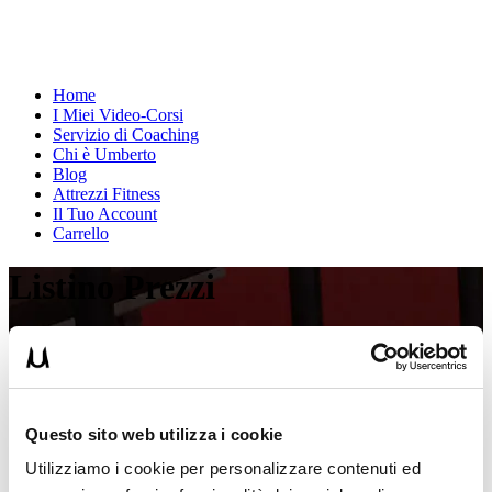
Home
I Miei Video-Corsi
Servizio di Coaching
Chi è Umberto
Blog
Attrezzi Fitness
Il Tuo Account
Carrello
Listino Prezzi
Home
»
Listino Prezzi
Vuoi trasformare il tuo fisico? Vuoi portare il tuo corpo a un nuovo
livello fisico? Ti piacerebbe ridurre il grasso sul tuo corpo? Affidati a
me e al mio Team, saremo felici di accompagnarti in questo percorso
Questo sito web utilizza i cookie
di trasformazione fisica.
Utilizziamo i cookie per personalizzare contenuti ed
Listino Prezzi Miletto Workout