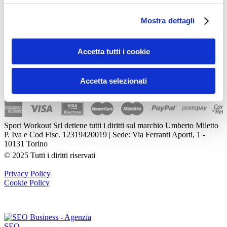
specialisti. L'autore declina ogni responsabilità di effetti o di
conseguenze risultanti dall'uso di tali informazioni e dalla loro messa
Mostra dettagli
in pratica. L'allenamento con sovraccarichi può causare infortuni, si
consiglia pertanto di prestare la massima attenzione e di eseguire
esercizi e metodologie adatte al proprio livello di forma. Consultare
Accetta tutti i cookie
il proprio medico di fiducia prima di intraprendere qualsiasi forma di
attività fisica o regime alimentare.
Accetta selezionati
Sport Workout Srl detiene tutti i diritti sul marchio Umberto Miletto
P. Iva e Cod Fisc. 12319420019 | Sede: Via Ferranti Aporti, 1 -
10131 Torino
© 2025 Tutti i diritti riservati
Privacy Policy
Cookie Policy