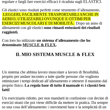
regolare e fargli fare esercizi efficaci è ricaduta sugli ELASTICI.
Gli elastici sono risultati perfetti come strumento d’allenamento.
LEGGERI, FACILMENTE TRASPORTABILI ANCHE IN
AEREO, UTILIZZABILI OVUNQUE E OTTIMI PER
ESERCIZI MUSCOLARI E DI MOBILITÀ.
Dopo un anno di
allenamenti con gli elastici
sono rimasti entusiasti dei risultati
raggiunti.
Con loro ho utilizzato
un sistema d’allenamento che ho
denominato
MUSCLE & FLEX
.
IL MIO SISTEMA MUSCLE & FLEX
Un sistema che abbina lavoro muscolare a lavoro di flessibilità,
proprio per andare incontro a tutte quelle persone che vogliono
ottimizzare i tempi dedicati all’allenamento e ottenere il massimo dal
proprio fisico.
La regola base di tutto il manuale è: i classici ben
fatti!
Un eserciziario ridotto, per non mandarti in confusione con decine di
esercizi strani che poi viene difficile da mettere in pratica. Da sempre
so una cosa dell’allenamento: i movimenti base e la semplicità di un