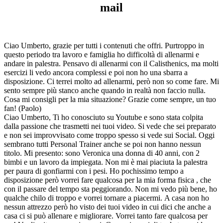
mail
Ciao Umberto, grazie per tutti i contenuti che offri. Purtroppo in
questo periodo tra lavoro e famiglia ho difficoltà di allenarmi e
andare in palestra. Pensavo di allenarmi con il Calisthenics, ma molti
esercizi li vedo ancora complessi e poi non ho una sbarra a
disposizione. Ci terrei molto ad allenarmi, però non so come fare. Mi
sento sempre più stanco anche quando in realtà non faccio nulla.
Cosa mi consigli per la mia situazione? Grazie come sempre, un tuo
fan! (Paolo)
Ciao Umberto, Ti ho conosciuto su Youtube e sono stata colpita
dalla passione che trasmetti nei tuoi video. Si vede che sei preparato
e non sei improvvisato come troppo spesso si vede sui Social. Oggi
sembrano tutti Personal Trainer anche se poi non hanno nessun
titolo. Mi presento: sono Veronica una donna di 40 anni, con 2
bimbi e un lavoro da impiegata. Non mi è mai piaciuta la palestra
per paura di gonfiarmi con i pesi. Ho pochissimo tempo a
disposizione però vorrei fare qualcosa per la mia forma fisica , che
con il passare del tempo sta peggiorando. Non mi vedo più bene, ho
qualche chilo di troppo e vorrei tornare a piacermi. A casa non ho
nessun attrezzo però ho visto dei tuoi video in cui dici che anche a
casa ci si può allenare e migliorare. Vorrei tanto fare qualcosa per