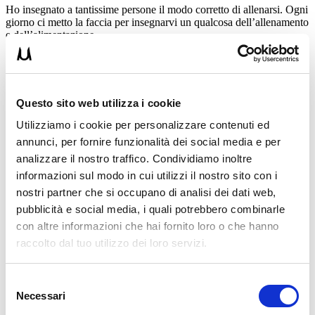
Ho insegnato a tantissime persone il modo corretto di allenarsi. Ogni
giorno ci metto la faccia per insegnarvi un qualcosa dell’allenamento
e dell’alimentazione.
Sono diventato un po’ il Personal Trainer degli italiani. Sarò lieto di
poter allenare anche te!
Sono sicuro che con questi programmi
Questo sito web utilizza i cookie
d’allenamento potrai ottenere grandi cose. Io metto
Utilizziamo i cookie per personalizzare contenuti ed
la mia esperienza, tu ci metti un po’ di impegno e tra
annunci, per fornire funzionalità dei social media e per
qualche settimana stiamo a parlare dei tuoi risultati.
analizzare il nostro traffico. Condividiamo inoltre
informazioni sul modo in cui utilizzi il nostro sito con i
PERCHÈ UN PREZZO COSÌ BASSO
nostri partner che si occupano di analisi dei dati web,
pubblicità e social media, i quali potrebbero combinarle
Non sai in quanti mi chiedono ma veramente costa solo così? Con
con altre informazioni che hai fornito loro o che hanno
tutto quello che offri potevi metterlo anche ad un prezzo più alto che
raccolto dal tuo utilizzo dei loro servizi.
l’avrei preso.
“Sei unico”, “Un’offerta incredibile!”,
Selezione
“Sei il migliore”
Necessari
del