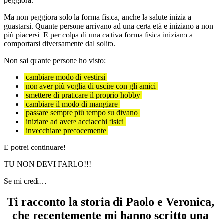
peggiora.
Ma non peggiora solo la forma fisica, anche la salute inizia a
guastarsi. Quante persone arrivano ad una certa età e iniziano a non
più piacersi. E per colpa di una cattiva forma fisica iniziano a
comportarsi diversamente dal solito.
Non sai quante persone ho visto:
cambiare modo di vestirsi
non aver più voglia di uscire con gli amici
smettere di praticare il proprio hobby
cambiare il modo di mangiare
passare sempre più tempo su divano
iniziare ad avere acciacchi fisici
invecchiare precocemente
E potrei continuare!
TU NON DEVI FARLO!!!
Se mi credi…
Ti racconto la storia di Paolo e Veronica,
che recentemente mi hanno scritto una