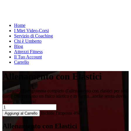
Home
I Miei Video-Corsi
Servizio di Coaching
Chi è Umberto
Blog
Attrezzi Fitness
Il Tuo Account
Carrello
Allenamento con Elastici
È arrivato il programma completo d'allenamento con elastici per tutti
quelli che vogliono un fisico atletico e in forma...anche senza dover
andare in Palestra!
Include l'imposta 4%
Aggiungi al Carrello
Allenamento con Elastici