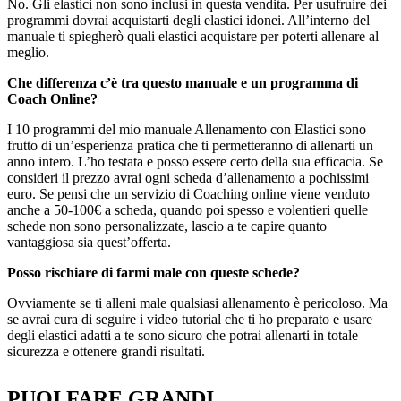
No. Gli elastici non sono inclusi in questa vendita. Per usufruire dei
programmi dovrai acquistarti degli elastici idonei. All’interno del
manuale ti spiegherò quali elastici acquistare per poterti allenare al
meglio.
Che differenza c’è tra questo manuale e un programma di
Coach Online?
I 10 programmi del mio manuale Allenamento con Elastici sono
frutto di un’esperienza pratica che ti permetteranno di allenarti un
anno intero. L’ho testata e posso essere certo della sua efficacia. Se
consideri il prezzo avrai ogni scheda d’allenamento a pochissimi
euro. Se pensi che un servizio di Coaching online viene venduto
anche a 50-100€ a scheda, quando poi spesso e volentieri quelle
schede non sono personalizzate, lascio a te capire quanto
vantaggiosa sia quest’offerta.
Posso rischiare di farmi male con queste schede?
Ovviamente se ti alleni male qualsiasi allenamento è pericoloso. Ma
se avrai cura di seguire i video tutorial che ti ho preparato e usare
degli elastici adatti a te sono sicuro che potrai allenarti in totale
sicurezza e ottenere grandi risultati.
PUOI FARE GRANDI