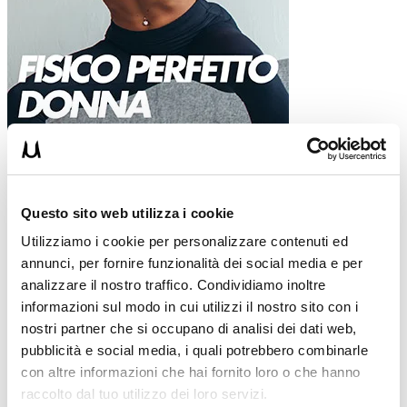
Questo sito web utilizza i cookie
Utilizziamo i cookie per personalizzare contenuti ed
annunci, per fornire funzionalità dei social media e per
UMBERTOM
29/01/2016
analizzare il nostro traffico. Condividiamo inoltre
informazioni sul modo in cui utilizzi il nostro sito con i
nostri partner che si occupano di analisi dei dati web,
Fisico Perfetto Donna CORPO LIBERO
pubblicità e social media, i quali potrebbero combinarle
Ti alleni in casa ma non hai un programma d’allenamento? Vorresti
con altre informazioni che hai fornito loro o che hanno
programmi mirati per Tonificazione o il miglioramento fisico?
raccolto dal tuo utilizzo dei loro servizi.
Vorresti…