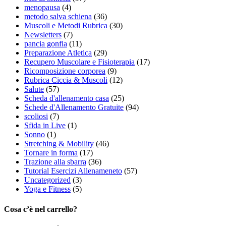
menopausa
(4)
metodo salva schiena
(36)
Muscoli e Metodi Rubrica
(30)
Newsletters
(7)
pancia gonfia
(11)
Preparazione Atletica
(29)
Recupero Muscolare e Fisioterapia
(17)
Ricomposizione corporea
(9)
Rubrica Ciccia & Muscoli
(12)
Salute
(57)
Scheda d'allenamento casa
(25)
Schede d'Allenamento Gratuite
(94)
scoliosi
(7)
Sfida in Live
(1)
Sonno
(1)
Stretching & Mobility
(46)
Tornare in forma
(17)
Trazione alla sbarra
(36)
Tutorial Esercizi Allenameneto
(57)
Uncategorized
(3)
Yoga e Fitness
(5)
Cosa c’è nel carrello?