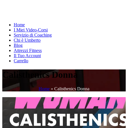
Home
I Miei Video-Corsi
Servizio di Coaching
Chi è Umberto
Blog
Attrezzi Fitness
Il Tuo Account
Carrello
Calisthenics Donna
Home
»
Calisthenics Donna