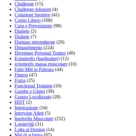
Challenge
(15)
Challenge felssioni
(4)
Colazioni Sportive
(41)
Corpo Libero
(168)
Cura e Prevenzione
(98)
Diabete
(2)
Diabete
(7)
Digiuno intermittente
(29)
Dimagrimento
(224)
Diventare Personal Trainer
(49)
Ectomorfo (hardgainer)
(12)
ectomorfo massa muscolare
(10)
Falsi Miti in Palestra
(44)
Fitness
(47)
Forza
(25)
Functional Training
(10)
Gambe e Glutei
(39)
Grasso Localizzato
(28)
HDT
(2)
Integrazione
(34)
Interviste Atleti
(5)
Ipertrofia Muscolare
(232)
Longevità
(31)
Lotta al Doping
(14)
Mal di schiena
(97)