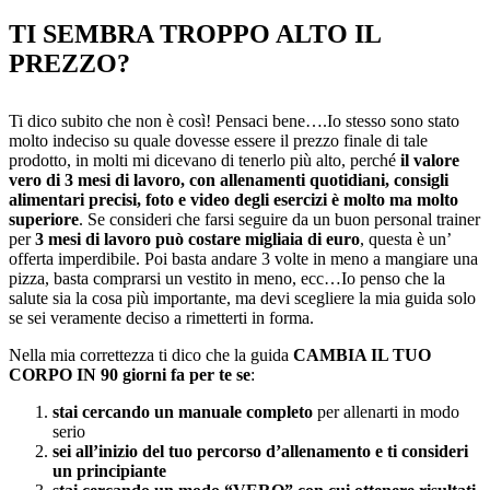
TI SEMBRA TROPPO ALTO IL
PREZZO?
Ti dico subito che non è così! Pensaci bene….Io stesso sono stato
molto indeciso su quale dovesse essere il prezzo finale di tale
prodotto, in molti mi dicevano di tenerlo più alto, perché
il valore
vero di 3 mesi di lavoro, con allenamenti quotidiani, consigli
alimentari precisi, foto e video degli esercizi è molto ma molto
superiore
. Se consideri che farsi seguire da un buon personal trainer
per
3 mesi di lavoro può costare migliaia di euro
, questa è un’
offerta imperdibile. Poi basta andare 3 volte in meno a mangiare una
pizza, basta comprarsi un vestito in meno, ecc…Io penso che la
salute sia la cosa più importante, ma devi scegliere la mia guida solo
se sei veramente deciso a rimetterti in forma.
Nella mia correttezza ti dico che la guida
CAMBIA IL TUO
CORPO IN 90 giorni fa per te se
:
stai cercando un manuale completo
per allenarti in modo
serio
sei all’inizio del tuo percorso d’allenamento e ti consideri
un principiante