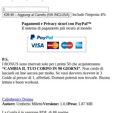
Include l'imposta 4%
€39.90 – Aggiungi al Carrello (IVA INCLUSA)
Pagamenti e Privacy sicuri con PayPal™
Il sistema di pagamento più sicuro al mondo
P.S.
I BONUS sono riservati solo per i primi 50 che acquisteranno
“CAMBIA IL TUO CORPO IN 90 GIORNI”
. Non credo di
lasciarli on line ancora per molto. Se vuoi davvero ricevere le 3
Guide al prezzo di 1, affrettati. Domani potresti non trovarle. Buona
lettura e buon workout.
Calisthenics Donna
Autore:
Umberto Miletto
Versione:
1.0.0
Peso:
1.87 MB
La Guida è in versione PDF, di 88 pagine.