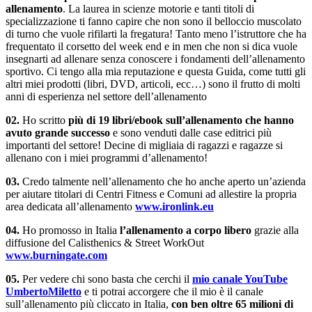
allenamento
. La laurea in scienze motorie e tanti titoli di
specializzazione ti fanno capire che non sono il belloccio muscolato
di turno che vuole rifilarti la fregatura! Tanto meno l’istruttore che ha
frequentato il corsetto del week end e in men che non si dica vuole
insegnarti ad allenare senza conoscere i fondamenti dell’allenamento
sportivo. Ci tengo alla mia reputazione e questa Guida, come tutti gli
altri miei prodotti (libri, DVD, articoli, ecc…) sono il frutto di molti
anni di esperienza nel settore dell’allenamento
02.
Ho scritto
più di 19 libri/ebook sull’allenamento che hanno
avuto grande successo
e sono venduti dalle case editrici più
importanti del settore! Decine di migliaia di ragazzi e ragazze si
allenano con i miei programmi d’allenamento!
03.
Credo talmente nell’allenamento che ho anche aperto un’azienda
per aiutare titolari di Centri Fitness e Comuni ad allestire la propria
area dedicata all’allenamento
www.ironlink.eu
04.
Ho promosso in Italia
l’allenamento a corpo libero
grazie alla
diffusione del Calisthenics & Street WorkOut
www.burningate.com
05.
Per vedere chi sono basta che cerchi il
mio canale YouTube
UmbertoMiletto
e ti potrai accorgere che il mio è il canale
sull’allenamento più cliccato in Italia,
con ben oltre 65 milioni di