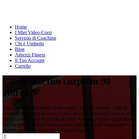
Home
I Miei Video-Corsi
Servizio di Coaching
Chi è Umberto
Blog
Attrezzi Fitness
Il Tuo Account
Carrello
Cambia il tuo corpo in 90
giorni
Ti piacerebbe trasformare il tuo corpo? Vorresti perdere i chili in
eccesso? Sei fermo da un po' e non sai come allenarti? Vorresti un
percorso mirato per la perdita di peso? Vorresti provare ad allenarti
con me per 90 giorni? Non sai come alimentarti per raggiungere i
risultati prefissati? Non sai quali cibi scegliere?