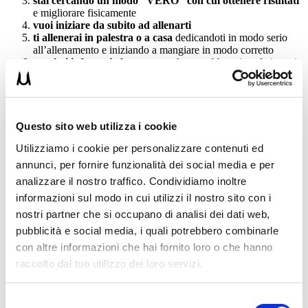
stai cercando un modo “VERO” con cui ottenere risultati
e migliorare fisicamente
vuoi iniziare da subito ad allenarti
ti allenerai in palestra o a casa
dedicandoti in modo serio
all’allenamento e iniziando a mangiare in modo corretto
non hai infortuni al momento
che potrebbero interferire nei
tuoi allenamenti
A questo punto i programmi presenti in questa Guida sono perfetti
per le tue caratteristiche!
Sono sicuro della validità della Guida! Li
ho testati su diversi miei cliente e risultati sono stati fantastici.
Questo sito web utilizza i cookie
Allenati per 90 giorni e dimmi tu stesso come è andata! Io so già
come andrà!
Utilizziamo i cookie per personalizzare contenuti ed
annunci, per fornire funzionalità dei social media e per
Perchè ho già ricevuto centinaia di mail di persone che i risultati li
analizzare il nostro traffico. Condividiamo inoltre
hanno ottenuti! E come dico sempre, aspetto un tuo commento sulla
mia pagina Facebook oppure se preferisci puoi mandarmi i tuoi
informazioni sul modo in cui utilizzi il nostro sito con i
feedback anche tramite email. E ricorda:
“I sogni senza un duro
nostri partner che si occupano di analisi dei dati web,
lavoro non si avvereranno mai!”
pubblicità e social media, i quali potrebbero combinarle
con altre informazioni che hai fornito loro o che hanno
SE NON TI BASTA ANCORA, ECCO
raccolto dal tuo utilizzo dei loro servizi.
DEI SUPER OMAGGI PER TE!
Selezione