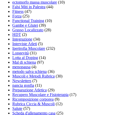
ectomorfo massa muscolare
(10)
Falsi Miti in Palestra
(44)
Fitness
(47)
Forza
(25)
Functional Training
(10)
Gambe e Glutei
(39)
Grasso Localizzato
(28)
HDT
(2)
Integrazione
(34)
Interviste Atleti
(5)
Ipertrofia Muscolare
(232)
Longevità
(31)
Lotta al Doping
(14)
Mal di schiena
(97)
menopausa
(4)
metodo salva schiena
(36)
Muscoli e Metodi Rubrica
(30)
Newsletters
(7)
pancia gonfia
(11)
Preparazione Atletica
(29)
Recupero Muscolare e Fisioterapia
(17)
Ricomposizione corporea
(9)
Rubrica Ciccia & Muscoli
(12)
Salute
(57)
Scheda d'allenamento casa
(25)