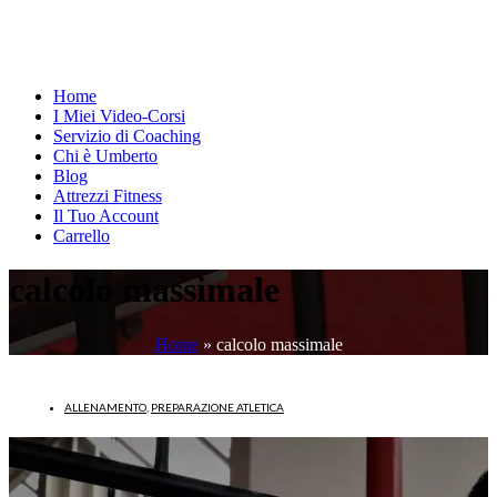
Home
I Miei Video-Corsi
Servizio di Coaching
Chi è Umberto
Blog
Attrezzi Fitness
Il Tuo Account
Carrello
calcolo massimale
Home
»
calcolo massimale
ALLENAMENTO
,
PREPARAZIONE ATLETICA