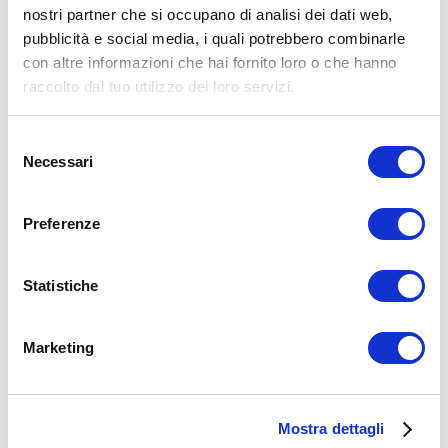
nostri partner che si occupano di analisi dei dati web,
15WORKOUT SCARICA ORA
pubblicità e social media, i quali potrebbero combinarle
con altre informazioni che hai fornito loro o che hanno
raccolto dal tuo utilizzo dei loro servizi.
Selezione
Necessari
del
consenso
Preferenze
Statistiche
ALLENATI CON ME!
Marketing
Mostra dettagli