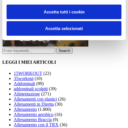
Accetta tutti i cookie
Accetta selezionati
LEGGI I MIEI ARTICOLI
15WORKOUT
(22)
35workout
(10)
Addominali
(99)
addominali scolpiti
(39)
Alimentazione
(271)
Allenamenti con elastici
(26)
Allenamenti in Diretta
(30)
Allenamento
(1.800)
Allenamento aerobico
(16)
Allenamento Braccia
(9)
Allenamento con il TRX
(36)