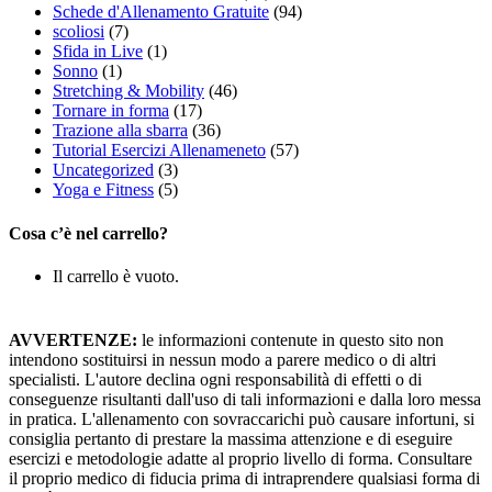
Schede d'Allenamento Gratuite
(94)
scoliosi
(7)
Sfida in Live
(1)
Sonno
(1)
Stretching & Mobility
(46)
Tornare in forma
(17)
Trazione alla sbarra
(36)
Tutorial Esercizi Allenameneto
(57)
Uncategorized
(3)
Yoga e Fitness
(5)
Cosa c’è nel carrello?
Il carrello è vuoto.
AVVERTENZE:
le informazioni contenute in questo sito non
intendono sostituirsi in nessun modo a parere medico o di altri
specialisti. L'autore declina ogni responsabilità di effetti o di
conseguenze risultanti dall'uso di tali informazioni e dalla loro messa
in pratica. L'allenamento con sovraccarichi può causare infortuni, si
consiglia pertanto di prestare la massima attenzione e di eseguire
esercizi e metodologie adatte al proprio livello di forma. Consultare
il proprio medico di fiducia prima di intraprendere qualsiasi forma di