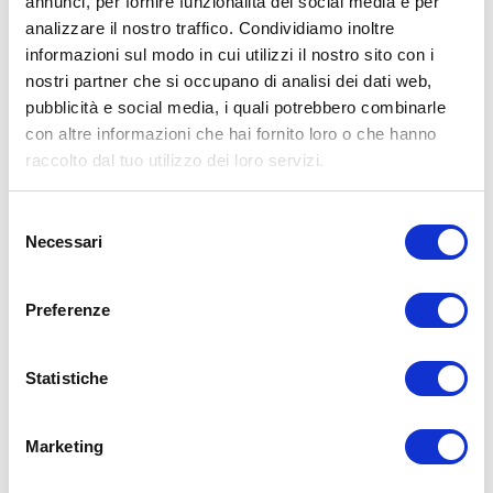
annunci, per fornire funzionalità dei social media e per
analizzare il nostro traffico. Condividiamo inoltre
MATTIA BABETTO
informazioni sul modo in cui utilizzi il nostro sito con i
28/06/2024
nostri partner che si occupano di analisi dei dati web,
pubblicità e social media, i quali potrebbero combinarle
Come Ridurre il GRASSO ADDOMINALE | GUIDA
con altre informazioni che hai fornito loro o che hanno
COMPLETA (Ectomorfo)
raccolto dal tuo utilizzo dei loro servizi.
Ciao e benvenuto in questo nuovissimo articolo in cui vediamo
come Fare Nella Pratica a ridurre il Grasso Addominale nel…
Selezione
Necessari
del
Leggi tutto
consenso
ADDOMINALI
,
ADDOMINALI SCOLPITI
Preferenze
Statistiche
Marketing