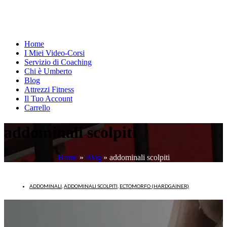
Home
I Miei Video-Corsi
Servizio di Coaching
Chi è Umberto
Blog
Attrezzi Fitness
Il Tuo Account
Carrello
addominali scolpiti
Home
»
Blog
»
addominali scolpiti
ADDOMINALI
,
ADDOMINALI SCOLPITI
,
ECTOMORFO (HARDGAINER)