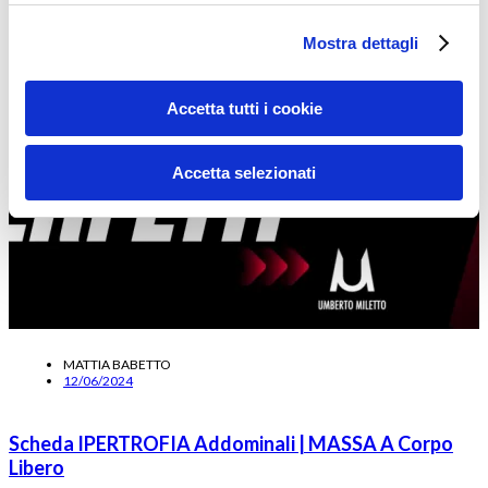
Mostra dettagli
Accetta tutti i cookie
Accetta selezionati
MATTIA BABETTO
12/06/2024
Scheda IPERTROFIA Addominali | MASSA A Corpo
Libero