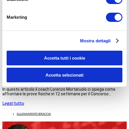
Marketing
Mostra dettagli
LORENZO MORTARUOLO
28/03/2023
Accetta tutti i cookie
Concorso VFP4 come affrontare le prove fisiche in 12
Accetta selezionati
settimane
In questo articolo il coach Lorenzo Mortaruolo ci spiega come
affrontare le prove fisiche in 12 settimane per il Concorso…
Leggi tutto
ALLENAMENTO BRACCIA