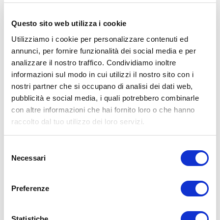
…
Leggi tutto
Questo sito web utilizza i cookie
ALLENAMENTI CON ELASTICI
,
ALLENAMENTO
,
ALLENAMENTO BRACCIA
,
ALLENAMENTO DONNE
,
ALLENAMENTO IN CASA
,
BODY BUILDING
,
Utilizziamo i cookie per personalizzare contenuti ed
CALISTHENICS
,
CORPO LIBERO
,
FORZA
,
FUNCTIONAL TRAINING
,
PREPARAZIONE ATLETICA
,
SCHEDA D'ALLENAMENTO CASA
,
SCHEDE
annunci, per fornire funzionalità dei social media e per
D'ALLENAMENTO GRATUITE
,
TORNARE IN FORMA
,
TRAZIONE ALLA SBARRA
analizzare il nostro traffico. Condividiamo inoltre
informazioni sul modo in cui utilizzi il nostro sito con i
nostri partner che si occupano di analisi dei dati web,
pubblicità e social media, i quali potrebbero combinarle
con altre informazioni che hai fornito loro o che hanno
raccolto dal tuo utilizzo dei loro servizi.
Selezione
Necessari
del
consenso
Preferenze
Statistiche