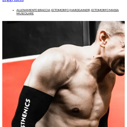
ALLENAMENTO BRACCIA
,
ECTOMORFO (HARDGAINER)
,
ECTOMORFO MASSA
MUSCOLARE