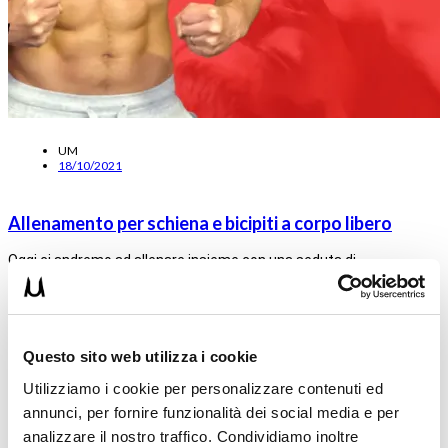
UM
18/10/2021
Allenamento per schiena e bicipiti a corpo libero
Oggi ci andremo ad allenare insieme con una seduta di
specializzazione per lavorare schiena e bicipiti con una scheda
estratta…
Leggi tutto
Questo sito web utilizza i cookie
15WORKOUT
,
35WORKOUT
,
CALIWORKOUT
Utilizziamo i cookie per personalizzare contenuti ed
annunci, per fornire funzionalità dei social media e per
analizzare il nostro traffico. Condividiamo inoltre