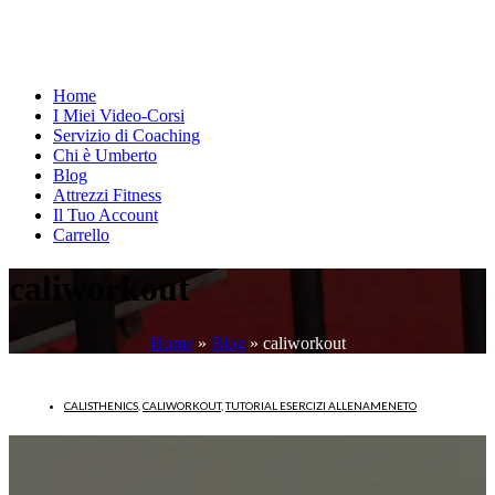
Home
I Miei Video-Corsi
Servizio di Coaching
Chi è Umberto
Blog
Attrezzi Fitness
Il Tuo Account
Carrello
caliworkout
Home
»
Blog
»
caliworkout
CALISTHENICS
,
CALIWORKOUT
,
TUTORIAL ESERCIZI ALLENAMENETO