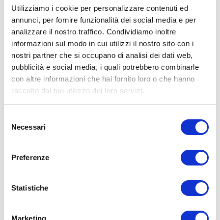
Utilizziamo i cookie per personalizzare contenuti ed
annunci, per fornire funzionalità dei social media e per
analizzare il nostro traffico. Condividiamo inoltre
informazioni sul modo in cui utilizzi il nostro sito con i
nostri partner che si occupano di analisi dei dati web,
DANIEL DRAGOMIR
pubblicità e social media, i quali potrebbero combinarle
26/10/2025
con altre informazioni che hai fornito loro o che hanno
raccolto dal tuo utilizzo dei loro servizi.
Scheda Completa Calisthenics PDF Gratuito!
Selezione
Il Calisthenics sarà la una rivoluzione con questo manuale che ti
Necessari
regalo proprio in questo articolo!
del
consenso
…
Leggi tutto
Preferenze
ALLENAMENTO
,
CALISTHENICS
,
CHALLENGE FELSSIONI
,
SCHEDE
D'ALLENAMENTO GRATUITE
Statistiche
Marketing