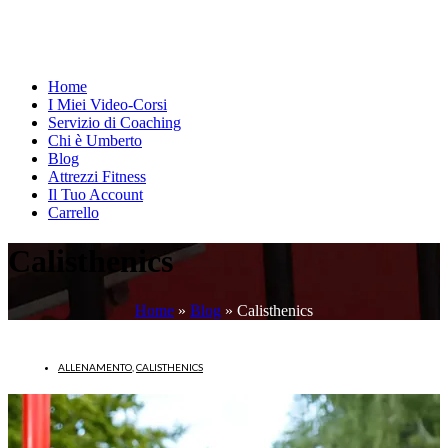
Home
I Miei Video-Corsi
Servizio di Coaching
Chi è Umberto
Blog
Attrezzi Fitness
Il Tuo Account
Carrello
Calisthenics
Home
»
Blog
»
Calisthenics
ALLENAMENTO
,
CALISTHENICS