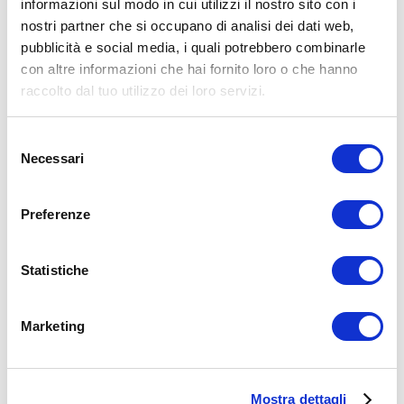
informazioni sul modo in cui utilizzi il nostro sito con i
nostri partner che si occupano di analisi dei dati web,
15WORKOUT SCARICA ORA
pubblicità e social media, i quali potrebbero combinarle
con altre informazioni che hai fornito loro o che hanno
raccolto dal tuo utilizzo dei loro servizi.
Selezione
Necessari
del
consenso
Preferenze
Statistiche
ALLENATI CON ME!
Marketing
Mostra dettagli