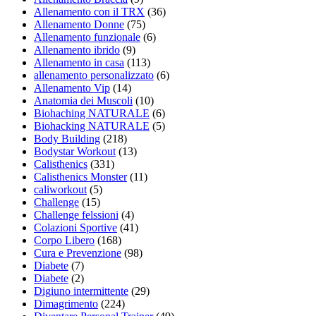
Allenamento con il TRX
(36)
Allenamento Donne
(75)
Allenamento funzionale
(6)
Allenamento ibrido
(9)
Allenamento in casa
(113)
allenamento personalizzato
(6)
Allenamento Vip
(14)
Anatomia dei Muscoli
(10)
Biohaching NATURALE
(6)
Biohacking NATURALE
(5)
Body Building
(218)
Bodystar Workout
(13)
Calisthenics
(331)
Calisthenics Monster
(11)
caliworkout
(5)
Challenge
(15)
Challenge felssioni
(4)
Colazioni Sportive
(41)
Corpo Libero
(168)
Cura e Prevenzione
(98)
Diabete
(7)
Diabete
(2)
Digiuno intermittente
(29)
Dimagrimento
(224)