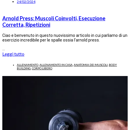
24/02/2024
Arnold Press: Muscoli Coinvolti, Esecuzione
Corretta, Ripetizioni
Ciao e benvenuto in questo nuovissimo articolo in cui parliamo di un
esercizio incredibile per le spalle ossia l’arnold press.
…
Leggi tutto
ALLENAMENTO
,
ALLENAMENTO IN CASA
,
ANATOMIA DEI MUSCOLI
,
BODY
BUILDING
,
CORPO LIBERO