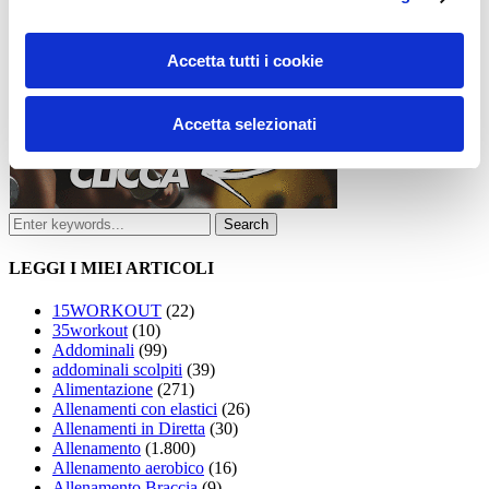
Accetta tutti i cookie
Accetta selezionati
LEGGI I MIEI ARTICOLI
15WORKOUT
(22)
35workout
(10)
Addominali
(99)
addominali scolpiti
(39)
Alimentazione
(271)
Allenamenti con elastici
(26)
Allenamenti in Diretta
(30)
Allenamento
(1.800)
Allenamento aerobico
(16)
Allenamento Braccia
(9)