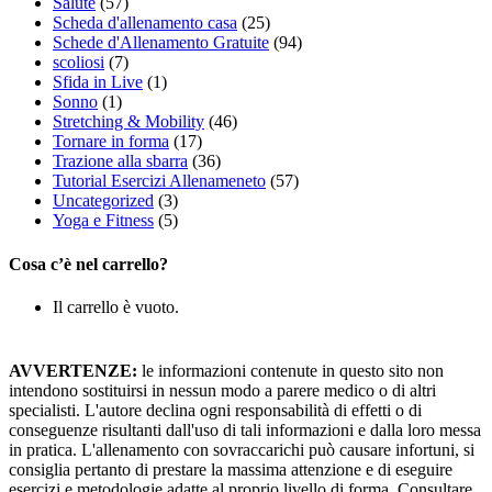
Salute
(57)
Scheda d'allenamento casa
(25)
Schede d'Allenamento Gratuite
(94)
scoliosi
(7)
Sfida in Live
(1)
Sonno
(1)
Stretching & Mobility
(46)
Tornare in forma
(17)
Trazione alla sbarra
(36)
Tutorial Esercizi Allenameneto
(57)
Uncategorized
(3)
Yoga e Fitness
(5)
Cosa c’è nel carrello?
Il carrello è vuoto.
AVVERTENZE:
le informazioni contenute in questo sito non
intendono sostituirsi in nessun modo a parere medico o di altri
specialisti. L'autore declina ogni responsabilità di effetti o di
conseguenze risultanti dall'uso di tali informazioni e dalla loro messa
in pratica. L'allenamento con sovraccarichi può causare infortuni, si
consiglia pertanto di prestare la massima attenzione e di eseguire
esercizi e metodologie adatte al proprio livello di forma. Consultare