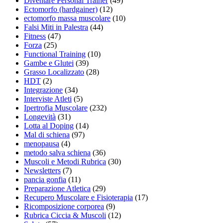
Diventare Personal Trainer
(49)
Ectomorfo (hardgainer)
(12)
ectomorfo massa muscolare
(10)
Falsi Miti in Palestra
(44)
Fitness
(47)
Forza
(25)
Functional Training
(10)
Gambe e Glutei
(39)
Grasso Localizzato
(28)
HDT
(2)
Integrazione
(34)
Interviste Atleti
(5)
Ipertrofia Muscolare
(232)
Longevità
(31)
Lotta al Doping
(14)
Mal di schiena
(97)
menopausa
(4)
metodo salva schiena
(36)
Muscoli e Metodi Rubrica
(30)
Newsletters
(7)
pancia gonfia
(11)
Preparazione Atletica
(29)
Recupero Muscolare e Fisioterapia
(17)
Ricomposizione corporea
(9)
Rubrica Ciccia & Muscoli
(12)