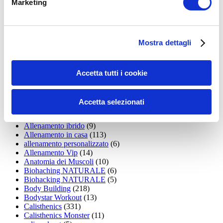
Marketing
15WORKOUT
(22)
35workout
(10)
Addominali
(99)
addominali scolpiti
(39)
Mostra dettagli
Alimentazione
(271)
Allenamenti con elastici
(26)
Allenamenti in Diretta
(30)
Allenamento
(1.800)
Accetta tutti i cookie
Allenamento aerobico
(16)
Allenamento Braccia
(9)
Allenamento con il TRX
(36)
Accetta selezionati
Allenamento Donne
(75)
Allenamento funzionale
(6)
Allenamento ibrido
(9)
Allenamento in casa
(113)
allenamento personalizzato
(6)
Allenamento Vip
(14)
Anatomia dei Muscoli
(10)
Biohaching NATURALE
(6)
Biohacking NATURALE
(5)
Body Building
(218)
Bodystar Workout
(13)
Calisthenics
(331)
Calisthenics Monster
(11)