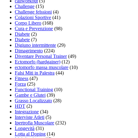
caliworkout
(5)
Challenge
(15)
Challenge felssioni
(4)
Colazioni Sportive
(41)
Corpo Libero
(168)
Cura e Prevenzione
(98)
Diabete
(2)
Diabete
(7)
Digiuno intermittente
(29)
Dimagrimento
(224)
Diventare Personal Trainer
(49)
Ectomorfo (hardgainer)
(12)
ectomorfo massa muscolare
(10)
Falsi Miti in Palestra
(44)
Fitness
(47)
Forza
(25)
Functional Training
(10)
Gambe e Glutei
(39)
Grasso Localizzato
(28)
HDT
(2)
Integrazione
(34)
Interviste Atleti
(5)
Ipertrofia Muscolare
(232)
Longevità
(31)
Lotta al Doping
(14)