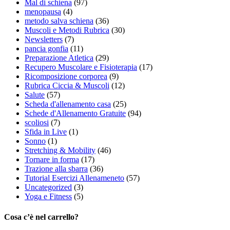
Mal di schiena
(97)
menopausa
(4)
metodo salva schiena
(36)
Muscoli e Metodi Rubrica
(30)
Newsletters
(7)
pancia gonfia
(11)
Preparazione Atletica
(29)
Recupero Muscolare e Fisioterapia
(17)
Ricomposizione corporea
(9)
Rubrica Ciccia & Muscoli
(12)
Salute
(57)
Scheda d'allenamento casa
(25)
Schede d'Allenamento Gratuite
(94)
scoliosi
(7)
Sfida in Live
(1)
Sonno
(1)
Stretching & Mobility
(46)
Tornare in forma
(17)
Trazione alla sbarra
(36)
Tutorial Esercizi Allenameneto
(57)
Uncategorized
(3)
Yoga e Fitness
(5)
Cosa c’è nel carrello?