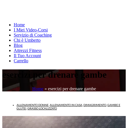
Home
I Miei Video-Corsi
Servizio di Coaching
Chi è Umberto
Blog
Attrezzi Fitness
Il Tuo Account
Carrello
esercizi per drenare gambe
Home
»
esercizi per drenare gambe
ALLENAMENTO DONNE
,
ALLENAMENTO IN CASA
,
DIMAGRIMENTO
,
GAMBE E
GLUTEI
,
GRASSO LOCALIZZATO