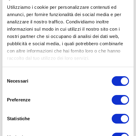
Utilizziamo i cookie per personalizzare contenuti ed
annunci, per fornire funzionalità dei social media e per
analizzare il nostro traffico. Condividiamo inoltre
ALLENATI CON ME!
informazioni sul modo in cui utilizzi il nostro sito con i
nostri partner che si occupano di analisi dei dati web,
pubblicità e social media, i quali potrebbero combinarle
con altre informazioni che hai fornito loro o che hanno
raccolto dal tuo utilizzo dei loro servizi.
Selezione
Necessari
del
consenso
Preferenze
Statistiche
LEGGI I MIEI ARTICOLI