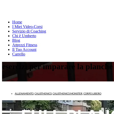
Home
I Miei Video-Corsi
Servizio di Coaching
Chi è Umberto
Blog
Attrezzi Fitness
Il Tuo Account
Carrello
esercizi per imparare la planche
ALLENAMENTO
,
CALISTHENICS
,
CALISTHENICS MONSTER
,
CORPO LIBERO