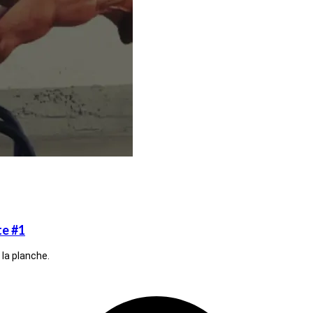
e #1
la planche.