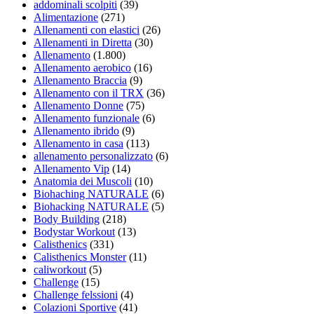
addominali scolpiti
(39)
Alimentazione
(271)
Allenamenti con elastici
(26)
Allenamenti in Diretta
(30)
Allenamento
(1.800)
Allenamento aerobico
(16)
Allenamento Braccia
(9)
Allenamento con il TRX
(36)
Allenamento Donne
(75)
Allenamento funzionale
(6)
Allenamento ibrido
(9)
Allenamento in casa
(113)
allenamento personalizzato
(6)
Allenamento Vip
(14)
Anatomia dei Muscoli
(10)
Biohaching NATURALE
(6)
Biohacking NATURALE
(5)
Body Building
(218)
Bodystar Workout
(13)
Calisthenics
(331)
Calisthenics Monster
(11)
caliworkout
(5)
Challenge
(15)
Challenge felssioni
(4)
Colazioni Sportive
(41)