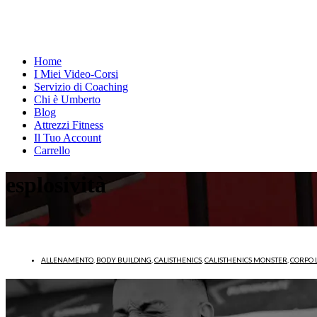
Home
I Miei Video-Corsi
Servizio di Coaching
Chi è Umberto
Blog
Attrezzi Fitness
Il Tuo Account
Carrello
esplosività
ALLENAMENTO
,
BODY BUILDING
,
CALISTHENICS
,
CALISTHENICS MONSTER
,
CORPO 