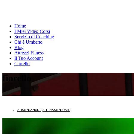
Home
I Miei Video-Corsi
Servizio di Coaching
Chi è Umberto
Blog
Attrezzi Fitness
Il Tuo Account
Carrello
fiorello
ALIMENTAZIONE
,
ALLENAMENTO VIP