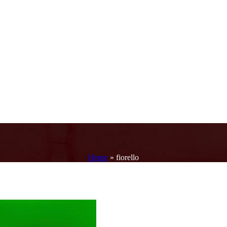
Home
»
fiorello