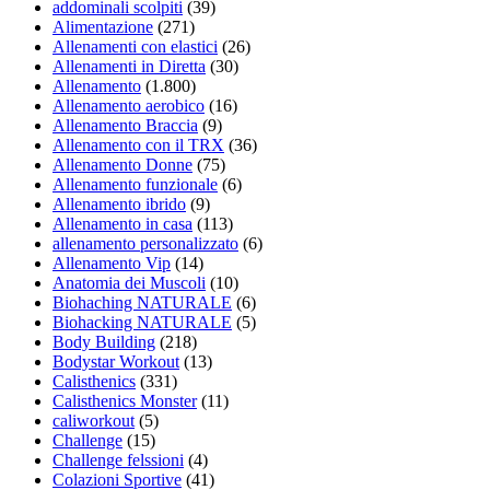
addominali scolpiti
(39)
Alimentazione
(271)
Allenamenti con elastici
(26)
Allenamenti in Diretta
(30)
Allenamento
(1.800)
Allenamento aerobico
(16)
Allenamento Braccia
(9)
Allenamento con il TRX
(36)
Allenamento Donne
(75)
Allenamento funzionale
(6)
Allenamento ibrido
(9)
Allenamento in casa
(113)
allenamento personalizzato
(6)
Allenamento Vip
(14)
Anatomia dei Muscoli
(10)
Biohaching NATURALE
(6)
Biohacking NATURALE
(5)
Body Building
(218)
Bodystar Workout
(13)
Calisthenics
(331)
Calisthenics Monster
(11)
caliworkout
(5)
Challenge
(15)
Challenge felssioni
(4)
Colazioni Sportive
(41)