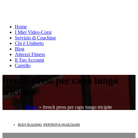
Home
I Miei Video-Corsi
Servizio di Coaching
Chi è Umberto
Blog
Attrezzi Fitness
Il Tuo Account
Carrello
french press per capo lungo
tricipite
Home
»
french press per capo lungo tricipite
BODY BUILDING
,
IPERTROFIA MUSCOLARE