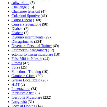
caliworkout
(5)
Challenge
(15)
Challenge felssioni
(4)
Colazioni Sportive
(41)
Corpo Libero
(168)
Cura e Prevenzione
(98)
Diabete
(7)
Diabete
(2)
Digiuno intermittente
(29)
Dimagrimento
(224)
Diventare Personal Trainer
(49)
Ectomorfo (hardgainer)
(12)
ectomorfo massa muscolare
(10)
Falsi Miti in Palestra
(44)
Fitness
(47)
Forza
(25)
Functional Training
(10)
Gambe e Glutei
(39)
Grasso Localizzato
(28)
HDT
(2)
Integrazione
(34)
Interviste Atleti
(5)
Ipertrofia Muscolare
(232)
Longevità
(31)
Lotta al Doping
(14)