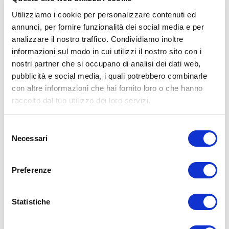
Utilizziamo i cookie per personalizzare contenuti ed
annunci, per fornire funzionalità dei social media e per
analizzare il nostro traffico. Condividiamo inoltre
informazioni sul modo in cui utilizzi il nostro sito con i
ALLENATI CON ME!
nostri partner che si occupano di analisi dei dati web,
pubblicità e social media, i quali potrebbero combinarle
con altre informazioni che hai fornito loro o che hanno
raccolto dal tuo utilizzo dei loro servizi.
Selezione
Necessari
del
consenso
Preferenze
Statistiche
LEGGI I MIEI ARTICOLI