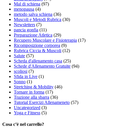
Mal di schiena
(97)
menopausa
(4)
metodo salva schiena
(36)
Muscoli e Metodi Rubrica
(30)
Newsletters
(7)
pancia gonfia
(11)
Preparazione Atletica
(29)
Recupero Muscolare e Fisioterapia
(17)
Ricomposizione corporea
(9)
Rubrica Ciccia & Muscoli
(12)
Salute
(57)
Scheda d'allenamento casa
(25)
Schede d'Allenamento Gratuite
(94)
scoliosi
(7)
Sfida in Live
(1)
Sonno
(1)
Stretching & Mobility
(46)
Tornare in forma
(17)
Trazione alla sbarra
(36)
Tutorial Esercizi Allenameneto
(57)
Uncategorized
(3)
Yoga e Fitness
(5)
Cosa c’è nel carrello?