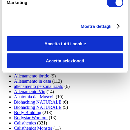
Marketing
15WORKOUT
(22)
35workout
(10)
Addominali
(99)
addominali scolpiti
(39)
Mostra dettagli
Alimentazione
(271)
Allenamenti con elastici
(26)
Allenamenti in Diretta
(30)
Accetta tutti i cookie
Allenamento
(1.800)
Allenamento aerobico
(16)
Allenamento Braccia
(9)
Allenamento con il TRX
(36)
Accetta selezionati
Allenamento Donne
(75)
Allenamento funzionale
(6)
Allenamento ibrido
(9)
Allenamento in casa
(113)
allenamento personalizzato
(6)
Allenamento Vip
(14)
Anatomia dei Muscoli
(10)
Biohaching NATURALE
(6)
Biohacking NATURALE
(5)
Body Building
(218)
Bodystar Workout
(13)
Calisthenics
(331)
Calisthenics Monster
(11)