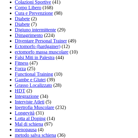
Colazioni Sportive
(41)
Corpo Libero
(168)
Cura e Prevenzione
(98)
Diabete
(2)
Diabete
(7)
Digiuno intermittente
(29)
Dimagrimento
(224)
Diventare Personal Trainer
(49)
Ectomorfo (hardgainer)
(12)
ectomorfo massa muscolare
(10)
Falsi Miti in Palestra
(44)
Fitness
(47)
Forza
(25)
Functional Training
(10)
Gambe e Glutei
(39)
Grasso Localizzato
(28)
HDT
(2)
Integrazione
(34)
Interviste Atleti
(5)
Ipertrofia Muscolare
(232)
Longevità
(31)
Lotta al Doping
(14)
Mal di schiena
(97)
menopausa
(4)
metodo salva schiena
(36)