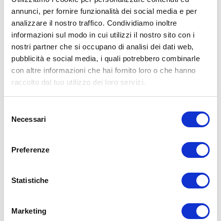
annunci, per fornire funzionalità dei social media e per
ALLENATI CON ME!
analizzare il nostro traffico. Condividiamo inoltre
informazioni sul modo in cui utilizzi il nostro sito con i
nostri partner che si occupano di analisi dei dati web,
pubblicità e social media, i quali potrebbero combinarle
con altre informazioni che hai fornito loro o che hanno
raccolto dal tuo utilizzo dei loro servizi.
Selezione
Necessari
del
consenso
Preferenze
Statistiche
LEGGI I MIEI ARTICOLI
15WORKOUT
(22)
Marketing
35workout
(10)