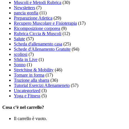
Muscoli e Metodi Rubrica
(30)
Newsletters
(7)
pancia gonfia
(11)
Preparazione Atletica
(29)
Recupero Muscolare e Fisioterapia
(17)
Ricomposizione corporea
(9)
Rubrica Ciccia & Muscoli
(12)
Salute
(57)
Scheda d'allenamento casa
(25)
Schede d'Allenamento Gratuite
(94)
scoliosi
(7)
Sfida in Live
(1)
Sonno
(1)
Stretching & Mobility
(46)
Tornare in forma
(17)
Trazione alla sbarra
(36)
Tutorial Esercizi Allenameneto
(57)
Uncategorized
(3)
Yoga e Fitness
(5)
Cosa c’è nel carrello?
Il carrello è vuoto.