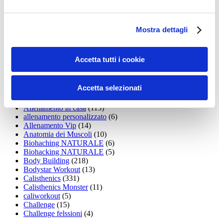
Addominali
(99)
addominali scolpiti
(39)
Alimentazione
(271)
Allenamenti con elastici
(26)
Mostra dettagli
Allenamenti in Diretta
(30)
Allenamento
(1.800)
Allenamento aerobico
(16)
Accetta tutti i cookie
Allenamento Braccia
(9)
Allenamento con il TRX
(36)
Allenamento Donne
(75)
Accetta selezionati
Allenamento funzionale
(6)
Allenamento ibrido
(9)
Allenamento in casa
(113)
allenamento personalizzato
(6)
Allenamento Vip
(14)
Anatomia dei Muscoli
(10)
Biohaching NATURALE
(6)
Biohacking NATURALE
(5)
Body Building
(218)
Bodystar Workout
(13)
Calisthenics
(331)
Calisthenics Monster
(11)
caliworkout
(5)
Challenge
(15)
Challenge felssioni
(4)