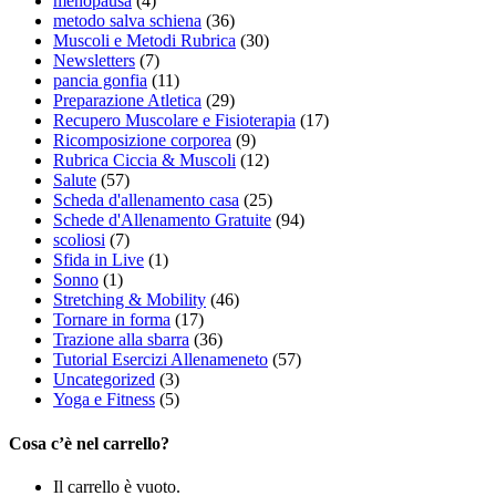
menopausa
(4)
metodo salva schiena
(36)
Muscoli e Metodi Rubrica
(30)
Newsletters
(7)
pancia gonfia
(11)
Preparazione Atletica
(29)
Recupero Muscolare e Fisioterapia
(17)
Ricomposizione corporea
(9)
Rubrica Ciccia & Muscoli
(12)
Salute
(57)
Scheda d'allenamento casa
(25)
Schede d'Allenamento Gratuite
(94)
scoliosi
(7)
Sfida in Live
(1)
Sonno
(1)
Stretching & Mobility
(46)
Tornare in forma
(17)
Trazione alla sbarra
(36)
Tutorial Esercizi Allenameneto
(57)
Uncategorized
(3)
Yoga e Fitness
(5)
Cosa c’è nel carrello?
Il carrello è vuoto.