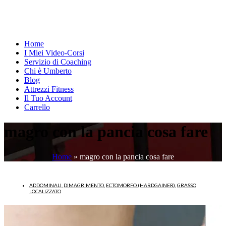
Home
I Miei Video-Corsi
Servizio di Coaching
Chi è Umberto
Blog
Attrezzi Fitness
Il Tuo Account
Carrello
magro con la pancia cosa fare
Home
»
magro con la pancia cosa fare
ADDOMINALI
,
DIMAGRIMENTO
,
ECTOMORFO (HARDGAINER)
,
GRASSO
LOCALIZZATO