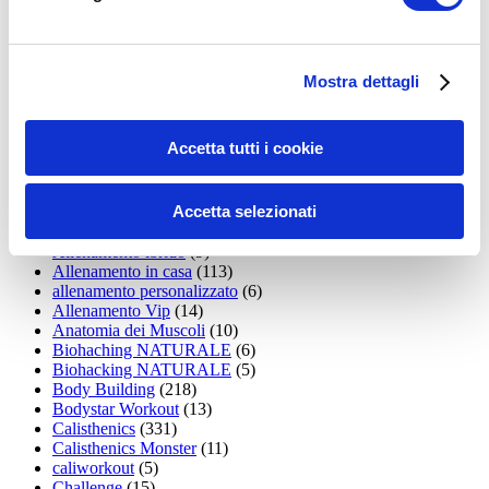
35workout
(10)
Addominali
(99)
addominali scolpiti
(39)
Alimentazione
(271)
Mostra dettagli
Allenamenti con elastici
(26)
Allenamenti in Diretta
(30)
Allenamento
(1.800)
Accetta tutti i cookie
Allenamento aerobico
(16)
Allenamento Braccia
(9)
Allenamento con il TRX
(36)
Accetta selezionati
Allenamento Donne
(75)
Allenamento funzionale
(6)
Allenamento ibrido
(9)
Allenamento in casa
(113)
allenamento personalizzato
(6)
Allenamento Vip
(14)
Anatomia dei Muscoli
(10)
Biohaching NATURALE
(6)
Biohacking NATURALE
(5)
Body Building
(218)
Bodystar Workout
(13)
Calisthenics
(331)
Calisthenics Monster
(11)
caliworkout
(5)
Challenge
(15)