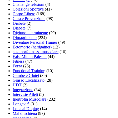
Challenge felssioni
(4)
Colazioni Sportive
(41)
Corpo Libero
(168)
Cura e Prevenzione
(98)
Diabete
(2)
Diabete
(7)
Digiuno intermittente
(29)
Dimagrimento
(224)
Diventare Personal Trainer
(49)
Ectomorfo (hardgainer)
(12)
ectomorfo massa muscolare
(10)
Falsi Miti in Palestra
(44)
Fitness
(47)
Forza
(25)
Functional Training
(10)
Gambe e Glutei
(39)
Grasso Localizzato
(28)
HDT
(2)
Integrazione
(34)
Interviste Atleti
(5)
Ipertrofia Muscolare
(232)
Longevità
(31)
Lotta al Doping
(14)
Mal di schiena
(97)