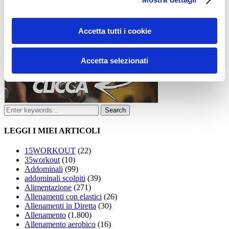
Accetta tutti i cookie
Accetta selezionati
LEGGI I MIEI ARTICOLI
15WORKOUT
(22)
35workout
(10)
Addominali
(99)
addominali scolpiti
(39)
Alimentazione
(271)
Allenamenti con elastici
(26)
Allenamenti in Diretta
(30)
Allenamento
(1.800)
Allenamento aerobico
(16)