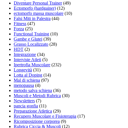
Diventare Personal Trainer
(49)
Ectomorfo (hardgainer)
(12)
ectomorfo massa muscolare
(10)
Falsi Miti in Palestra
(44)
Fitness
(47)
Forza
(25)
Functional Training
(10)
Gambe e Glutei
(39)
Grasso Localizzato
(28)
HDT
(2)
Integrazione
(34)
Interviste Atleti
(5)
Ipertrofia Muscolare
(232)
Longevità
(31)
Lotta al Doping
(14)
Mal di schiena
(97)
menopausa
(4)
metodo salva schiena
(36)
Muscoli e Metodi Rubrica
(30)
Newsletters
(7)
pancia gonfia
(11)
Preparazione Atletica
(29)
Recupero Muscolare e Fisioterapia
(17)
Ricomposizione corporea
(9)
Rubrica Ciccia & Muscoli
(12)