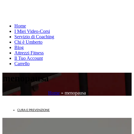
Home
I Miei Video-Corsi
Servizio di Coaching
Chi è Umberto
Blog
Attrezzi Fitness
Il Tuo Account
Carrello
menopausa
Home
»
menopausa
CURA E PREVENZIONE