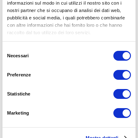
informazioni sul modo in cui utilizzi il nostro sito con i
nostri partner che si occupano di analisi dei dati web,
15WORKOUT SCARICA ORA
pubblicità e social media, i quali potrebbero combinarle
con altre informazioni che hai fornito loro o che hanno
raccolto dal tuo utilizzo dei loro servizi.
Selezione
Necessari
del
consenso
Preferenze
Statistiche
Marketing
ALLENATI CON ME!
Mostra dettagli