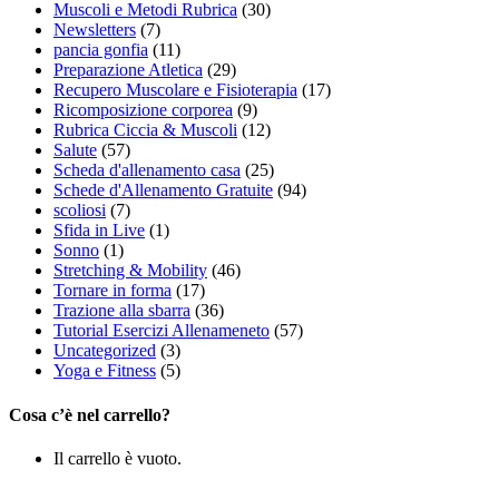
Muscoli e Metodi Rubrica
(30)
Newsletters
(7)
pancia gonfia
(11)
Preparazione Atletica
(29)
Recupero Muscolare e Fisioterapia
(17)
Ricomposizione corporea
(9)
Rubrica Ciccia & Muscoli
(12)
Salute
(57)
Scheda d'allenamento casa
(25)
Schede d'Allenamento Gratuite
(94)
scoliosi
(7)
Sfida in Live
(1)
Sonno
(1)
Stretching & Mobility
(46)
Tornare in forma
(17)
Trazione alla sbarra
(36)
Tutorial Esercizi Allenameneto
(57)
Uncategorized
(3)
Yoga e Fitness
(5)
Cosa c’è nel carrello?
Il carrello è vuoto.