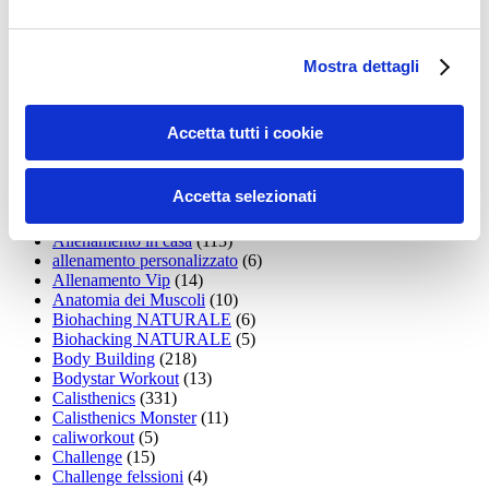
Addominali
(99)
addominali scolpiti
(39)
Alimentazione
(271)
Allenamenti con elastici
(26)
Mostra dettagli
Allenamenti in Diretta
(30)
Allenamento
(1.800)
Allenamento aerobico
(16)
Accetta tutti i cookie
Allenamento Braccia
(9)
Allenamento con il TRX
(36)
Allenamento Donne
(75)
Accetta selezionati
Allenamento funzionale
(6)
Allenamento ibrido
(9)
Allenamento in casa
(113)
allenamento personalizzato
(6)
Allenamento Vip
(14)
Anatomia dei Muscoli
(10)
Biohaching NATURALE
(6)
Biohacking NATURALE
(5)
Body Building
(218)
Bodystar Workout
(13)
Calisthenics
(331)
Calisthenics Monster
(11)
caliworkout
(5)
Challenge
(15)
Challenge felssioni
(4)