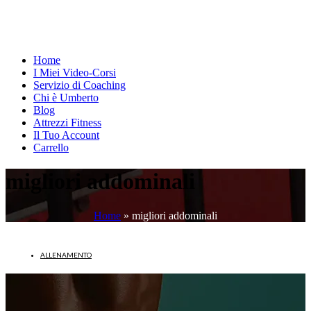
Home
I Miei Video-Corsi
Servizio di Coaching
Chi è Umberto
Blog
Attrezzi Fitness
Il Tuo Account
Carrello
migliori addominali
Home
»
migliori addominali
ALLENAMENTO