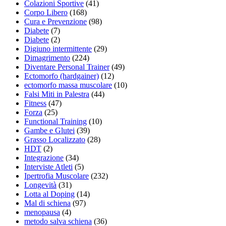
Colazioni Sportive
(41)
Corpo Libero
(168)
Cura e Prevenzione
(98)
Diabete
(7)
Diabete
(2)
Digiuno intermittente
(29)
Dimagrimento
(224)
Diventare Personal Trainer
(49)
Ectomorfo (hardgainer)
(12)
ectomorfo massa muscolare
(10)
Falsi Miti in Palestra
(44)
Fitness
(47)
Forza
(25)
Functional Training
(10)
Gambe e Glutei
(39)
Grasso Localizzato
(28)
HDT
(2)
Integrazione
(34)
Interviste Atleti
(5)
Ipertrofia Muscolare
(232)
Longevità
(31)
Lotta al Doping
(14)
Mal di schiena
(97)
menopausa
(4)
metodo salva schiena
(36)