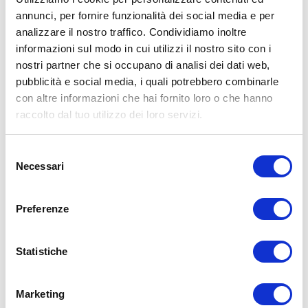
annunci, per fornire funzionalità dei social media e per
ALLENATI CON ME!
analizzare il nostro traffico. Condividiamo inoltre
informazioni sul modo in cui utilizzi il nostro sito con i
nostri partner che si occupano di analisi dei dati web,
pubblicità e social media, i quali potrebbero combinarle
con altre informazioni che hai fornito loro o che hanno
raccolto dal tuo utilizzo dei loro servizi.
Selezione
Necessari
del
consenso
Preferenze
Statistiche
LEGGI I MIEI ARTICOLI
15WORKOUT
(22)
Marketing
35workout
(10)