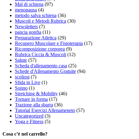
Mal di schiena
(97)
menopausa
(4)
metodo salva schiena
(36)
Muscoli e Metodi Rubrica
(30)
Newsletters
(7)
pancia gonfia
(11)
Preparazione Atletica
(29)
Recupero Muscolare e Fisioterapia
(17)
Ricomposizione corporea
(9)
Rubrica Ciccia & Muscoli
(12)
Salute
(57)
Scheda d'allenamento casa
(25)
Schede d'Allenamento Gratuite
(94)
scoliosi
(7)
Sfida in Live
(1)
Sonno
(1)
Stretching & Mobility
(46)
Tornare in forma
(17)
Trazione alla sbarra
(36)
Tutorial Esercizi Allenameneto
(57)
Uncategorized
(3)
Yoga e Fitness
(5)
Cosa c’è nel carrello?