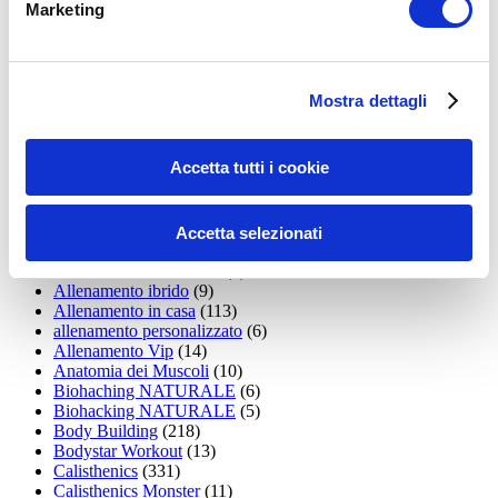
Marketing
15WORKOUT
(22)
35workout
(10)
Addominali
(99)
addominali scolpiti
(39)
Mostra dettagli
Alimentazione
(271)
Allenamenti con elastici
(26)
Allenamenti in Diretta
(30)
Accetta tutti i cookie
Allenamento
(1.800)
Allenamento aerobico
(16)
Allenamento Braccia
(9)
Allenamento con il TRX
(36)
Accetta selezionati
Allenamento Donne
(75)
Allenamento funzionale
(6)
Allenamento ibrido
(9)
Allenamento in casa
(113)
allenamento personalizzato
(6)
Allenamento Vip
(14)
Anatomia dei Muscoli
(10)
Biohaching NATURALE
(6)
Biohacking NATURALE
(5)
Body Building
(218)
Bodystar Workout
(13)
Calisthenics
(331)
Calisthenics Monster
(11)