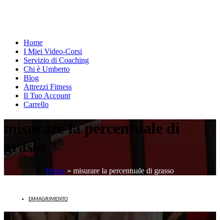
Home
I Miei Video-Corsi
Servizio di Coaching
Chi è Umberto
Blog
Attrezzi Fitness
Il Tuo Account
Carrello
misurare la percentuale di
grasso
Home
»
misurare la percentuale di grasso
DIMAGRIMENTO