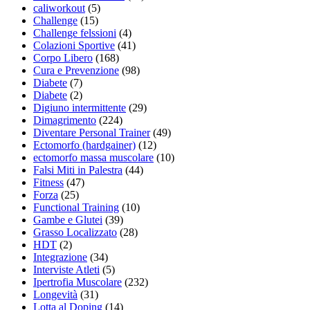
caliworkout
(5)
Challenge
(15)
Challenge felssioni
(4)
Colazioni Sportive
(41)
Corpo Libero
(168)
Cura e Prevenzione
(98)
Diabete
(7)
Diabete
(2)
Digiuno intermittente
(29)
Dimagrimento
(224)
Diventare Personal Trainer
(49)
Ectomorfo (hardgainer)
(12)
ectomorfo massa muscolare
(10)
Falsi Miti in Palestra
(44)
Fitness
(47)
Forza
(25)
Functional Training
(10)
Gambe e Glutei
(39)
Grasso Localizzato
(28)
HDT
(2)
Integrazione
(34)
Interviste Atleti
(5)
Ipertrofia Muscolare
(232)
Longevità
(31)
Lotta al Doping
(14)