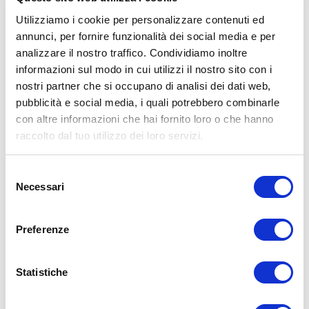
Utilizziamo i cookie per personalizzare contenuti ed
annunci, per fornire funzionalità dei social media e per
analizzare il nostro traffico. Condividiamo inoltre
informazioni sul modo in cui utilizzi il nostro sito con i
ALLENATI CON ME!
nostri partner che si occupano di analisi dei dati web,
pubblicità e social media, i quali potrebbero combinarle
con altre informazioni che hai fornito loro o che hanno
raccolto dal tuo utilizzo dei loro servizi.
Selezione
Necessari
del
consenso
Preferenze
Statistiche
LEGGI I MIEI ARTICOLI