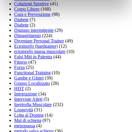
Colazioni Sportive
(41)
Corpo Libero
(168)
Cura e Prevenzione
(98)
Diabete
(7)
Diabete
(2)
Digiuno intermittente
(29)
Dimagrimento
(224)
Diventare Personal Trainer
(49)
Ectomorfo (hardgainer)
(12)
ectomorfo massa muscolare
(10)
Falsi Miti in Palestra
(44)
Fitness
(47)
Forza
(25)
Functional Training
(10)
Gambe e Glutei
(39)
Grasso Localizzato
(28)
HDT
(2)
Integrazione
(34)
Interviste Atleti
(5)
Ipertrofia Muscolare
(232)
Longevità
(31)
Lotta al Doping
(14)
Mal di schiena
(97)
menopausa
(4)
metodo salva schiena
(36)