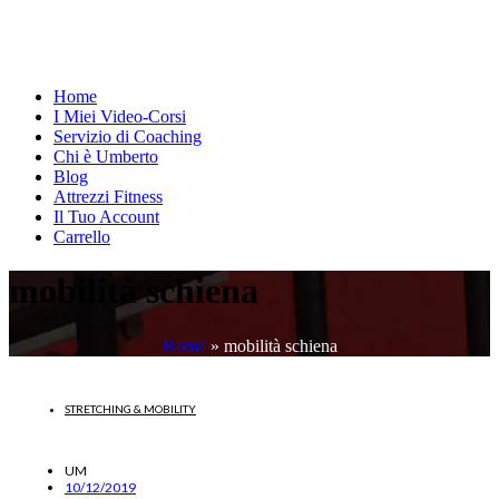
Home
I Miei Video-Corsi
Servizio di Coaching
Chi è Umberto
Blog
Attrezzi Fitness
Il Tuo Account
Carrello
mobilità schiena
Home
»
mobilità schiena
STRETCHING & MOBILITY
UM
10/12/2019