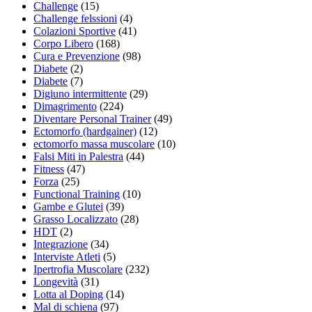
Challenge
(15)
Challenge felssioni
(4)
Colazioni Sportive
(41)
Corpo Libero
(168)
Cura e Prevenzione
(98)
Diabete
(2)
Diabete
(7)
Digiuno intermittente
(29)
Dimagrimento
(224)
Diventare Personal Trainer
(49)
Ectomorfo (hardgainer)
(12)
ectomorfo massa muscolare
(10)
Falsi Miti in Palestra
(44)
Fitness
(47)
Forza
(25)
Functional Training
(10)
Gambe e Glutei
(39)
Grasso Localizzato
(28)
HDT
(2)
Integrazione
(34)
Interviste Atleti
(5)
Ipertrofia Muscolare
(232)
Longevità
(31)
Lotta al Doping
(14)
Mal di schiena
(97)