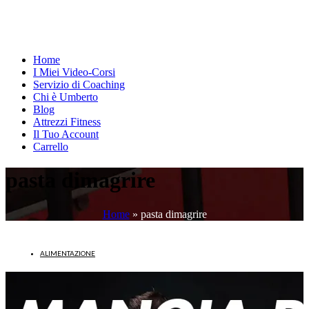
Home
I Miei Video-Corsi
Servizio di Coaching
Chi è Umberto
Blog
Attrezzi Fitness
Il Tuo Account
Carrello
pasta dimagrire
Home
»
pasta dimagrire
ALIMENTAZIONE