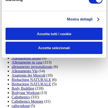
15WORKOUT
(22)
35workout
(10)
Addominali
(99)
addominali scolpiti
(39)
Alimentazione
(271)
Mostra dettagli
Allenamenti con elastici
(26)
Allenamenti in Diretta
(30)
Allenamento
(1.800)
Accetta tutti i cookie
Allenamento aerobico
(16)
Allenamento Braccia
(9)
Allenamento con il TRX
(36)
Accetta selezionati
Allenamento Donne
(75)
Allenamento funzionale
(6)
Allenamento ibrido
(9)
Allenamento in casa
(113)
allenamento personalizzato
(6)
Allenamento Vip
(14)
Anatomia dei Muscoli
(10)
Biohaching NATURALE
(6)
Biohacking NATURALE
(5)
Body Building
(218)
Bodystar Workout
(13)
Calisthenics
(331)
Calisthenics Monster
(11)
caliworkout
(5)