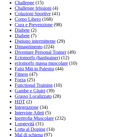
Challenge
(15)
Challenge felssioni
(4)
Colazioni Sportive
(41)
Corpo Libero
(168)
Cura e Prevenzione
(98)
Diabete
(2)
Diabete
(7)
Digiuno intermittente
(29)
Dimagrimento
(224)
Diventare Personal Trainer
(49)
Ectomorfo (hardgainer)
(12)
ectomorfo massa muscolare
(10)
Falsi Miti in Palestra
(44)
Fitness
(47)
Forza
(25)
Functional Training
(10)
Gambe e Glutei
(39)
Grasso Localizzato
(28)
HDT
(2)
Integrazione
(34)
Interviste Atleti
(5)
Ipertrofia Muscolare
(232)
Longevità
(31)
Lotta al Doping
(14)
Mal di schiena
(97)