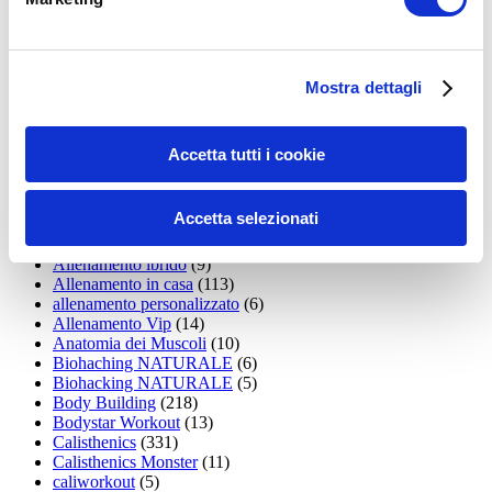
15WORKOUT
(22)
35workout
(10)
Addominali
(99)
addominali scolpiti
(39)
Alimentazione
(271)
Mostra dettagli
Allenamenti con elastici
(26)
Allenamenti in Diretta
(30)
Allenamento
(1.800)
Accetta tutti i cookie
Allenamento aerobico
(16)
Allenamento Braccia
(9)
Allenamento con il TRX
(36)
Accetta selezionati
Allenamento Donne
(75)
Allenamento funzionale
(6)
Allenamento ibrido
(9)
Allenamento in casa
(113)
allenamento personalizzato
(6)
Allenamento Vip
(14)
Anatomia dei Muscoli
(10)
Biohaching NATURALE
(6)
Biohacking NATURALE
(5)
Body Building
(218)
Bodystar Workout
(13)
Calisthenics
(331)
Calisthenics Monster
(11)
caliworkout
(5)