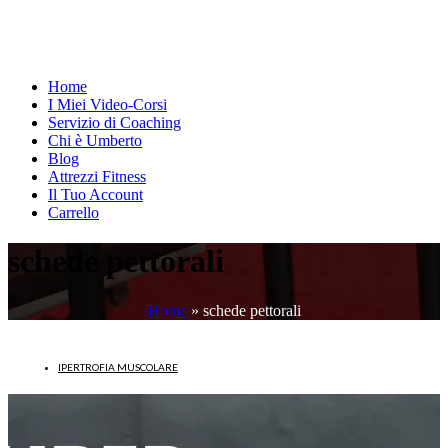
Home
I Miei Video-Corsi
Servizio di Coaching
Chi è Umberto
Blog
Attrezzi Fitness
Il Tuo Account
Carrello
schede pettorali
Home
»
schede pettorali
IPERTROFIA MUSCOLARE