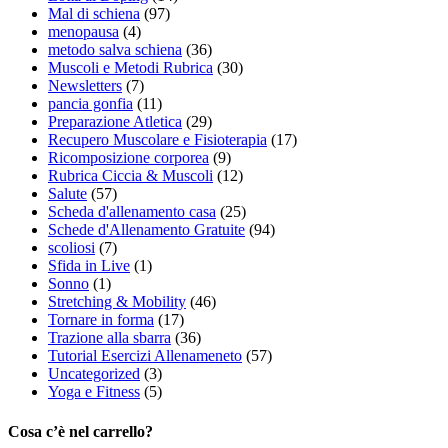
Mal di schiena
(97)
menopausa
(4)
metodo salva schiena
(36)
Muscoli e Metodi Rubrica
(30)
Newsletters
(7)
pancia gonfia
(11)
Preparazione Atletica
(29)
Recupero Muscolare e Fisioterapia
(17)
Ricomposizione corporea
(9)
Rubrica Ciccia & Muscoli
(12)
Salute
(57)
Scheda d'allenamento casa
(25)
Schede d'Allenamento Gratuite
(94)
scoliosi
(7)
Sfida in Live
(1)
Sonno
(1)
Stretching & Mobility
(46)
Tornare in forma
(17)
Trazione alla sbarra
(36)
Tutorial Esercizi Allenameneto
(57)
Uncategorized
(3)
Yoga e Fitness
(5)
Cosa c’è nel carrello?