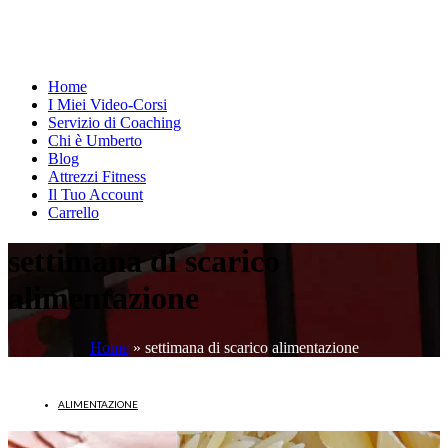
Home
I Miei Video-Corsi
Servizio di Coaching
Chi è Umberto
Blog
Attrezzi Fitness
Il Tuo Account
Carrello
settimana di scarico
alimentazione
Home
»
settimana di scarico alimentazione
ALIMENTAZIONE