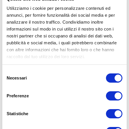
Utilizziamo i cookie per personalizzare contenuti ed
annunci, per fornire funzionalità dei social media e per
analizzare il nostro traffico. Condividiamo inoltre
informazioni sul modo in cui utilizzi il nostro sito con i
ALLENATI CON ME!
nostri partner che si occupano di analisi dei dati web,
pubblicità e social media, i quali potrebbero combinarle
con altre informazioni che hai fornito loro o che hanno
raccolto dal tuo utilizzo dei loro servizi.
Selezione
Necessari
del
consenso
Preferenze
Statistiche
LEGGI I MIEI ARTICOLI