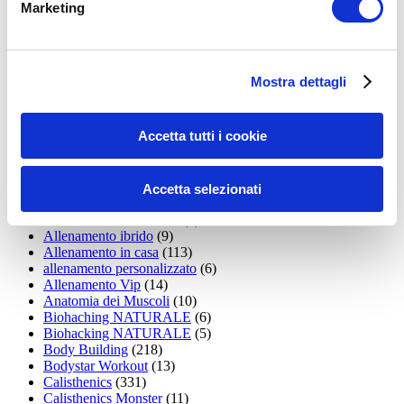
Marketing
15WORKOUT
(22)
35workout
(10)
Addominali
(99)
addominali scolpiti
(39)
Mostra dettagli
Alimentazione
(271)
Allenamenti con elastici
(26)
Allenamenti in Diretta
(30)
Accetta tutti i cookie
Allenamento
(1.800)
Allenamento aerobico
(16)
Allenamento Braccia
(9)
Allenamento con il TRX
(36)
Accetta selezionati
Allenamento Donne
(75)
Allenamento funzionale
(6)
Allenamento ibrido
(9)
Allenamento in casa
(113)
allenamento personalizzato
(6)
Allenamento Vip
(14)
Anatomia dei Muscoli
(10)
Biohaching NATURALE
(6)
Biohacking NATURALE
(5)
Body Building
(218)
Bodystar Workout
(13)
Calisthenics
(331)
Calisthenics Monster
(11)