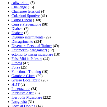
caliworkout
(5)
Challenge
(15)
Challenge felssioni
(4)
Colazioni Sportive
(41)
Corpo Libero
(168)
Cura e Prevenzione
(98)
Diabete
(7)
Diabete
(2)
Digiuno intermittente
(29)
Dimagrimento
(224)
Diventare Personal Trainer
(49)
Ectomorfo (hardgainer)
(12)
ectomorfo massa muscolare
(10)
Falsi Miti in Palestra
(44)
Fitness
(47)
Forza
(25)
Functional Training
(10)
Gambe e Glutei
(39)
Grasso Localizzato
(28)
HDT
(2)
Integrazione
(34)
Interviste Atleti
(5)
Ipertrofia Muscolare
(232)
Longevità
(31)
Lotta al Doping
(14)