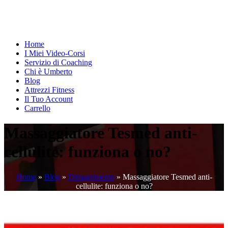
Home
I Miei Video-Corsi
Servizio di Coaching
Chi è Umberto
Blog
Attrezzi Fitness
Il Tuo Account
Carrello
Massaggiatore Tesmed anti-
cellulite: funziona o no?
Home
»
Blog
»
Dimagrimento
»
Massaggiatore Tesmed anti-
cellulite: funziona o no?