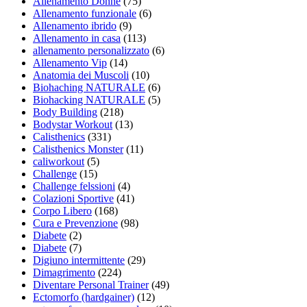
Allenamento Donne
(75)
Allenamento funzionale
(6)
Allenamento ibrido
(9)
Allenamento in casa
(113)
allenamento personalizzato
(6)
Allenamento Vip
(14)
Anatomia dei Muscoli
(10)
Biohaching NATURALE
(6)
Biohacking NATURALE
(5)
Body Building
(218)
Bodystar Workout
(13)
Calisthenics
(331)
Calisthenics Monster
(11)
caliworkout
(5)
Challenge
(15)
Challenge felssioni
(4)
Colazioni Sportive
(41)
Corpo Libero
(168)
Cura e Prevenzione
(98)
Diabete
(2)
Diabete
(7)
Digiuno intermittente
(29)
Dimagrimento
(224)
Diventare Personal Trainer
(49)
Ectomorfo (hardgainer)
(12)