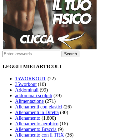
LEGGI I MIEI ARTICOLI
15WORKOUT
(22)
35workout
(10)
Addominali
(99)
addominali scolpiti
(39)
Alimentazione
(271)
Allenamenti con elastici
(26)
Allenamenti in Diretta
(30)
Allenamento
(1.800)
Allenamento aerobico
(16)
Allenamento Braccia
(9)
Allenamento con il TRX
(36)