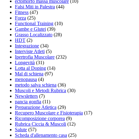
ectomorfo massa muscolare
(10)
Falsi Miti in Palestra
(44)
Fitness
(47)
Forza
(25)
Functional Training
(10)
Gambe e Glutei
(39)
Grasso Localizzato
(28)
HDT
(2)
Integrazione
(34)
Interviste Atleti
(5)
Ipertrofia Muscolare
(232)
Longevità
(31)
Lotta al Doping
(14)
Mal di schiena
(97)
menopausa
(4)
metodo salva schiena
(36)
Muscoli e Metodi Rubrica
(30)
Newsletters
(7)
pancia gonfia
(11)
Preparazione Atletica
(29)
Recupero Muscolare e Fisioterapia
(17)
Ricomposizione corporea
(9)
Rubrica Ciccia & Muscoli
(12)
Salute
(57)
Scheda d'allenamento casa
(25)