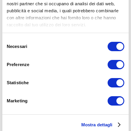
nostri partner che si occupano di analisi dei dati web,
pubblicità e social media, i quali potrebbero combinarle
Dimagrimento
con altre informazioni che hai fornito loro o che hanno
cellulite
circolazione
massaggio
tesmed
raccolto dal tuo utilizzo dei loro servizi.
ADD COMMENT
Selezione
Commento
*
Necessari
del
consenso
Preferenze
Statistiche
Nome
*
Email
*
Marketing
Sito web
Mostra dettagli