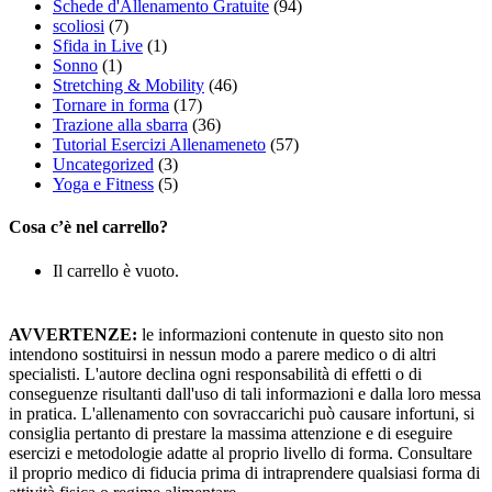
Schede d'Allenamento Gratuite
(94)
scoliosi
(7)
Sfida in Live
(1)
Sonno
(1)
Stretching & Mobility
(46)
Tornare in forma
(17)
Trazione alla sbarra
(36)
Tutorial Esercizi Allenameneto
(57)
Uncategorized
(3)
Yoga e Fitness
(5)
Cosa c’è nel carrello?
Il carrello è vuoto.
AVVERTENZE:
le informazioni contenute in questo sito non
intendono sostituirsi in nessun modo a parere medico o di altri
specialisti. L'autore declina ogni responsabilità di effetti o di
conseguenze risultanti dall'uso di tali informazioni e dalla loro messa
in pratica. L'allenamento con sovraccarichi può causare infortuni, si
consiglia pertanto di prestare la massima attenzione e di eseguire
esercizi e metodologie adatte al proprio livello di forma. Consultare
il proprio medico di fiducia prima di intraprendere qualsiasi forma di