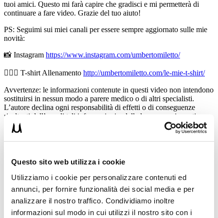
tuoi amici. Questo mi farà capire che gradisci e mi permetterà di
continuare a fare video. Grazie del tuo aiuto!
PS: Seguimi sui miei canali per essere sempre aggiornato sulle mie
novità:
📸 Instagram
https://www.instagram.com/umbertomiletto/
🏋🏻‍♂️ T-shirt Allenamento
http://umbertomiletto.com/le-mie-t-shirt/
Avvertenze: le informazioni contenute in questi video non intendono
sostituirsi in nessun modo a parere medico o di altri specialisti.
L’autore declina ogni responsabilità di effetti o di conseguenze
risultanti dall’uso di tali informazioni e dalla loro messa in pratica.
L’allenamento con sovraccarichi, a corpo libero, con i kettlebell, con
il trx, e con altri attrezzi può causare infortuni si consiglia pertanto di
prestare la massima attenzione e di eseguire esercizi e metodologie
adatte al proprio livello di forma. Consultare il proprio medico di
fiducia prima di intraprendere qualsiasi forma di attività fisica o
Questo sito web utilizza i cookie
regime alimentare.
Utilizziamo i cookie per personalizzare contenuti ed
Condividi:
annunci, per fornire funzionalità dei social media e per
analizzare il nostro traffico. Condividiamo inoltre
X
informazioni sul modo in cui utilizzi il nostro sito con i
Facebook