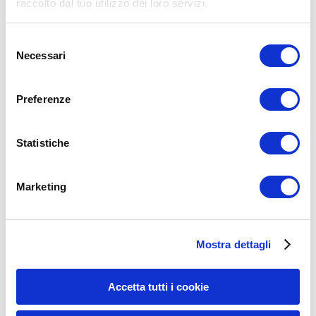
raccolto dal tuo utilizzo dei loro servizi.
Selezione
Necessari
del
consenso
Preferenze
Nome
*
Email
*
Statistiche
Sito web
Marketing
15WORKOUT SCARICA ORA
Mostra dettagli
Accetta tutti i cookie