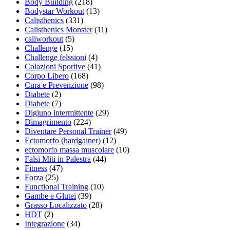
Body Building
(218)
Bodystar Workout
(13)
Calisthenics
(331)
Calisthenics Monster
(11)
caliworkout
(5)
Challenge
(15)
Challenge felssioni
(4)
Colazioni Sportive
(41)
Corpo Libero
(168)
Cura e Prevenzione
(98)
Diabete
(2)
Diabete
(7)
Digiuno intermittente
(29)
Dimagrimento
(224)
Diventare Personal Trainer
(49)
Ectomorfo (hardgainer)
(12)
ectomorfo massa muscolare
(10)
Falsi Miti in Palestra
(44)
Fitness
(47)
Forza
(25)
Functional Training
(10)
Gambe e Glutei
(39)
Grasso Localizzato
(28)
HDT
(2)
Integrazione
(34)