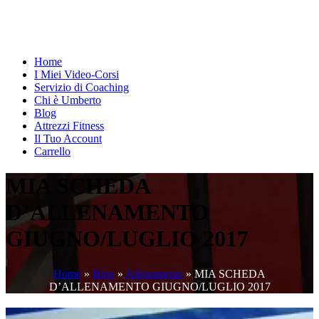
Home
I Miei Video-Corsi
Servizio di Coaching
Chi è Umberto
Blog
Attrezzi Fitness
Il Tuo Account
Carrello
MIA SCHEDA
D’ALLENAMENTO
GIUGNO/LUGLIO 2017
Home
»
Blog
»
Allenamento
»
MIA SCHEDA
D’ALLENAMENTO GIUGNO/LUGLIO 2017