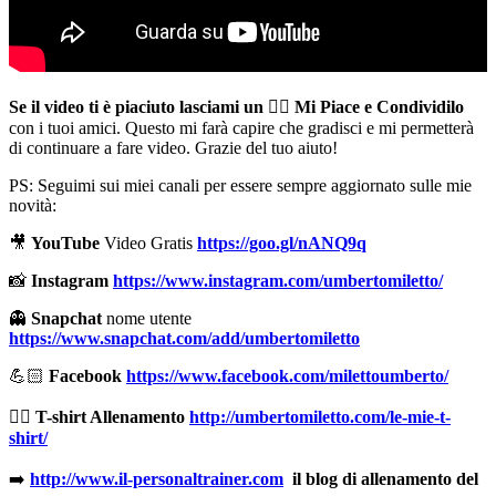
Se il video ti è piaciuto lasciami un
👍🏻
Mi Piace e Condividilo
con i tuoi amici. Questo mi farà capire che gradisci e mi permetterà
di continuare a fare video. Grazie del tuo aiuto!
PS: Seguimi sui miei canali per essere sempre aggiornato sulle mie
novità:
🎥
YouTube
Video Gratis
https://goo.gl/nANQ9q
📸
Instagram
https://www.instagram.com/umbertomiletto/
👻
Snapchat
nome utente
https://www.snapchat.com/add/umbertomiletto
💪🏻
Facebook
https://www.facebook.com/milettoumberto/
🏋🏻
T-shirt Allenamento
http://umbertomiletto.com/le-mie-t-
shirt/
➡️
http://www.il-personaltrainer.com
il blog di allenamento del