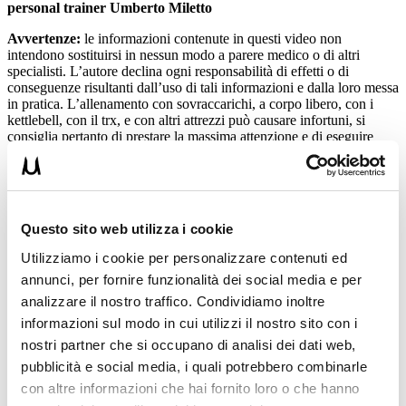
personal trainer Umberto Miletto
Avvertenze:
le informazioni contenute in questi video non
intendono sostituirsi in nessun modo a parere medico o di altri
specialisti. L’autore declina ogni responsabilità di effetti o di
conseguenze risultanti dall’uso di tali informazioni e dalla loro messa
in pratica. L’allenamento con sovraccarichi, a corpo libero, con i
kettlebell, con il trx, e con altri attrezzi può causare infortuni, si
consiglia pertanto di prestare la massima attenzione e di eseguire
esercizi e metodologie adatte al proprio livello di forma. Consultare
il proprio medico di fiducia prima di intraprendere qualsiasi forma di
attività fisica o regime alimentare.
Condividi:
Questo sito web utilizza i cookie
X
Utilizziamo i cookie per personalizzare contenuti ed
Facebook
annunci, per fornire funzionalità dei social media e per
analizzare il nostro traffico. Condividiamo inoltre
Allenamento
informazioni sul modo in cui utilizzi il nostro sito con i
nostri partner che si occupano di analisi dei dati web,
ADD COMMENT
pubblicità e social media, i quali potrebbero combinarle
con altre informazioni che hai fornito loro o che hanno
Commento
*