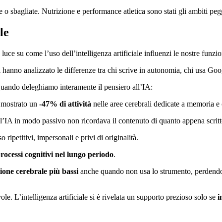
e o sbagliate.
Nutrizione e performance atletica sono stati gli ambiti peg
le
 luce su come l’uso dell’intelligenza artificiale influenzi le nostre funzio
ri hanno analizzato le differenze tra chi scrive in autonomia, chi usa Goo
 quando deleghiamo interamente il pensiero all’IA:
 mostrato un
-47% di attività
nelle aree cerebrali dedicate a memoria e c
’IA in modo passivo non ricordava il contenuto di quanto appena scritt
o ripetitivi, impersonali e privi di originalità.
rocessi cognitivi nel lungo periodo
.
azione cerebrale più bassi
anche quando non usa lo strumento, perdendo 
. L’intelligenza artificiale si è rivelata un supporto prezioso solo se
i