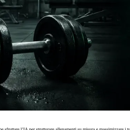
e sfruttare l’IA per strutturare allenamenti su misura e massimizzare i tuo