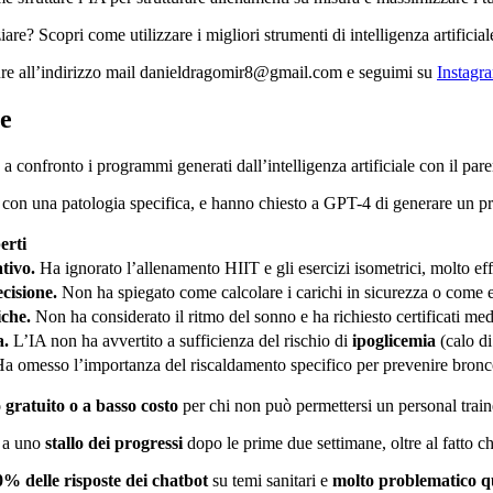
re? Scopri come utilizzare i migliori strumenti di intelligenza artifici
re all’indirizzo mail danieldragomir8@gmail.com e seguimi su
Instagr
le
a confronto i programmi generati dall’intelligenza artificiale con il pare
 con una patologia specifica, e hanno chiesto a GPT-4 di generare un p
erti
tivo.
Ha ignorato l’allenamento HIIT e gli esercizi isometrici, molto eff
cisione.
Non ha spiegato come calcolare i carichi in sicurezza o come ev
che.
Non ha considerato il ritmo del sonno e ha richiesto certificati me
a.
L’IA non ha avvertito a sufficienza del rischio di
ipoglicemia
(calo di
a omesso l’importanza del riscaldamento specifico per prevenire bronco
gratuito o a basso costo
per chi non può permettersi un personal train
o a uno
stallo dei progressi
dopo le prime due settimane, oltre al fatto ch
0%
delle risposte dei
chatbot
su temi sanitari e
molto problematico qu