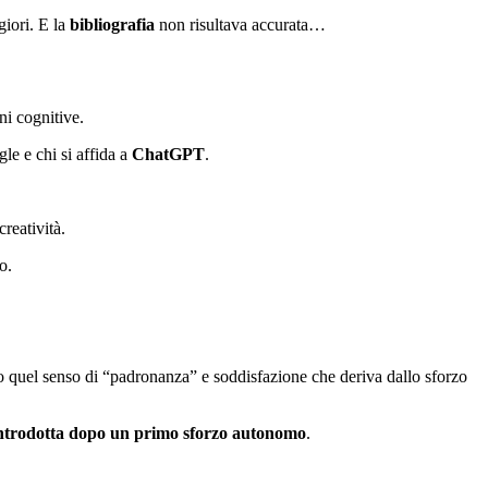
giori.
E la
bibliografia
non risultava accurata…
ni cognitive.
gle e chi si affida a
ChatGPT
.
reatività.
o.
quel senso di “padronanza” e soddisfazione che deriva dallo sforzo
ntrodotta dopo un primo sforzo autonomo
.