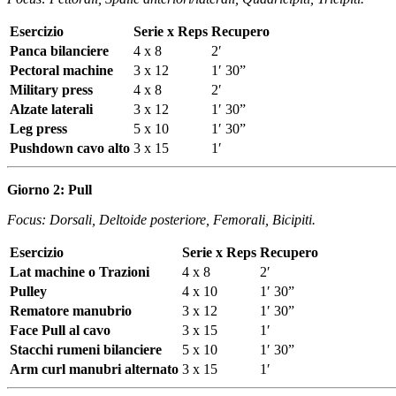
Esercizio
Serie x Reps
Recupero
Panca bilanciere
4 x 8
2′
Pectoral machine
3 x 12
1′ 30”
Military press
4 x 8
2′
Alzate laterali
3 x 12
1′ 30”
Leg press
5 x 10
1′ 30”
Pushdown cavo alto
3 x 15
1′
Giorno 2: Pull
Focus: Dorsali, Deltoide posteriore, Femorali, Bicipiti.
Esercizio
Serie x Reps
Recupero
Lat machine o Trazioni
4 x 8
2′
Pulley
4 x 10
1′ 30”
Rematore manubrio
3 x 12
1′ 30”
Face Pull al cavo
3 x 15
1′
Stacchi rumeni bilanciere
5 x 10
1′ 30”
Arm curl manubri alternato
3 x 15
1′