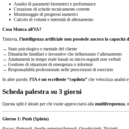
Analisi di parametri biometrici e performance
Creazione di schede tecnicamente corrette
Monitoraggio di progressi numerici
Calcolo di volumi e intensità di allenamento
Cosa Manca all’IA?
Tuttavia,
l’intelligenza artificiale non possiede ancora la capacità 
→ Stato psicologico e mentale del cliente
→ Dinamiche familiari e lavorative che influenzano l’allenamento
→ Adattamenti in tempo reale basati su micro-segnali non verbali
→ Gestione di situazioni di emergenza o infortuni
→ Responsabilità professionale nelle prescrizioni di esercizio
In altre parole,
l’IA è un eccellente “copilota”
che velocizza analisi e 
Scheda palestra su 3 giorni
Questa split è ideale per chi vuole approcciarsi alla
multifrequenza
, 
Giorno 1: Push (Spinta)
Focus: Pettorali, Spalle anteriori/laterali, Quadricipiti, Tricipiti.