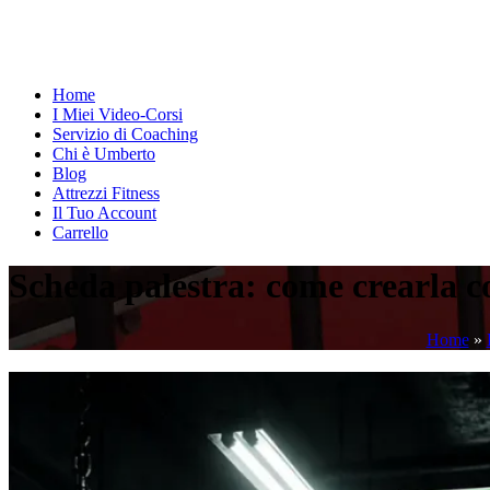
Home
I Miei Video-Corsi
Servizio di Coaching
Chi è Umberto
Blog
Attrezzi Fitness
Il Tuo Account
Carrello
Scheda palestra: come crearla con
Home
»