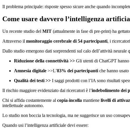
Il problema principale: risposte spesso sicure anche quando incomplet
Come usare davvero l’intelligenza artificia
Un recente studio del
MIT
(attualmente in fase di pre-print) ha gettato
Attraverso il
monitoraggio cerebrale di 54 partecipanti
, i ricercato
Dallo studio emergono dati sorprendenti sul calo dell’attività neurale
Riduzione della connettività >>
Gli utenti di ChatGPT hanno
Amnesia digitale
>>L’
83% dei partecipanti
che hanno usato l
Qualità dei testi >>
I saggi prodotti con l’IA sono risultati spess
Il rischio maggiore evidenziato dai ricercatori è l’
indebolimento dei p
Chi si affida costantemente al
copia-incolla
mantiene
livelli di attiv
intellettuale autonomo.
Lo studio non boccia la tecnologia, ma ne suggerisce un uso consapevole
Quando usi l’intelligenza artificiale devi essere: