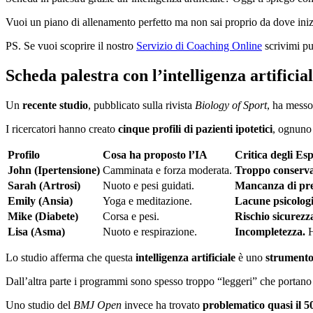
Vuoi un piano di allenamento perfetto ma non sai proprio da dove inizia
PS. Se vuoi scoprire il nostro
Servizio di Coaching Online
scrivimi pu
Scheda palestra con l’intelligenza artificia
Un
recente studio
, pubblicato sulla rivista
Biology of Sport
, ha messo 
I ricercatori hanno creato
cinque profili di pazienti ipotetici
, ognuno
Profilo
Cosa ha proposto l’IA
Critica degli Esp
John (Ipertensione)
Camminata e forza moderata.
Troppo conserva
Sarah (Artrosi)
Nuoto e pesi guidati.
Mancanza di pre
Emily (Ansia)
Yoga e meditazione.
Lacune psicologi
Mike (Diabete)
Corsa e pesi.
Rischio sicurezz
Lisa (Asma)
Nuoto e respirazione.
Incompletezza.
H
Lo studio afferma che questa
intelligenza artificiale
è uno
strumento 
Dall’altra parte i programmi sono spesso troppo “leggeri” che portan
Uno studio del
BMJ Open
invece
ha trovato
problematico quasi il
5