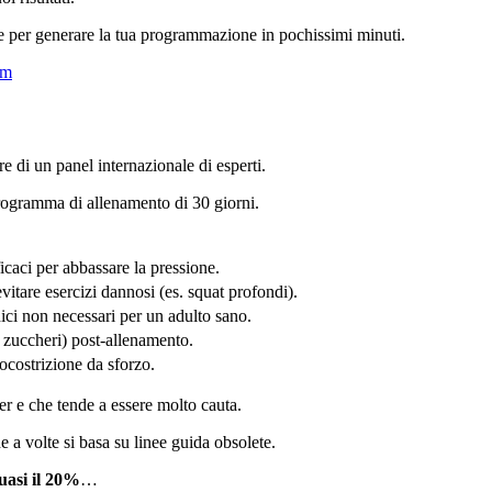
ale per generare la tua programmazione in pochissimi minuti.
am
re di un panel internazionale di esperti.
rogramma di allenamento di 30 giorni.
icaci per abbassare la pressione.
itare esercizi dannosi (es. squat profondi).
dici non necessari per un adulto sano.
 zuccheri) post-allenamento.
costrizione da sforzo.
er e che tende a essere molto cauta.
e a volte si basa su linee guida obsolete.
asi il
20%
…