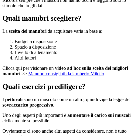
Ricorda sempre che i muscoli non hanno occhi e leggono solo lo
stimolo che tu gli dai.
Quali manubri scegliere?
La
scelta dei manubri
da acquistare varia in base a:
Budget a disposizione
Spazio a disposizione
Livello di allenamento
Altri fattori
Clicca qui per visionare un
video ad hoc sulla scelta dei migliori
manubri
>>
Manubri consigliati da Umberto Miletto
Quali esercizi prediligere?
I
pettorali
sono un muscolo come un altro, quindi vige la legge del
sovraccarico progressivo
.
Uno degli aspetti più importanti è
aumentare il carico sui muscoli
ciclicamente se possibile.
Ovviamente ci sono anche altri aspetti da considerare, non è tutto