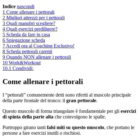
Indice
nascondi
1
Come allenare i pettorali
2
Migliori attrezzi per i pettorali
3
Quali manubri scegliere?
4
Quali esercizi prediligere?
5
Scheda da fare in casa
6
Spiegazione scheda
7
Accedi ora al Coaching Esclusivo!
8
Scheda pettorali carenti
9
Quando NON allenare i pettorali
10
Work&Workout
10.1
Condividi:
Come allenare i pettorali
I “pettorali” comunemente detti sono riferiti al muscolo principale
della parte frontale del tronco: il
gran pettorale
.
Questo muscolo di forma triangolare è fondamentale per gli
esercizi
di spinta della parte alta
che coinvolgono le spalle.
Purtroppo girano tanti
falsi miti su questo muscolo
, che portano le
persone a fare esercizi inutili o rischiosi.