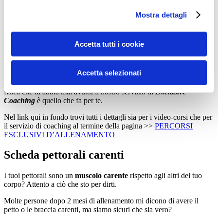
W360 (Workout360)
>> L’allenamento in video che stimola
ogni qualità fisica per un miglioramento a 36o gradi
Mostra dettagli
FDS (Fisico Da Spiaggia)
>> Le video-lezioni che grazie
all’utilizzo di soli 2 manubri ti permettono di arrivare pronto
alla prova costume!
Accetta tutti i cookie
15Workout
>> Il percorso speciale che grazie a sedute
compatte da 15 minuti ti permette di stravolgere il tuo corpo
senza rendertene conto.
Accetta selezionati
Se invece se davvero interessato a raggiungere la migliore forma
fisica che tu abbia mai avuto, il nostro servizio di
Exclusive
Coaching
è quello che fa per te.
Nel link qui in fondo trovi tutti i dettagli sia per i video-corsi che per
il servizio di coaching al termine della pagina >>
PERCORSI
ESCLUSIVI D’ALLENAMENTO
Scheda pettorali carenti
I tuoi pettorali sono un
muscolo carente
rispetto agli altri del tuo
corpo? Attento a ciò che sto per dirti.
Molte persone dopo 2 mesi di allenamento mi dicono di avere il
petto o le braccia carenti, ma siamo sicuri che sia vero?