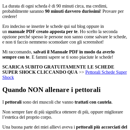
La durata di ogni scheda è di 90 minuti circa, ma credimi,
probabilmente saranno
90 minuti davvero durissimi
! Provare per
credere!
Ero indeciso se inserire le schede qui sul blog oppure in
un
manuale
PDF creato apposta per te
. Ho scelto la seconda
opzione perché spesso le persone non sanno come salvare le schede,
e non ti faccio nemmeno scomodare con gli screenshot!
Mi raccomando,
salvati il Manuale PDF in modo da averlo
sempre con te
. E fammi sapere se ti sono piaciute le schede!
SCARICA SUBITO GRATUITAMENTE LE SCHEDE
SUPER SHOCK CLICCANDO QUA
>>
Pettorali Schede Super
Shock
Quando NON allenare i pettorali
I
pettorali
sono dei muscoli che vanno
trattati con cautela
.
Non sempre fare di più significa ottenere di più, oppure migliorare
l’estetica del proprio corpo.
Una buona parte dei miei allievi aveva i
pettorali più accorciati del