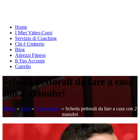
Home
I Miei Video-Corsi
Servizio di Coaching
Chi è Umberto
Blog
Attrezzi Fitness
Il Tuo Account
Carrello
Scheda pettorali da fare a casa
con 2 manubri
Home
»
Blog
»
Allenamento
»
Scheda pettorali da fare a casa con 2
manubri