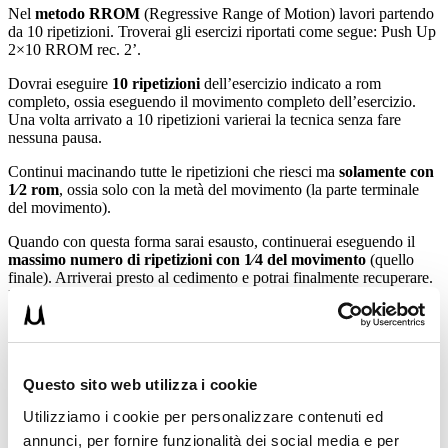
Nel
metodo RROM
(Regressive Range of Motion) lavori partendo
da 10 ripetizioni. Troverai gli esercizi riportati
come segue: Push Up
2×10 RROM rec. 2’.
Dovrai eseguire
10 ripetizioni
dell’esercizio indicato a rom
completo, ossia
eseguendo il movimento completo dell’esercizio.
Una volta arrivato a 10 ripetizioni varierai
la tecnica senza fare
nessuna pausa.
Continui macinando tutte le ripetizioni che riesci ma
solamente con
1⁄2 rom
, ossia solo con la metà del movimento (la parte terminale
del
movimento).
Quando con questa forma sarai esausto, continuerai eseguendo il
massimo
numero di ripetizioni con 1⁄4 del movimento
(quello
finale). Arriverai presto al cedimento e
potrai finalmente recuperare.
Il recupero fra le serie è di 2’.
Nella seconda seduta andrai ad eseguire i primi due esercizi con la
metodica AMRAP
.
Nell’AMRAP cerchi di eseguire più serie possibili dell’esercizio
Questo sito web utilizza i cookie
proposto nella tempistica di
15 minuti
. Esegui per ogni esercizi un
Utilizziamo i cookie per personalizzare contenuti ed
range di ripetizioni da 3 a 5
. Il recupero è soggettivo
(puoi tenerlo
di circa 30/45 secondi per iniziare o anche meno se riesci).
annunci, per fornire funzionalità dei social media e per