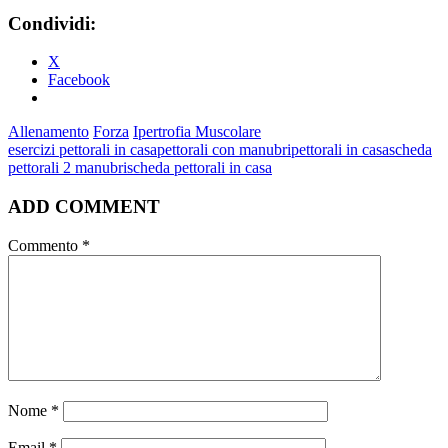
Condividi:
X
Facebook
Allenamento
Forza
Ipertrofia Muscolare
esercizi pettorali in casa
pettorali con manubri
pettorali in casa
scheda
pettorali 2 manubri
scheda pettorali in casa
ADD COMMENT
Commento
*
Nome
*
Email
*