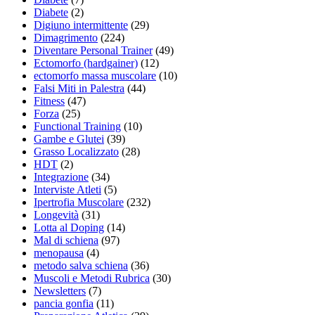
Diabete
(2)
Digiuno intermittente
(29)
Dimagrimento
(224)
Diventare Personal Trainer
(49)
Ectomorfo (hardgainer)
(12)
ectomorfo massa muscolare
(10)
Falsi Miti in Palestra
(44)
Fitness
(47)
Forza
(25)
Functional Training
(10)
Gambe e Glutei
(39)
Grasso Localizzato
(28)
HDT
(2)
Integrazione
(34)
Interviste Atleti
(5)
Ipertrofia Muscolare
(232)
Longevità
(31)
Lotta al Doping
(14)
Mal di schiena
(97)
menopausa
(4)
metodo salva schiena
(36)
Muscoli e Metodi Rubrica
(30)
Newsletters
(7)
pancia gonfia
(11)