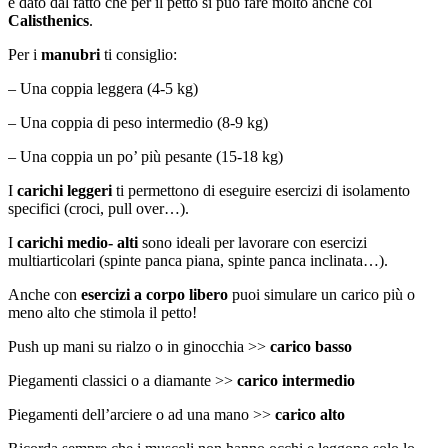
è dato dal fatto che per il petto si può fare molto anche col
Calisthenics
.
Per i
manubri
ti consiglio:
– Una coppia leggera (4-5 kg)
– Una coppia di peso intermedio (8-9 kg)
– Una coppia un po’ più pesante (15-18 kg)
I
carichi leggeri
ti permettono di eseguire esercizi di isolamento
specifici (croci, pull over…).
I
carichi medio- alti
sono ideali per lavorare con esercizi
multiarticolari (spinte panca piana, spinte panca inclinata…).
Anche con
esercizi a corpo libero
puoi simulare un carico più o
meno alto che stimola il petto!
Push up mani su rialzo o in ginocchia >>
carico basso
Piegamenti classici o a diamante >>
carico intermedio
Piegamenti dell’arciere o ad una mano >>
carico alto