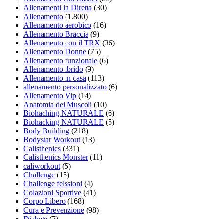
Allenamenti in Diretta
(30)
Allenamento
(1.800)
Allenamento aerobico
(16)
Allenamento Braccia
(9)
Allenamento con il TRX
(36)
Allenamento Donne
(75)
Allenamento funzionale
(6)
Allenamento ibrido
(9)
Allenamento in casa
(113)
allenamento personalizzato
(6)
Allenamento Vip
(14)
Anatomia dei Muscoli
(10)
Biohaching NATURALE
(6)
Biohacking NATURALE
(5)
Body Building
(218)
Bodystar Workout
(13)
Calisthenics
(331)
Calisthenics Monster
(11)
caliworkout
(5)
Challenge
(15)
Challenge felssioni
(4)
Colazioni Sportive
(41)
Corpo Libero
(168)
Cura e Prevenzione
(98)
Diabete
(7)