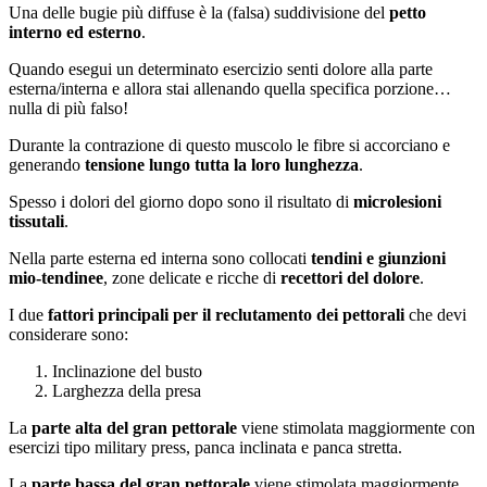
Una delle bugie più diffuse è la (falsa) suddivisione del
petto
interno ed esterno
.
Quando esegui un determinato esercizio senti dolore alla parte
esterna/interna e allora stai allenando quella specifica porzione…
nulla di più falso!
Durante la contrazione di questo muscolo le fibre si accorciano e
generando
tensione lungo tutta la loro lunghezza
.
Spesso i dolori del giorno dopo sono il risultato di
microlesioni
tissutali
.
Nella parte esterna ed interna sono collocati
tendini e giunzioni
mio-tendinee
, zone delicate e ricche di
recettori del dolore
.
I due
fattori principali per il reclutamento dei pettorali
che devi
considerare sono:
Inclinazione del busto
Larghezza della presa
La
parte alta del gran pettorale
viene stimolata maggiormente con
esercizi tipo military press, panca inclinata e panca stretta.
La
parte bassa del gran pettorale
viene stimolata maggiormente