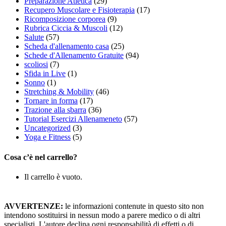
Preparazione Atletica
(29)
Recupero Muscolare e Fisioterapia
(17)
Ricomposizione corporea
(9)
Rubrica Ciccia & Muscoli
(12)
Salute
(57)
Scheda d'allenamento casa
(25)
Schede d'Allenamento Gratuite
(94)
scoliosi
(7)
Sfida in Live
(1)
Sonno
(1)
Stretching & Mobility
(46)
Tornare in forma
(17)
Trazione alla sbarra
(36)
Tutorial Esercizi Allenameneto
(57)
Uncategorized
(3)
Yoga e Fitness
(5)
Cosa c’è nel carrello?
Il carrello è vuoto.
AVVERTENZE:
le informazioni contenute in questo sito non
intendono sostituirsi in nessun modo a parere medico o di altri
specialisti. L'autore declina ogni responsabilità di effetti o di