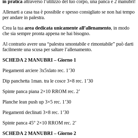
in pratica
attraverso l’utilizzo del tuo corpo, una panca e 2 manubri!
Allenarti a casa tua è possibile e spesso consigliato se non hai tempo
per andare in palestra.
Crea la tua
area dedicata unicamente all’allenamento
, in modo
che sia sempre pronta appena ne hai bisogno.
Al contrario avere una “palestra smontabile e rimontabile” può darti
facilmente una scusa per saltare l’allenamento.
SCHEDA 2 MANUBRI – Giorno 1
Piegamenti arciere 3x5xlato rec. 1’30
Dip panchetta 1man. tra le cosce 3×8 rec. 1’30
Spinte panca piana 2×10 RROM rec. 2’
Planche lean push up 3×5 rec. 1’30
Piegamenti declinati 3×8 rec. 1’30
Spinte panca 45° 2×10 RROM rec. 2’
SCHEDA 2 MANUBRI – Giorno 2