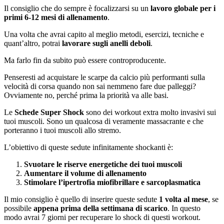
Il consiglio che do sempre è focalizzarsi su un
lavoro globale per i
primi 6-12 mesi di allenamento
.
Una volta che avrai capito al meglio metodi, esercizi, tecniche e
quant’altro, potrai
lavorare sugli
anelli deboli
.
Ma farlo fin da subito può essere controproducente.
Penseresti ad acquistare le scarpe da calcio più performanti sulla
velocità di corsa quando non sai nemmeno fare due palleggi?
Ovviamente no, perché prima la priorità va alle basi.
Le
Schede Super Shock
sono dei workout extra molto invasivi sui
tuoi muscoli. Sono un qualcosa di veramente massacrante e che
porteranno i tuoi muscoli allo stremo.
L’obiettivo di queste sedute infinitamente shockanti è:
Svuotare le riserve energetiche dei tuoi muscoli
Aumentare il volume di allenamento
Stimolare l’ipertrofia miofibrillare e sarcoplasmatica
Il mio consiglio è quello di inserire queste sedute
1 volta al mese
, se
possibile
appena prima della settimana di scarico
. In questo
modo avrai 7 giorni per recuperare lo shock di questi workout.