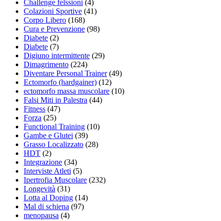
Challenge felssioni
(4)
Colazioni Sportive
(41)
Corpo Libero
(168)
Cura e Prevenzione
(98)
Diabete
(2)
Diabete
(7)
Digiuno intermittente
(29)
Dimagrimento
(224)
Diventare Personal Trainer
(49)
Ectomorfo (hardgainer)
(12)
ectomorfo massa muscolare
(10)
Falsi Miti in Palestra
(44)
Fitness
(47)
Forza
(25)
Functional Training
(10)
Gambe e Glutei
(39)
Grasso Localizzato
(28)
HDT
(2)
Integrazione
(34)
Interviste Atleti
(5)
Ipertrofia Muscolare
(232)
Longevità
(31)
Lotta al Doping
(14)
Mal di schiena
(97)
menopausa
(4)