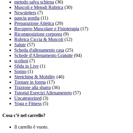
metodo salva schiena
(36)
Muscoli e Metodi Rubrica
(30)
Newsletters
(7)
pancia gonfia
(11)
Preparazione Atletica
(29)
Recupero Muscolare e Fisioterapia
(17)
Ricomposizione corporea
(9)
Rubrica Ciccia & Muscoli
(12)
Salute
(57)
Scheda d'allenamento casa
(25)
Schede d'Allenamento Gratuite
(94)
scoliosi
(7)
Sfida in Live
(1)
Sonno
(1)
Stretching & Mobility
(46)
Tornare in forma
(17)
Trazione alla sbarra
(36)
Tutorial Esercizi Allenameneto
(57)
Uncategorized
(3)
Yoga e Fitness
(5)
Cosa c’è nel carrello?
Il carrello è vuoto.