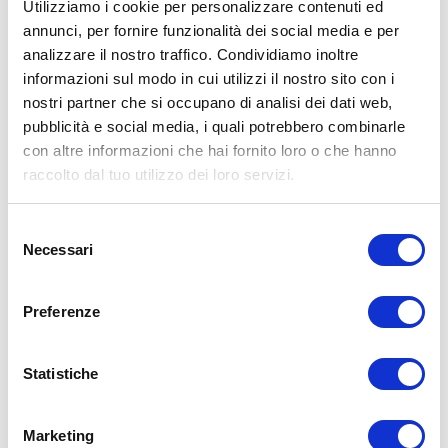
Utilizziamo i cookie per personalizzare contenuti ed
annunci, per fornire funzionalità dei social media e per
analizzare il nostro traffico. Condividiamo inoltre
ALLENATI CON ME!
informazioni sul modo in cui utilizzi il nostro sito con i
nostri partner che si occupano di analisi dei dati web,
pubblicità e social media, i quali potrebbero combinarle
con altre informazioni che hai fornito loro o che hanno
raccolto dal tuo utilizzo dei loro servizi.
Selezione
Necessari
del
consenso
Preferenze
Statistiche
LEGGI I MIEI ARTICOLI
15WORKOUT
(22)
Marketing