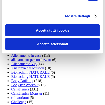
35workout
(10)
Addominali
(99)
addominali scolpiti
(39)
Alimentazione
(271)
Mostra dettagli
Allenamenti con elastici
(26)
Allenamenti in Diretta
(30)
Allenamento
(1.800)
Allenamento aerobico
(16)
Accetta tutti i cookie
Allenamento Braccia
(9)
Allenamento con il TRX
(36)
Allenamento Donne
(75)
Accetta selezionati
Allenamento funzionale
(6)
Allenamento ibrido
(9)
Allenamento in casa
(113)
allenamento personalizzato
(6)
Allenamento Vip
(14)
Anatomia dei Muscoli
(10)
Biohaching NATURALE
(6)
Biohacking NATURALE
(5)
Body Building
(218)
Bodystar Workout
(13)
Calisthenics
(331)
Calisthenics Monster
(11)
caliworkout
(5)
Challenge
(15)