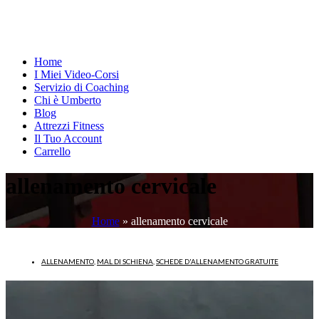
Home
I Miei Video-Corsi
Servizio di Coaching
Chi è Umberto
Blog
Attrezzi Fitness
Il Tuo Account
Carrello
allenamento cervicale
Home
»
allenamento cervicale
ALLENAMENTO
,
MAL DI SCHIENA
,
SCHEDE D'ALLENAMENTO GRATUITE