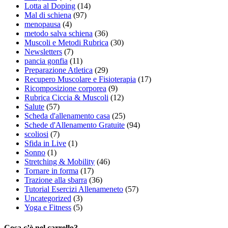
Lotta al Doping
(14)
Mal di schiena
(97)
menopausa
(4)
metodo salva schiena
(36)
Muscoli e Metodi Rubrica
(30)
Newsletters
(7)
pancia gonfia
(11)
Preparazione Atletica
(29)
Recupero Muscolare e Fisioterapia
(17)
Ricomposizione corporea
(9)
Rubrica Ciccia & Muscoli
(12)
Salute
(57)
Scheda d'allenamento casa
(25)
Schede d'Allenamento Gratuite
(94)
scoliosi
(7)
Sfida in Live
(1)
Sonno
(1)
Stretching & Mobility
(46)
Tornare in forma
(17)
Trazione alla sbarra
(36)
Tutorial Esercizi Allenameneto
(57)
Uncategorized
(3)
Yoga e Fitness
(5)
Cosa c’è nel carrello?