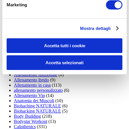
LEGGI I MIEI ARTICOLI
Marketing
15WORKOUT
(22)
35workout
(10)
Addominali
(99)
addominali scolpiti
(39)
Mostra dettagli
Alimentazione
(271)
Allenamenti con elastici
(26)
Allenamenti in Diretta
(30)
Accetta tutti i cookie
Allenamento
(1.800)
Allenamento aerobico
(16)
Allenamento Braccia
(9)
Accetta selezionati
Allenamento con il TRX
(36)
Allenamento Donne
(75)
Allenamento funzionale
(6)
Allenamento ibrido
(9)
Allenamento in casa
(113)
allenamento personalizzato
(6)
Allenamento Vip
(14)
Anatomia dei Muscoli
(10)
Biohaching NATURALE
(6)
Biohacking NATURALE
(5)
Body Building
(218)
Bodystar Workout
(13)
Calisthenics
(331)