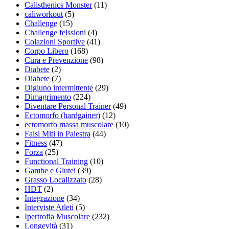
Calisthenics Monster
(11)
caliworkout
(5)
Challenge
(15)
Challenge felssioni
(4)
Colazioni Sportive
(41)
Corpo Libero
(168)
Cura e Prevenzione
(98)
Diabete
(2)
Diabete
(7)
Digiuno intermittente
(29)
Dimagrimento
(224)
Diventare Personal Trainer
(49)
Ectomorfo (hardgainer)
(12)
ectomorfo massa muscolare
(10)
Falsi Miti in Palestra
(44)
Fitness
(47)
Forza
(25)
Functional Training
(10)
Gambe e Glutei
(39)
Grasso Localizzato
(28)
HDT
(2)
Integrazione
(34)
Interviste Atleti
(5)
Ipertrofia Muscolare
(232)
Longevità
(31)