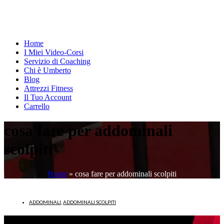
Home
I Miei Video-Corsi
Servizio di Coaching
Chi è Umberto
Blog
Attrezzi Fitness
Il Tuo Account
Carrello
cosa fare per addominali
scolpiti
Home
»
cosa fare per addominali scolpiti
ADDOMINALI
,
ADDOMINALI SCOLPITI