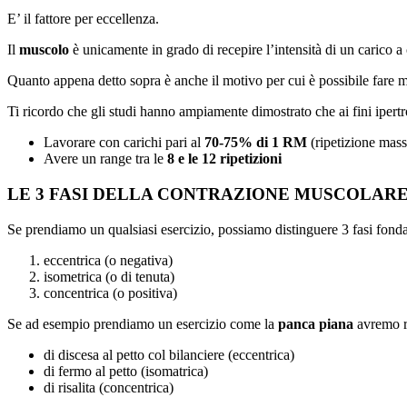
E’ il fattore per eccellenza.
Il
muscolo
è unicamente in grado di recepire l’intensità di un carico a c
Quanto appena detto sopra è anche il motivo per cui è possibile fare m
Ti ricordo che gli studi hanno ampiamente dimostrato che ai fini ipertr
Lavorare con carichi pari al
70-75% di 1 RM
(ripetizione mas
Avere un range tra le
8 e le 12 ripetizioni
LE 3 FASI DELLA CONTRAZIONE MUSCOLAR
Se prendiamo un qualsiasi esercizio, possiamo distinguere 3 fasi fond
eccentrica (o negativa)
isometrica (o di tenuta)
concentrica (o positiva)
Se ad esempio prendiamo un esercizio come la
panca piana
avremo ri
di discesa al petto col bilanciere (eccentrica)
di fermo al petto (isomatrica)
di risalita (concentrica)