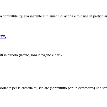
 contrattile (quella inerente ai filamenti di actina e miosina in particola
:
TE”.
iti
in circolo (lattato, ioni idrogeno e altri).
mportante per la crescita muscolare (soprattutto per un ectomorfo) una str