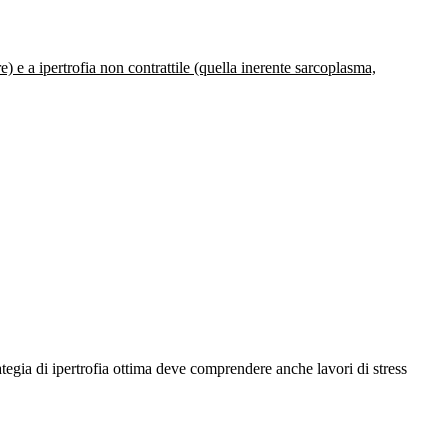
re) e a ipertrofia non contrattile (quella inerente sarcoplasma,
ategia di ipertrofia ottima deve comprendere anche lavori di stress