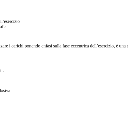
ll’esercizio
ofia
are i carichi ponendo enfasi sulla fase eccentrica dell’esercizio, è una s
ti:
losiva