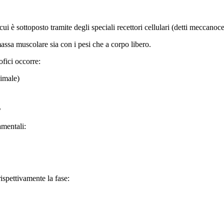
ui è sottoposto tramite degli speciali recettori cellulari (detti meccanocet
assa muscolare sia con i pesi che a corpo libero.
ofici occorre:
simale)
E
amentali:
spettivamente la fase: