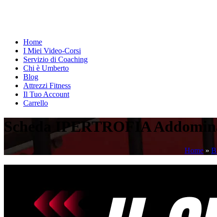
Home
I Miei Video-Corsi
Servizio di Coaching
Chi è Umberto
Blog
Attrezzi Fitness
Il Tuo Account
Carrello
Scheda IPERTROFIA Addominal
Home
»
B