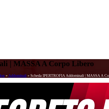
i | MASSA A Corpo Libero
log
»
Addominali
»
Scheda IPERTROFIA Addominali | MASSA A Cor