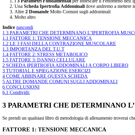
I
3 Parametri Fondamentali
per Innescare il Fenomeno dell’Ipe
Una
Scheda
Ipertrofia Addominali
dove andremo a mettere i
Altre
2 Domande
Molto Comuni sugli addominali
Molto altro
Indice
nascondi
1
3 PARAMETRI CHE DETERMINANO L’IPERTROFIA MUS
1.1
FATTORE 1: TENSIONE MECCANICA
1.2
LE 3 FASI DELLA CONTRAZIONE MUSCOLARE
1.3
IMPORTANZA DEL T.U.T
1.4
FATTORE 2: STRESS METABOLICO
1.5
FATTORE 3: DANNO CELLULARE
2
SCHEDA IPERTROFIA ADDOMINALI A CORPO LIBERO
3
TUTORIAL E SPIEGAZIONE ESERCIZI
4
COME ABBINARE QUESTA SCHEDA
5
ALTRE DOMANDE COMUNI SUGLI ADDOMINALI
6
CONCLUSIONI
6.1
Condividi:
3 PARAMETRI CHE DETERMINANO L
Se prendi un qualsiasi libro di metodologia di allenamento troverai che
FATTORE 1: TENSIONE MECCANICA