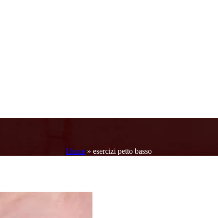
Home
»
esercizi petto basso