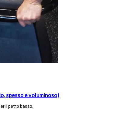
io, spesso e voluminoso)
er il petto basso.