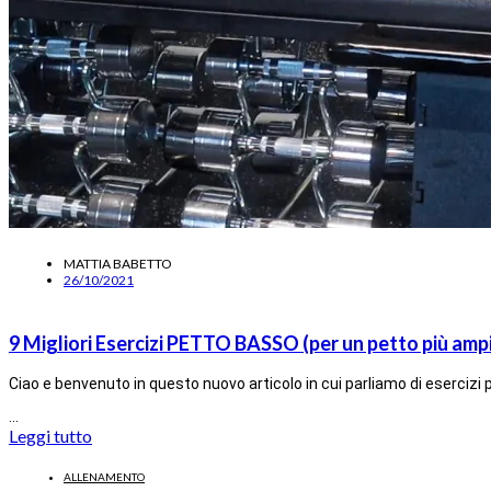
MATTIA BABETTO
26/10/2021
9 Migliori Esercizi PETTO BASSO (per un petto più amp
Ciao e benvenuto in questo nuovo articolo in cui parliamo di esercizi p
…
Leggi tutto
ALLENAMENTO