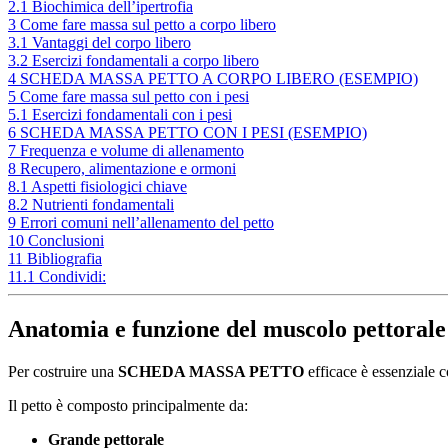
2.1
Biochimica dell’ipertrofia
3
Come fare massa sul petto a corpo libero
3.1
Vantaggi del corpo libero
3.2
Esercizi fondamentali a corpo libero
4
SCHEDA MASSA PETTO A CORPO LIBERO (ESEMPIO)
5
Come fare massa sul petto con i pesi
5.1
Esercizi fondamentali con i pesi
6
SCHEDA MASSA PETTO CON I PESI (ESEMPIO)
7
Frequenza e volume di allenamento
8
Recupero, alimentazione e ormoni
8.1
Aspetti fisiologici chiave
8.2
Nutrienti fondamentali
9
Errori comuni nell’allenamento del petto
10
Conclusioni
11
Bibliografia
11.1
Condividi:
Anatomia e funzione del muscolo pettorale
Per costruire una
SCHEDA MASSA PETTO
efficace è essenziale 
Il petto è composto principalmente da:
Grande pettorale