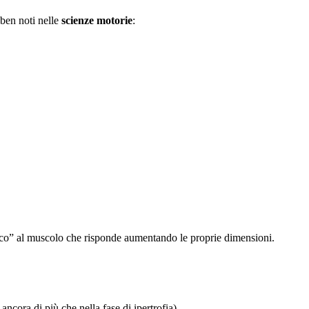
 ben noti nelle
scienze motorie
:
mico” al muscolo che risponde aumentando le proprie dimensioni.
ncora di più che nella fase di ipertrofia).