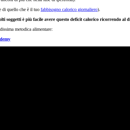
di quello che è il tuo
fabbisogno calorico giornaliero
).
lti soggetti è più facile avere questo deficit calorico ricorrendo al d
ndissima metodica alimentare:
ademy