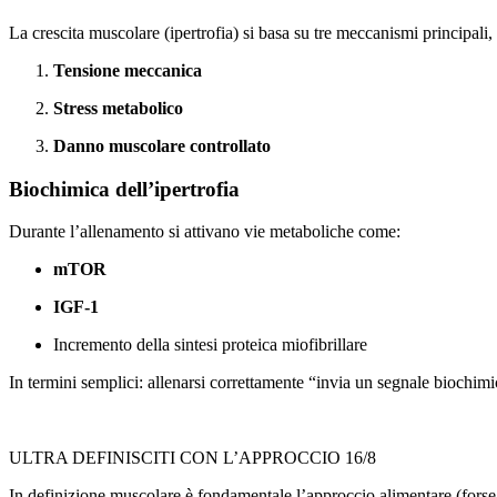
La crescita muscolare (ipertrofia) si basa su tre meccanismi principali,
Tensione meccanica
Stress metabolico
Danno muscolare controllato
Biochimica dell’ipertrofia
Durante l’allenamento si attivano vie metaboliche come:
mTOR
IGF-1
Incremento della sintesi proteica miofibrillare
In termini semplici: allenarsi correttamente “invia un segnale biochi
ULTRA DEFINISCITI CON L’APPROCCIO 16/8
In definizione muscolare è fondamentale l’approccio alimentare (forse a