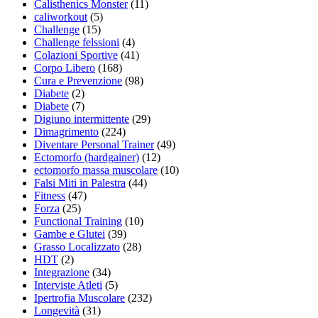
Calisthenics Monster
(11)
caliworkout
(5)
Challenge
(15)
Challenge felssioni
(4)
Colazioni Sportive
(41)
Corpo Libero
(168)
Cura e Prevenzione
(98)
Diabete
(2)
Diabete
(7)
Digiuno intermittente
(29)
Dimagrimento
(224)
Diventare Personal Trainer
(49)
Ectomorfo (hardgainer)
(12)
ectomorfo massa muscolare
(10)
Falsi Miti in Palestra
(44)
Fitness
(47)
Forza
(25)
Functional Training
(10)
Gambe e Glutei
(39)
Grasso Localizzato
(28)
HDT
(2)
Integrazione
(34)
Interviste Atleti
(5)
Ipertrofia Muscolare
(232)
Longevità
(31)