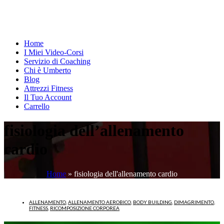
Home
I Miei Video-Corsi
Servizio di Coaching
Chi è Umberto
Blog
Attrezzi Fitness
Il Tuo Account
Carrello
fisiologia dell’allenamento
cardio
Home
»
fisiologia dell'allenamento cardio
ALLENAMENTO
,
ALLENAMENTO AEROBICO
,
BODY BUILDING
,
DIMAGRIMENTO
,
FITNESS
,
RICOMPOSIZIONE CORPOREA