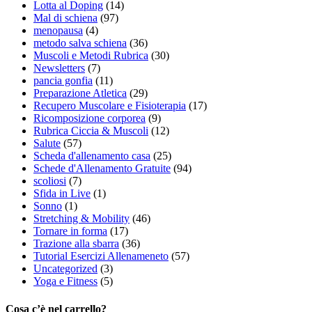
Lotta al Doping
(14)
Mal di schiena
(97)
menopausa
(4)
metodo salva schiena
(36)
Muscoli e Metodi Rubrica
(30)
Newsletters
(7)
pancia gonfia
(11)
Preparazione Atletica
(29)
Recupero Muscolare e Fisioterapia
(17)
Ricomposizione corporea
(9)
Rubrica Ciccia & Muscoli
(12)
Salute
(57)
Scheda d'allenamento casa
(25)
Schede d'Allenamento Gratuite
(94)
scoliosi
(7)
Sfida in Live
(1)
Sonno
(1)
Stretching & Mobility
(46)
Tornare in forma
(17)
Trazione alla sbarra
(36)
Tutorial Esercizi Allenameneto
(57)
Uncategorized
(3)
Yoga e Fitness
(5)
Cosa c’è nel carrello?