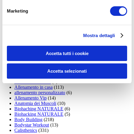
LEGGI I MIEI ARTICOLI
Marketing
15WORKOUT
(22)
35workout
(10)
Addominali
(99)
addominali scolpiti
(39)
Alimentazione
(271)
Mostra dettagli
Allenamenti con elastici
(26)
Allenamenti in Diretta
(30)
Allenamento
(1.800)
Accetta tutti i cookie
Allenamento aerobico
(16)
Allenamento Braccia
(9)
Allenamento con il TRX
(36)
Accetta selezionati
Allenamento Donne
(75)
Allenamento funzionale
(6)
Allenamento ibrido
(9)
Allenamento in casa
(113)
allenamento personalizzato
(6)
Allenamento Vip
(14)
Anatomia dei Muscoli
(10)
Biohaching NATURALE
(6)
Biohacking NATURALE
(5)
Body Building
(218)
Bodystar Workout
(13)
Calisthenics
(331)