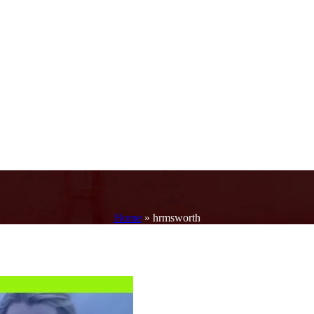
Home
»
hrmsworth