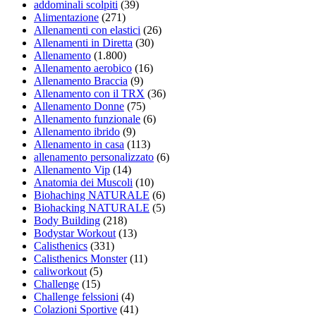
addominali scolpiti
(39)
Alimentazione
(271)
Allenamenti con elastici
(26)
Allenamenti in Diretta
(30)
Allenamento
(1.800)
Allenamento aerobico
(16)
Allenamento Braccia
(9)
Allenamento con il TRX
(36)
Allenamento Donne
(75)
Allenamento funzionale
(6)
Allenamento ibrido
(9)
Allenamento in casa
(113)
allenamento personalizzato
(6)
Allenamento Vip
(14)
Anatomia dei Muscoli
(10)
Biohaching NATURALE
(6)
Biohacking NATURALE
(5)
Body Building
(218)
Bodystar Workout
(13)
Calisthenics
(331)
Calisthenics Monster
(11)
caliworkout
(5)
Challenge
(15)
Challenge felssioni
(4)
Colazioni Sportive
(41)