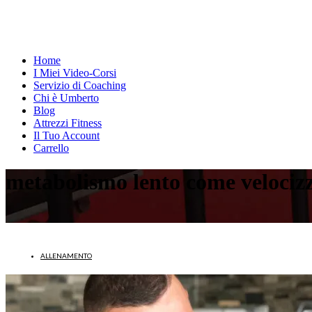
Home
I Miei Video-Corsi
Servizio di Coaching
Chi è Umberto
Blog
Attrezzi Fitness
Il Tuo Account
Carrello
metabolismo lento come velociz
ALLENAMENTO