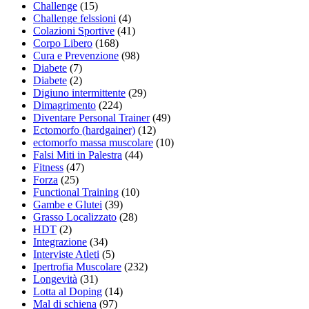
Challenge
(15)
Challenge felssioni
(4)
Colazioni Sportive
(41)
Corpo Libero
(168)
Cura e Prevenzione
(98)
Diabete
(7)
Diabete
(2)
Digiuno intermittente
(29)
Dimagrimento
(224)
Diventare Personal Trainer
(49)
Ectomorfo (hardgainer)
(12)
ectomorfo massa muscolare
(10)
Falsi Miti in Palestra
(44)
Fitness
(47)
Forza
(25)
Functional Training
(10)
Gambe e Glutei
(39)
Grasso Localizzato
(28)
HDT
(2)
Integrazione
(34)
Interviste Atleti
(5)
Ipertrofia Muscolare
(232)
Longevità
(31)
Lotta al Doping
(14)
Mal di schiena
(97)