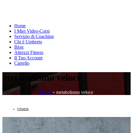
Home
I Miei Video-Corsi
Servizio di Coaching
Chi è Umberto
Blog
Attrezzi Fitness
Il Tuo Account
Carrello
metabolismo veloce
Home
»
metabolismo veloce
FITNESS