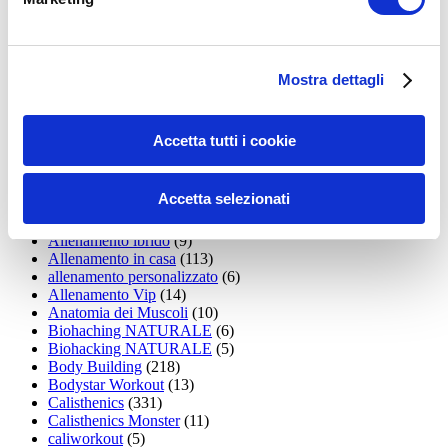
15WORKOUT
(22)
35workout
(10)
Addominali
(99)
addominali scolpiti
(39)
Alimentazione
(271)
Mostra dettagli
Allenamenti con elastici
(26)
Allenamenti in Diretta
(30)
Allenamento
(1.800)
Accetta tutti i cookie
Allenamento aerobico
(16)
Allenamento Braccia
(9)
Allenamento con il TRX
(36)
Accetta selezionati
Allenamento Donne
(75)
Allenamento funzionale
(6)
Allenamento ibrido
(9)
Allenamento in casa
(113)
allenamento personalizzato
(6)
Allenamento Vip
(14)
Anatomia dei Muscoli
(10)
Biohaching NATURALE
(6)
Biohacking NATURALE
(5)
Body Building
(218)
Bodystar Workout
(13)
Calisthenics
(331)
Calisthenics Monster
(11)
caliworkout
(5)