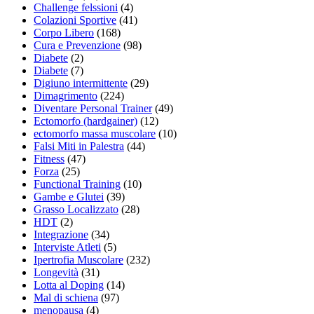
Challenge felssioni
(4)
Colazioni Sportive
(41)
Corpo Libero
(168)
Cura e Prevenzione
(98)
Diabete
(2)
Diabete
(7)
Digiuno intermittente
(29)
Dimagrimento
(224)
Diventare Personal Trainer
(49)
Ectomorfo (hardgainer)
(12)
ectomorfo massa muscolare
(10)
Falsi Miti in Palestra
(44)
Fitness
(47)
Forza
(25)
Functional Training
(10)
Gambe e Glutei
(39)
Grasso Localizzato
(28)
HDT
(2)
Integrazione
(34)
Interviste Atleti
(5)
Ipertrofia Muscolare
(232)
Longevità
(31)
Lotta al Doping
(14)
Mal di schiena
(97)
menopausa
(4)