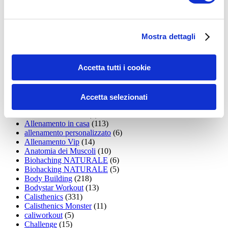
35workout
(10)
Addominali
(99)
addominali scolpiti
(39)
Alimentazione
(271)
Mostra dettagli
Allenamenti con elastici
(26)
Allenamenti in Diretta
(30)
Allenamento
(1.800)
Accetta tutti i cookie
Allenamento aerobico
(16)
Allenamento Braccia
(9)
Allenamento con il TRX
(36)
Allenamento Donne
(75)
Accetta selezionati
Allenamento funzionale
(6)
Allenamento ibrido
(9)
Allenamento in casa
(113)
allenamento personalizzato
(6)
Allenamento Vip
(14)
Anatomia dei Muscoli
(10)
Biohaching NATURALE
(6)
Biohacking NATURALE
(5)
Body Building
(218)
Bodystar Workout
(13)
Calisthenics
(331)
Calisthenics Monster
(11)
caliworkout
(5)
Challenge
(15)