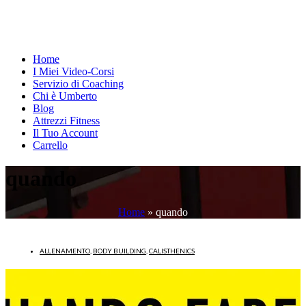
Home
I Miei Video-Corsi
Servizio di Coaching
Chi è Umberto
Blog
Attrezzi Fitness
Il Tuo Account
Carrello
quando
Home
»
quando
ALLENAMENTO
,
BODY BUILDING
,
CALISTHENICS