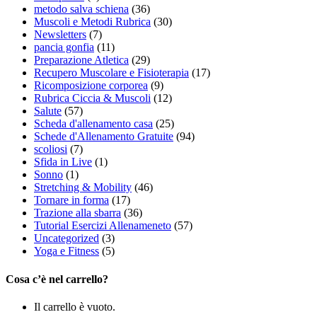
metodo salva schiena
(36)
Muscoli e Metodi Rubrica
(30)
Newsletters
(7)
pancia gonfia
(11)
Preparazione Atletica
(29)
Recupero Muscolare e Fisioterapia
(17)
Ricomposizione corporea
(9)
Rubrica Ciccia & Muscoli
(12)
Salute
(57)
Scheda d'allenamento casa
(25)
Schede d'Allenamento Gratuite
(94)
scoliosi
(7)
Sfida in Live
(1)
Sonno
(1)
Stretching & Mobility
(46)
Tornare in forma
(17)
Trazione alla sbarra
(36)
Tutorial Esercizi Allenameneto
(57)
Uncategorized
(3)
Yoga e Fitness
(5)
Cosa c’è nel carrello?
Il carrello è vuoto.