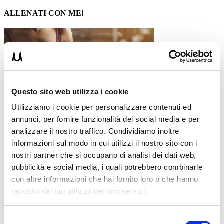
ALLENATI CON ME!
Questo sito web utilizza i cookie
Utilizziamo i cookie per personalizzare contenuti ed
annunci, per fornire funzionalità dei social media e per
analizzare il nostro traffico. Condividiamo inoltre
informazioni sul modo in cui utilizzi il nostro sito con i
nostri partner che si occupano di analisi dei dati web,
pubblicità e social media, i quali potrebbero combinarle
con altre informazioni che hai fornito loro o che hanno
LEGGI I MIEI ARTICOLI
raccolto dal tuo utilizzo dei loro servizi.
15WORKOUT
(22)
35workout
(10)
Addominali
(99)
Selezione