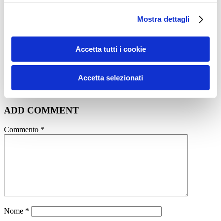
medico di fiducia prima di intraprendere qualsiasi forma di attività
fisica o regime alimentare.
Mostra dettagli
Condividi:
X
Accetta tutti i cookie
Facebook
Accetta selezionati
Diventare Personal Trainer
costi
personal trainer
prezzi
ADD COMMENT
Commento
*
Nome
*