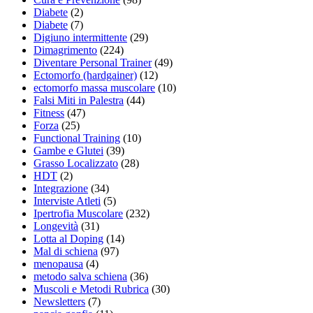
Diabete
(2)
Diabete
(7)
Digiuno intermittente
(29)
Dimagrimento
(224)
Diventare Personal Trainer
(49)
Ectomorfo (hardgainer)
(12)
ectomorfo massa muscolare
(10)
Falsi Miti in Palestra
(44)
Fitness
(47)
Forza
(25)
Functional Training
(10)
Gambe e Glutei
(39)
Grasso Localizzato
(28)
HDT
(2)
Integrazione
(34)
Interviste Atleti
(5)
Ipertrofia Muscolare
(232)
Longevità
(31)
Lotta al Doping
(14)
Mal di schiena
(97)
menopausa
(4)
metodo salva schiena
(36)
Muscoli e Metodi Rubrica
(30)
Newsletters
(7)