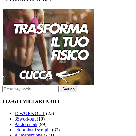
LEGGI I MIEI ARTICOLI
15WORKOUT
(22)
35workout
(10)
Addominali
(99)
addominali scolpiti
(39)
Alimentazione
(271)