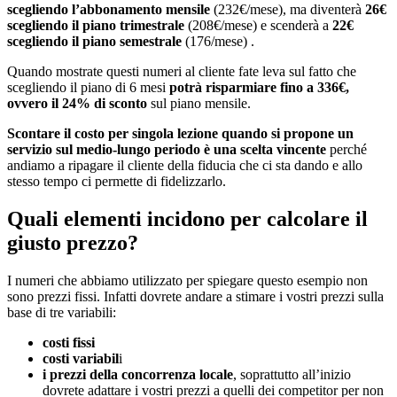
scegliendo l’abbonamento mensile
(232€/mese), ma diventerà
26€
scegliendo il piano trimestrale
(208€/mese) e scenderà a
22€
scegliendo il piano semestrale
(176/mese) .
Quando mostrate questi numeri al cliente fate leva sul fatto che
scegliendo il piano di 6 mesi
potrà risparmiare fino a 336€,
ovvero il 24% di sconto
sul piano mensile.
Scontare il costo per singola lezione quando si propone un
servizio sul medio-lungo periodo è una scelta vincente
perché
andiamo a ripagare il cliente della fiducia che ci sta dando e allo
stesso tempo ci permette di fidelizzarlo.
Quali elementi incidono per calcolare il
giusto prezzo?
I numeri che abbiamo utilizzato per spiegare questo esempio non
sono prezzi fissi. Infatti dovrete andare a stimare i vostri prezzi sulla
base di tre variabili:
costi fissi
costi variabil
i
i prezzi della concorrenza locale
, soprattutto all’inizio
dovrete adattare i vostri prezzi a quelli dei competitor per non