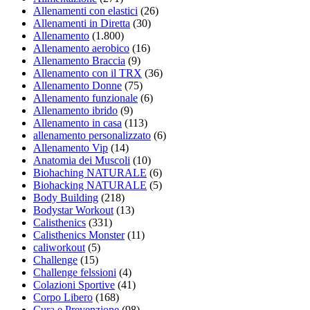
Allenamenti con elastici
(26)
Allenamenti in Diretta
(30)
Allenamento
(1.800)
Allenamento aerobico
(16)
Allenamento Braccia
(9)
Allenamento con il TRX
(36)
Allenamento Donne
(75)
Allenamento funzionale
(6)
Allenamento ibrido
(9)
Allenamento in casa
(113)
allenamento personalizzato
(6)
Allenamento Vip
(14)
Anatomia dei Muscoli
(10)
Biohaching NATURALE
(6)
Biohacking NATURALE
(5)
Body Building
(218)
Bodystar Workout
(13)
Calisthenics
(331)
Calisthenics Monster
(11)
caliworkout
(5)
Challenge
(15)
Challenge felssioni
(4)
Colazioni Sportive
(41)
Corpo Libero
(168)
Cura e Prevenzione
(98)