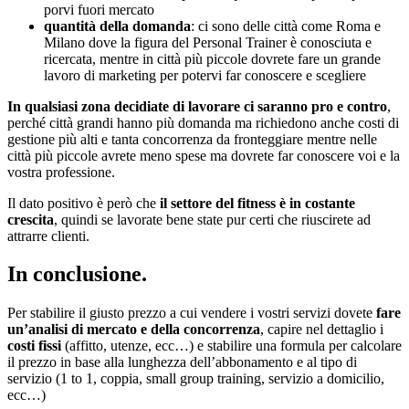
porvi fuori mercato
quantità della domanda
: ci sono delle città come Roma e
Milano dove la figura del Personal Trainer è conosciuta e
ricercata, mentre in città più piccole dovrete fare un grande
lavoro di marketing per potervi far conoscere e scegliere
In qualsiasi zona decidiate di lavorare ci saranno pro e contro
,
perché città grandi hanno più domanda ma richiedono anche costi di
gestione più alti e tanta concorrenza da fronteggiare mentre nelle
città più piccole avrete meno spese ma dovrete far conoscere voi e la
vostra professione.
Il dato positivo è però che
il settore del fitness è in costante
crescita
, quindi se lavorate bene state pur certi che riuscirete ad
attrarre clienti.
In conclusione.
Per stabilire il giusto prezzo a cui vendere i vostri servizi dovete
fare
un’analisi di mercato e della concorrenza
, capire nel dettaglio i
costi fissi
(affitto, utenze, ecc…) e stabilire una formula per calcolare
il prezzo in base alla lunghezza dell’abbonamento e al tipo di
servizio (1 to 1, coppia, small group training, servizio a domicilio,
ecc…)