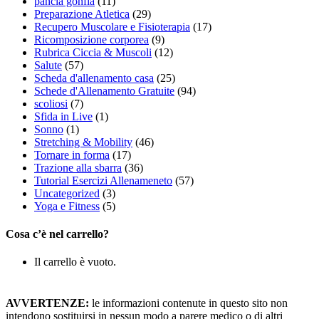
pancia gonfia
(11)
Preparazione Atletica
(29)
Recupero Muscolare e Fisioterapia
(17)
Ricomposizione corporea
(9)
Rubrica Ciccia & Muscoli
(12)
Salute
(57)
Scheda d'allenamento casa
(25)
Schede d'Allenamento Gratuite
(94)
scoliosi
(7)
Sfida in Live
(1)
Sonno
(1)
Stretching & Mobility
(46)
Tornare in forma
(17)
Trazione alla sbarra
(36)
Tutorial Esercizi Allenameneto
(57)
Uncategorized
(3)
Yoga e Fitness
(5)
Cosa c’è nel carrello?
Il carrello è vuoto.
AVVERTENZE:
le informazioni contenute in questo sito non
intendono sostituirsi in nessun modo a parere medico o di altri