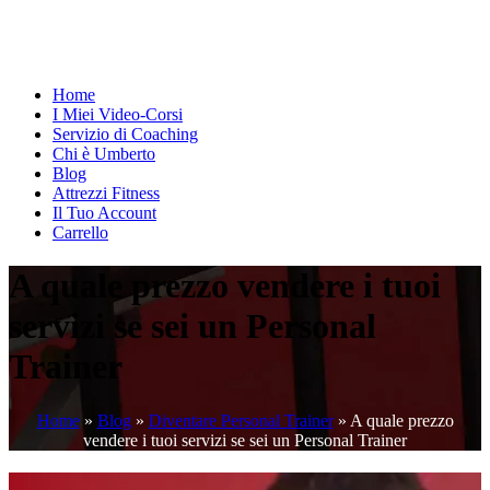
Home
I Miei Video-Corsi
Servizio di Coaching
Chi è Umberto
Blog
Attrezzi Fitness
Il Tuo Account
Carrello
A quale prezzo vendere i tuoi
servizi se sei un Personal
Trainer
Home
»
Blog
»
Diventare Personal Trainer
»
A quale prezzo
vendere i tuoi servizi se sei un Personal Trainer