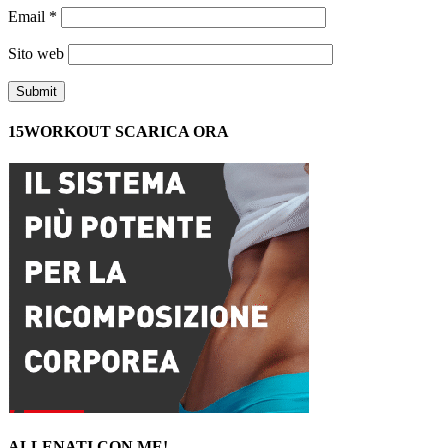
Email
*
Sito web
15WORKOUT SCARICA ORA
ALLENATI CON ME!