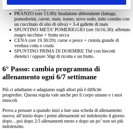
SPUNTINO META’ MATTINA (ore 10.30): 1 frutto di
stagione + 1 pugnetto di frutta secca
PRANZO (ore 13.00): Insalatone abbondante (lattuga,
pomodorini, carote, mais, tonno, uovo sodo, tutto condito con
un cucchiaio di olio di oliva) + 3-4 gallette di mais
SPUNTINO META’ POMERIGGIO (ore 16/16.30): affettato
magro tacchino + frutta secca
CENA (ore 19.30/20): carne o pesce + ciotola grande di
verdura cotta o cruda
SPUNTINO PRIMA DI DORMIRE Thè con biscotti
dietetici / oppure 50gr di ricotta e un frutto.
6° Passo: cambia programma di
allenamento ogni 6/7 settimane
Più ci adattiamo e adagiamo sugli allori più è difficile
progredire. Questa regola vale anche per il corpo umano e i suoi
muscoli.
Prova a pensare a quando inizi a fare una scheda di allenamento
nuova; all’inizio dopo i primi allenamenti sei indolenzito il giorno
dopo…poi dopo 2/3 allenamenti meno e dopo un po’ non sei più
indolenzito.