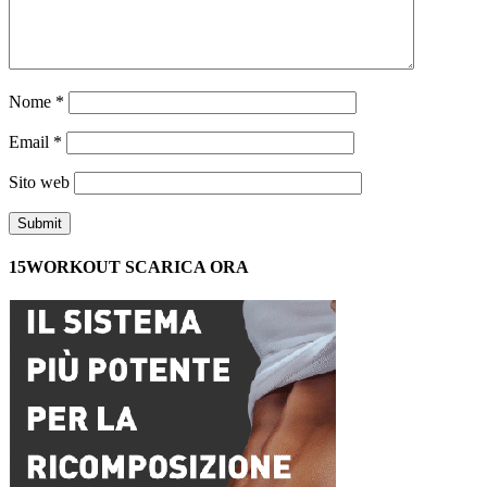
Nome
*
Email
*
Sito web
15WORKOUT SCARICA ORA