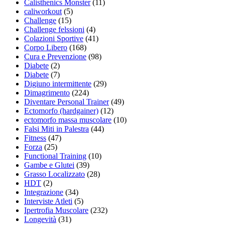
Calisthenics Monster
(11)
caliworkout
(5)
Challenge
(15)
Challenge felssioni
(4)
Colazioni Sportive
(41)
Corpo Libero
(168)
Cura e Prevenzione
(98)
Diabete
(2)
Diabete
(7)
Digiuno intermittente
(29)
Dimagrimento
(224)
Diventare Personal Trainer
(49)
Ectomorfo (hardgainer)
(12)
ectomorfo massa muscolare
(10)
Falsi Miti in Palestra
(44)
Fitness
(47)
Forza
(25)
Functional Training
(10)
Gambe e Glutei
(39)
Grasso Localizzato
(28)
HDT
(2)
Integrazione
(34)
Interviste Atleti
(5)
Ipertrofia Muscolare
(232)
Longevità
(31)