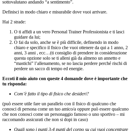
sottovalutano andando “a sentimento”.
Definisci in modo chiaro e misurabile dove vuoi arrivare.
Hai 2 strade:
O ti affidi a un vero Personal Trainer Professionista e ti lasci
guidare da lui;
O fai da solo, anche se è più difficile, definendo in modo
chiaro e specifico il fisico che vuoi ottenere da qui a 1 anno, 2
anni, 3 anni , ecc…(ti consiglio di prendere in considerazione
questa opzione solo se ti alleni già da almeno un annetto e
“mastichi” l’allenamento, se no lascia perdere perché rischi di
perdere un sacco di tempo ed energie.
Eccoti il mio aiuto con queste 4 domande dove è importante che
tu risponda:
Com’è fatto il tipo di fisico che desideri?
(può essere utile fare un parallelo con il fisico di qualcuno che
conosci di persona come un tuo amico/a oppure può essere qualcuno
che non conosci come un personaggio famoso o uno sportivo – mi
raccomando assicurati che non si dopi in caso)
Quali sono i punti 3-4 punti del corpo su cui vuoi concentrare