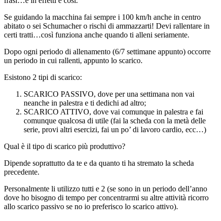
frasi…e in effetti è così.
Se guidando la macchina fai sempre i 100 km/h anche in centro
abitato o sei Schumacher o rischi di ammazzarti! Devi rallentare in
certi tratti…così funziona anche quando ti alleni seriamente.
Dopo ogni periodo di allenamento (6/7 settimane appunto) occorre
un periodo in cui rallenti, appunto lo scarico.
Esistono 2 tipi di scarico:
SCARICO PASSIVO, dove per una settimana non vai
neanche in palestra e ti dedichi ad altro;
SCARICO ATTIVO, dove vai comunque in palestra e fai
comunque qualcosa di utile (fai la scheda con la metà delle
serie, provi altri esercizi, fai un po’ di lavoro cardio, ecc…)
Qual è il tipo di scarico più produttivo?
Dipende soprattutto da te e da quanto ti ha stremato la scheda
precedente.
Personalmente li utilizzo tutti e 2 (se sono in un periodo dell’anno
dove ho bisogno di tempo per concentrarmi su altre attività ricorro
allo scarico passivo se no io preferisco lo scarico attivo).