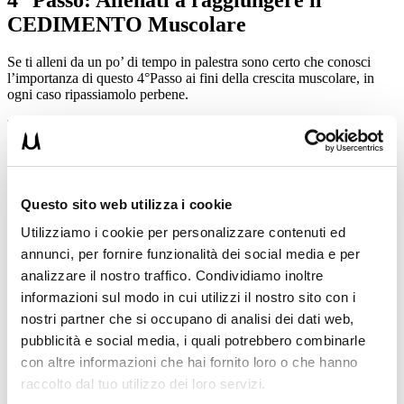
CEDIMENTO Muscolare
Se ti alleni da un po’ di tempo in palestra sono certo che conosci
l’importanza di questo 4°Passo ai fini della crescita muscolare, in
ogni caso ripassiamolo perbene.
Ti spiego subito cosa intendo per CEDIMENTO MUSCOLARE
con un esempio invece di dilungarmi in lunghi e arzigogolati
tecnicismi. Se stai facendo le classiche distensioni su panca, e devi
fare 3 serie da 10 secondi ciascuna, questo esercizio servirà a poco o
nulla per te se ogni serie riesci a farla bevendoti un caffè.
Questo sito web utilizza i cookie
In ogni serie devi fare fatica, dalla prima all’ultima (se il lavoro è
Utilizziamo i cookie per personalizzare contenuti ed
fatto bene ovviamente farai molta più fatica nella 3° serie).
annunci, per fornire funzionalità dei social media e per
Raggiungere il cedimento muscolare non è facile se non sei
analizzare il nostro traffico. Condividiamo inoltre
allenato. E’ soprattutto una questione mentale. Significa continuare a
informazioni sul modo in cui utilizzi il nostro sito con i
spingere anche quando i muscoli bruciano e vorresti mollare. Più ti
alleni a farlo più ti verrà facile!
nostri partner che si occupano di analisi dei dati web,
pubblicità e social media, i quali potrebbero combinarle
5° Passo: Fai ogni giorno 5/6 pasti
con altre informazioni che hai fornito loro o che hanno
raccolto dal tuo utilizzo dei loro servizi.
Questo è tanto efficace quanto sottovalutato, e quindi trascurato