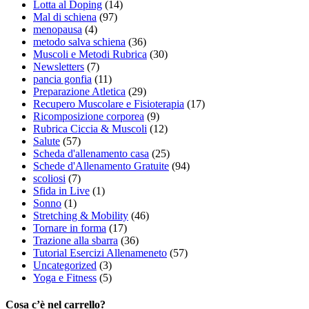
Lotta al Doping
(14)
Mal di schiena
(97)
menopausa
(4)
metodo salva schiena
(36)
Muscoli e Metodi Rubrica
(30)
Newsletters
(7)
pancia gonfia
(11)
Preparazione Atletica
(29)
Recupero Muscolare e Fisioterapia
(17)
Ricomposizione corporea
(9)
Rubrica Ciccia & Muscoli
(12)
Salute
(57)
Scheda d'allenamento casa
(25)
Schede d'Allenamento Gratuite
(94)
scoliosi
(7)
Sfida in Live
(1)
Sonno
(1)
Stretching & Mobility
(46)
Tornare in forma
(17)
Trazione alla sbarra
(36)
Tutorial Esercizi Allenameneto
(57)
Uncategorized
(3)
Yoga e Fitness
(5)
Cosa c’è nel carrello?