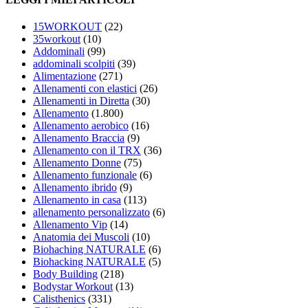
15WORKOUT
(22)
35workout
(10)
Addominali
(99)
addominali scolpiti
(39)
Alimentazione
(271)
Allenamenti con elastici
(26)
Allenamenti in Diretta
(30)
Allenamento
(1.800)
Allenamento aerobico
(16)
Allenamento Braccia
(9)
Allenamento con il TRX
(36)
Allenamento Donne
(75)
Allenamento funzionale
(6)
Allenamento ibrido
(9)
Allenamento in casa
(113)
allenamento personalizzato
(6)
Allenamento Vip
(14)
Anatomia dei Muscoli
(10)
Biohaching NATURALE
(6)
Biohacking NATURALE
(5)
Body Building
(218)
Bodystar Workout
(13)
Calisthenics
(331)