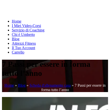
Home
I Miei Video-Corsi
Servizio di Coaching
Chi è Umberto
Blog
Attrezzi Fitness
Il Tuo Account
Carrello
7 Passi per essere in forma
tutto l’anno
Home
»
Blog
»
Scheda d'allenamento casa
»
7 Passi per essere in
forma tutto l’anno