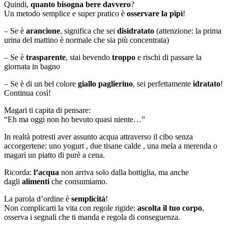
Quindi,
quanto bisogna bere davvero
?
Un metodo semplice e super pratico è
osservare la pipì
!
– Se è
arancione
, significa che sei
disidratato
(attenzione: la prima
urina del mattino è normale che sia più concentrata)
– Se è
trasparente
, stai bevendo
troppo
e rischi di passare la
giornata in bagno
– Se è di un bel colore
giallo paglierino
, sei perfettamente
idratato
!
Continua così!
Magari ti capita di pensare:
“Eh ma oggi non ho bevuto quasi niente…”
In realtà potresti aver assunto acqua attraverso il cibo senza
accorgertene: uno yogurt , due tisane calde , una mela a merenda o
magari un piatto di purè a cena.
Ricorda:
l’acqua
non arriva solo dalla bottiglia, ma anche
dagli
alimenti
che consumiamo.
La parola d’ordine è
semplicità
!
Non complicarti la vita con regole rigide:
ascolta il tuo corpo
,
osserva i segnali che ti manda e regola di conseguenza.