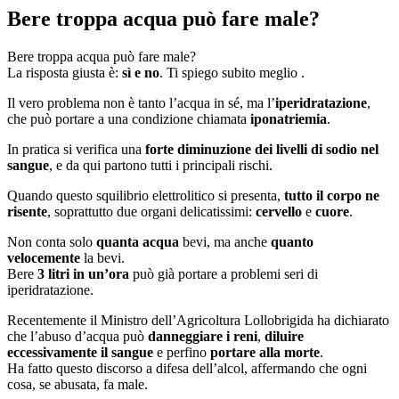
Bere troppa acqua può fare male?
Bere troppa acqua può fare male?
La risposta giusta è:
sì e no
. Ti spiego subito meglio .
Il vero problema non è tanto l’acqua in sé, ma l’
iperidratazione
,
che può portare a una condizione chiamata
iponatriemia
.
In pratica si verifica una
forte diminuzione dei livelli di sodio nel
sangue
, e da qui partono tutti i principali rischi.
Quando questo squilibrio elettrolitico si presenta,
tutto il corpo ne
risente
, soprattutto due organi delicatissimi:
cervello
e
cuore
.
Non conta solo
quanta acqua
bevi, ma anche
quanto
velocemente
la bevi.
Bere
3 litri in un’ora
può già portare a problemi seri di
iperidratazione.
Recentemente il Ministro dell’Agricoltura Lollobrigida ha dichiarato
che l’abuso d’acqua può
danneggiare i reni
,
diluire
eccessivamente il sangue
e perfino
portare alla morte
.
Ha fatto questo discorso a difesa dell’alcol, affermando che ogni
cosa, se abusata, fa male.