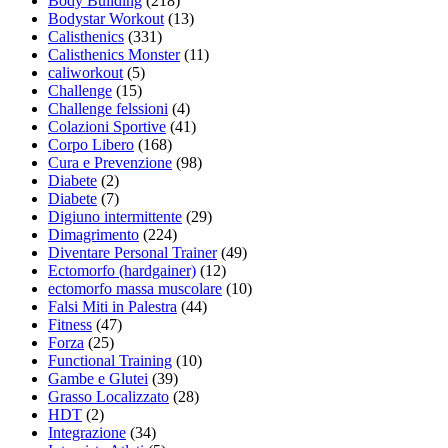
Body Building
(218)
Bodystar Workout
(13)
Calisthenics
(331)
Calisthenics Monster
(11)
caliworkout
(5)
Challenge
(15)
Challenge felssioni
(4)
Colazioni Sportive
(41)
Corpo Libero
(168)
Cura e Prevenzione
(98)
Diabete
(2)
Diabete
(7)
Digiuno intermittente
(29)
Dimagrimento
(224)
Diventare Personal Trainer
(49)
Ectomorfo (hardgainer)
(12)
ectomorfo massa muscolare
(10)
Falsi Miti in Palestra
(44)
Fitness
(47)
Forza
(25)
Functional Training
(10)
Gambe e Glutei
(39)
Grasso Localizzato
(28)
HDT
(2)
Integrazione
(34)