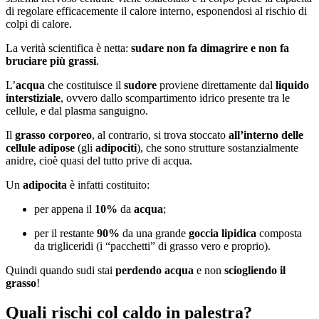
di regolare efficacemente il calore interno, esponendosi al rischio di
colpi di calore.
La verità scientifica è netta:
sudare non fa dimagrire e non fa
bruciare più grassi
.
L’
acqua
che costituisce il
sudore
proviene direttamente dal
liquido
interstiziale
, ovvero dallo scompartimento idrico presente tra le
cellule, e dal plasma sanguigno.
Il
grasso corporeo
, al contrario, si trova stoccato
all’interno delle
cellule adipose
(gli
adipociti
), che sono strutture sostanzialmente
anidre, cioè quasi del tutto prive di acqua.
Un
adipocita
è infatti costituito:
per appena il
10%
da
acqua
;
per il restante
90%
da una grande
goccia lipidica
composta
da trigliceridi (i “pacchetti” di grasso vero e proprio).
Quindi quando sudi stai
perdendo acqua
e non
sciogliendo il
grasso
!
Quali rischi col caldo in palestra?