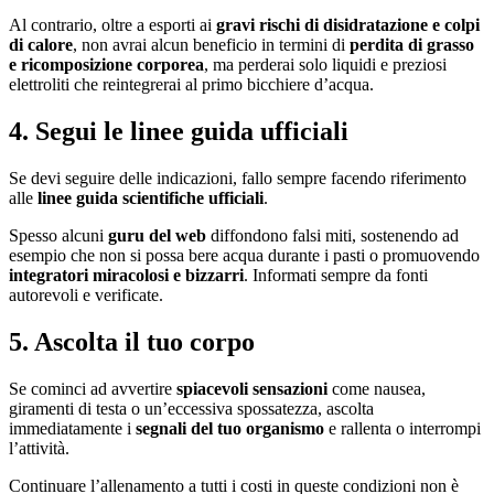
Al contrario, oltre a esporti ai
gravi rischi di disidratazione e colpi
di calore
, non avrai alcun beneficio in termini di
perdita di grasso
e ricomposizione corporea
, ma perderai solo liquidi e preziosi
elettroliti che reintegrerai al primo bicchiere d’acqua.
4. Segui le linee guida ufficiali
Se devi seguire delle indicazioni, fallo sempre facendo riferimento
alle
linee guida scientifiche ufficiali
.
Spesso alcuni
guru del web
diffondono falsi miti, sostenendo ad
esempio che non si possa bere acqua durante i pasti o promuovendo
integratori miracolosi e bizzarri
. Informati sempre da fonti
autorevoli e verificate.
5. Ascolta il tuo corpo
Se cominci ad avvertire
spiacevoli sensazioni
come nausea,
giramenti di testa o un’eccessiva spossatezza, ascolta
immediatamente i
segnali del tuo organismo
e rallenta o interrompi
l’attività.
Continuare l’allenamento a tutti i costi in queste condizioni non è