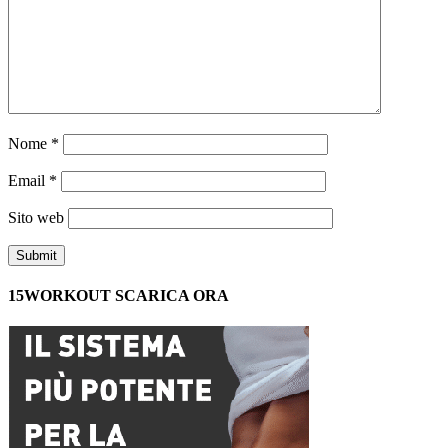
Nome
*
Email
*
Sito web
15WORKOUT SCARICA ORA