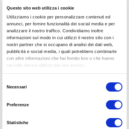
Se l’esercizio è a bassa intensità e la sessione dura meno di
Questo sito web utilizza i cookie
60-90 minuti.
Utilizziamo i cookie per personalizzare contenuti ed
Se l’obiettivo primario del programma fitness è il
annunci, per fornire funzionalità dei social media e per
dimagrimento e il soggetto è impegnato in un moderato
analizzare il nostro traffico. Condividiamo inoltre
esercizio sotto i 60-90 minuti (evitando così calorie liquide
superflue).
informazioni sul modo in cui utilizzi il nostro sito con i
nostri partner che si occupano di analisi dei dati web,
Se l’atleta è ben nutrito e si allena a bassa o moderata intensità
pubblicità e social media, i quali potrebbero combinarle
in un ambiente temperato o freddo.
con altre informazioni che hai fornito loro o che hanno
Al di fuori della stagione agonistica e durante i giorni di
raccolto dal tuo utilizzo dei loro servizi.
recupero passivo.
Quali integratori per il caldo?
Selezione
Necessari
del
Sudare fa perdere liquidi e preziosi
sali minerali
. Tuttavia, per tutte
consenso
le attività fisiche che hanno una durata inferiore ai
90 minuti
,
sebbene caratterizzate da una certa intensità, non è strettamente
Preferenze
necessario ricorrere a
integratori salini
durante o subito dopo
l’allenamento.
Per sopperire a questa
momentanea carenza
, è assolutamente
Statistiche
sufficiente seguire una
dieta completa e bilanciata
, ricca di