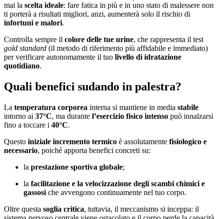
mai la
scelta ideale
: fare fatica in più e in uno stato di malessere non
ti porterà a risultati migliori, anzi, aumenterà solo il rischio di
infortuni e malori
.
Controlla sempre il
colore delle tue urine
, che rappresenta il test
gold standard
(il metodo di riferimento più affidabile e immediato)
per verificare autonomamente il tuo
livello di idratazione
quotidiano
.
Quali benefici sudando in palestra?
La
temperatura corporea
interna si mantiene in media
stabile
intorno ai
37°C
, ma durante
l’esercizio fisico intenso
può innalzarsi
fino a toccare i
40°C
.
Questo
iniziale incremento termico
è assolutamente
fisiologico e
necessario
, poiché apporta benefici concreti su:
la
prestazione sportiva globale
;
la
facilitazione e la velocizzazione degli scambi chimici e
gassosi
che avvengono continuamente nel tuo corpo.
Oltre questa
soglia critica
, tuttavia, il meccanismo si inceppa: il
sistema nervoso centrale viene ostacolato e il corpo perde la capacità