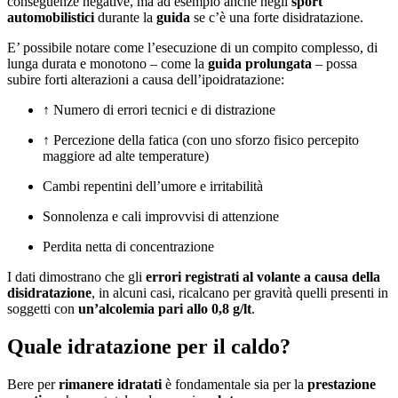
conseguenze negative, ma ad esempio anche negli
sport
automobilistici
durante la
guida
se c’è una forte disidratazione.
E’ possibile notare come l’esecuzione di un compito complesso, di
lunga durata e monotono – come la
guida prolungata
– possa
subire forti alterazioni a causa dell’ipoidratazione:
↑ Numero di errori tecnici e di distrazione
↑ Percezione della fatica (con uno sforzo fisico percepito
maggiore ad alte temperature)
Cambi repentini dell’umore e irritabilità
Sonnolenza e cali improvvisi di attenzione
Perdita netta di concentrazione
I dati dimostrano che gli
errori registrati al volante a causa della
disidratazione
, in alcuni casi, ricalcano per gravità quelli presenti in
soggetti con
un’alcolemia pari allo
0,8 g/lt
.
Quale idratazione per il caldo?
Bere per
rimanere idratati
è fondamentale sia per la
prestazione