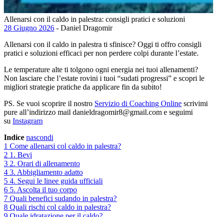
Allenarsi con il caldo in palestra: consigli pratici e soluzioni
28 Giugno 2026
- Daniel Dragomir
Allenarsi con il caldo in palestra ti sfinisce? Oggi ti offro consigli
pratici e soluzioni efficaci per non perdere colpi durante l’estate.
Le temperature alte ti tolgono ogni energia nei tuoi allenamenti?
Non lasciare che l’estate rovini i tuoi “sudati progressi” e scopri le
migliori strategie pratiche da applicare fin da subito!
PS. Se vuoi scoprire il nostro
Servizio di Coaching Online
scrivimi
pure all’indirizzo mail danieldragomir8@gmail.com e seguimi
su
Instagram
Indice
nascondi
1
Come allenarsi col caldo in palestra?
2
1. Bevi
3
2. Orari di allenamento
4
3. Abbigliamento adatto
5
4. Segui le linee guida ufficiali
6
5. Ascolta il tuo corpo
7
Quali benefici sudando in palestra?
8
Quali rischi col caldo in palestra?
9
Quale idratazione per il caldo?