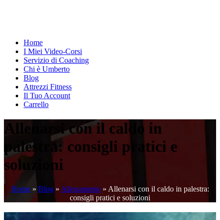
Home
I Miei Video-Corsi
Servizio di Coaching
Chi è Umberto
Blog
Attrezzi Fitness
Il Tuo Account
Carrello
Allenarsi con il caldo in
palestra: consigli pratici e
soluzioni
Home
»
Blog
»
Allenamento
»
Allenarsi con il caldo in palestra:
consigli pratici e soluzioni