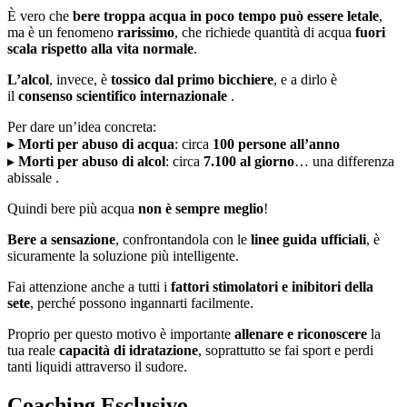
È vero che
bere troppa acqua in poco tempo può essere letale
,
ma è un fenomeno
rarissimo
, che richiede quantità di acqua
fuori
scala rispetto alla vita normale
.
L’alcol
, invece, è
tossico dal primo bicchiere
, e a dirlo è
il
consenso scientifico internazionale
.
Per dare un’idea concreta:
▸
Morti per abuso di acqua
: circa
100 persone all’anno
▸
Morti per abuso di alcol
: circa
7.100 al giorno
… una differenza
abissale .
Quindi bere più acqua
non è sempre meglio
!
Bere a sensazione
, confrontandola con le
linee guida ufficiali
, è
sicuramente la soluzione più intelligente.
Fai attenzione anche a tutti i
fattori stimolatori e inibitori della
sete
, perché possono ingannarti facilmente.
Proprio per questo motivo è importante
allenare e riconoscere
la
tua reale
capacità di idratazione
, soprattutto se fai sport e perdi
tanti liquidi attraverso il sudore.
Coaching Esclusivo