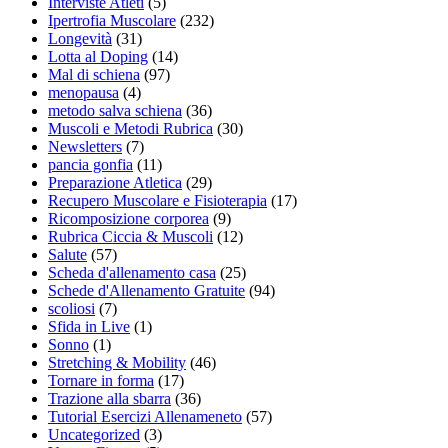
Interviste Atleti
(5)
Ipertrofia Muscolare
(232)
Longevità
(31)
Lotta al Doping
(14)
Mal di schiena
(97)
menopausa
(4)
metodo salva schiena
(36)
Muscoli e Metodi Rubrica
(30)
Newsletters
(7)
pancia gonfia
(11)
Preparazione Atletica
(29)
Recupero Muscolare e Fisioterapia
(17)
Ricomposizione corporea
(9)
Rubrica Ciccia & Muscoli
(12)
Salute
(57)
Scheda d'allenamento casa
(25)
Schede d'Allenamento Gratuite
(94)
scoliosi
(7)
Sfida in Live
(1)
Sonno
(1)
Stretching & Mobility
(46)
Tornare in forma
(17)
Trazione alla sbarra
(36)
Tutorial Esercizi Allenameneto
(57)
Uncategorized
(3)