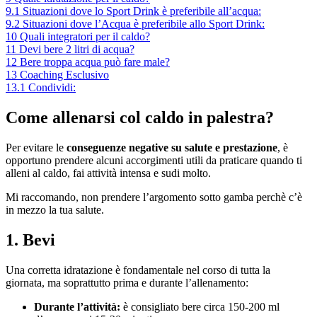
9.1
Situazioni dove lo Sport Drink è preferibile all’acqua:
9.2
Situazioni dove l’Acqua è preferibile allo Sport Drink:
10
Quali integratori per il caldo?
11
Devi bere 2 litri di acqua?
12
Bere troppa acqua può fare male?
13
Coaching Esclusivo
13.1
Condividi:
Come allenarsi col caldo in palestra?
Per evitare le
conseguenze negative su salute e prestazione
, è
opportuno prendere alcuni accorgimenti utili da praticare quando ti
alleni al caldo, fai attività intensa e sudi molto.
Mi raccomando, non prendere l’argomento sotto gamba perchè c’è
in mezzo la tua salute.
1. Bevi
Una corretta idratazione è fondamentale nel corso di tutta la
giornata, ma soprattutto prima e durante l’allenamento:
Durante l’attività:
è consigliato bere circa 150-200 ml