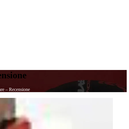
ensione
are – Recensione