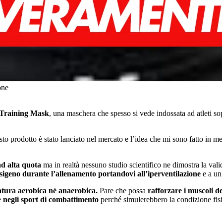
one
n Training Mask
, una maschera che spesso si vede indossata ad atleti s
o prodotto è stato lanciato nel mercato e l’idea che mi sono fatto in m
ad alta quota
ma in realtà nessuno studio scientifico ne dimostra la valid
igeno durante l’allenamento portandovi all’iperventilazione
e a un
natura aerobica né anaerobica.
Pare che possa
rafforzare i muscoli d
 e
negli sport di combattimento
perché simulerebbero la condizione fisic