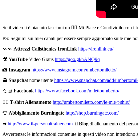
Se il video ti è piaciuto lasciami un 👍🏻 Mi Piace e Condividilo con i 
PS: Seguimi sui miei canali per essere sempre aggiornato sulle mie nov
👊👊
Attrezzi Calisthenics IronLink
https://ironlink.eu/
🎥
YouTube
Video Gratis
https://goo.gl/nANQ9q
📸
Instagram
https://www.instagram.com/umbertomiletto/
👻
Snapcha
t nome utente
https://www.snapchat.com/add/umbertomil
💪🏻
Facebook
https://www.facebook.com/milettoumberto/
🏋🏻
T-shirt Allenamento
http://umbertomiletto.com/le-mie-t-shirt/
👕
Abbigliamento Burningate
http://shop.burningate.com/
➡
http://www.il-personaltrainer.com
il Blog
di allenamento del perso
Avvertenze: le informazioni contenute in questi video non intendono sost