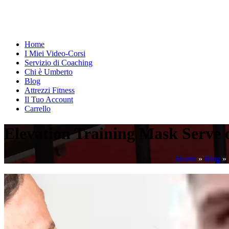
Home
I Miei Video-Corsi
Servizio di Coaching
Chi è Umberto
Blog
Attrezzi Fitness
Il Tuo Account
Carrello
Elevation Training Mask Serve 
Home
»
Blog
»