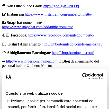
🎥
YouTube
Video Gratis
https://goo.gl/nANQ9q
📸
Instagram
https://www.instagram.com/umbertomiletto/
👻
Snapcha
t nome utente
https://www.snapchat.com/add/umbertomiletto
💪🏻
Facebook
https://www.facebook.com/milettoumberto/
🏋🏻
T-shirt Allenamento
http://umbertomiletto.com/le-mie-t-shirt/
👕
Abbigliamento Burningate
http://shop.burningate.com/
➡
http://www.il-personaltrainer.com
il Blog
di allenamento del
personal trainer Umberto Miletto
Avvertenze: le informazioni contenute in questi video non intendono
sostituirsi in nessun modo a parere medico o di altri specialisti.
L’autore declina ogni responsabilità di effetti o di conseguenze
risultanti dall’uso di tali informazioni e dalla loro messa in pratica.
L’allenamento con sovraccarichi, a corpo libero, con i kettlebell, con
Questo sito web utilizza i cookie
il trx, e con altri attrezzi può causare infortuni, si consiglia pertanto
di prestare la massima attenzione e di eseguire esercizi e
Utilizziamo i cookie per personalizzare contenuti ed
metodologie adatte al proprio livello di forma. Consultare il proprio
annunci, per fornire funzionalità dei social media e per
medico di fiducia prima di intraprendere qualsiasi forma di attività