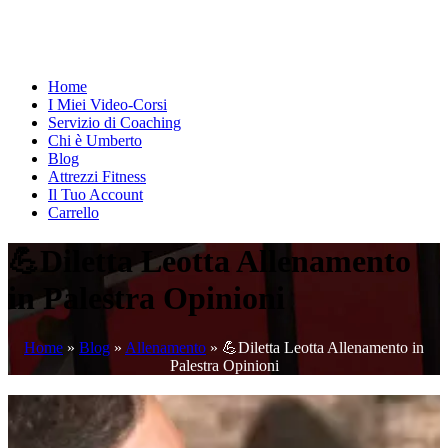
Home
I Miei Video-Corsi
Servizio di Coaching
Chi è Umberto
Blog
Attrezzi Fitness
Il Tuo Account
Carrello
💪Diletta Leotta Allenamento
in Palestra Opinioni
Home
»
Blog
»
Allenamento
»
💪Diletta Leotta Allenamento in
Palestra Opinioni