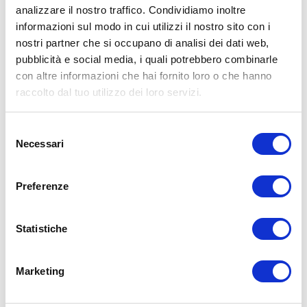
analizzare il nostro traffico. Condividiamo inoltre
fisica o regime alimentare.
informazioni sul modo in cui utilizzi il nostro sito con i
Condividi:
nostri partner che si occupano di analisi dei dati web,
pubblicità e social media, i quali potrebbero combinarle
X
con altre informazioni che hai fornito loro o che hanno
Facebook
raccolto dal tuo utilizzo dei loro servizi.
Allenamento
Allenamento Donne
Allenamento Vip
Selezione
ADD COMMENT
Necessari
del
consenso
Commento
*
Preferenze
Statistiche
Marketing
Nome
*
Email
*