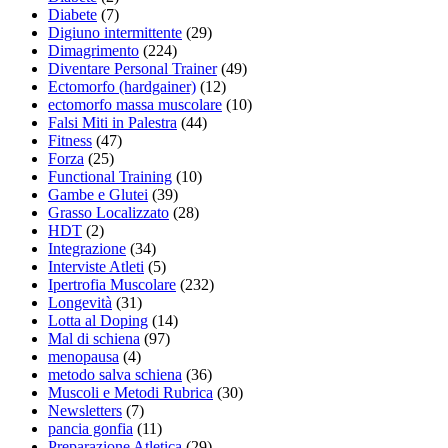
Diabete
(7)
Digiuno intermittente
(29)
Dimagrimento
(224)
Diventare Personal Trainer
(49)
Ectomorfo (hardgainer)
(12)
ectomorfo massa muscolare
(10)
Falsi Miti in Palestra
(44)
Fitness
(47)
Forza
(25)
Functional Training
(10)
Gambe e Glutei
(39)
Grasso Localizzato
(28)
HDT
(2)
Integrazione
(34)
Interviste Atleti
(5)
Ipertrofia Muscolare
(232)
Longevità
(31)
Lotta al Doping
(14)
Mal di schiena
(97)
menopausa
(4)
metodo salva schiena
(36)
Muscoli e Metodi Rubrica
(30)
Newsletters
(7)
pancia gonfia
(11)
Preparazione Atletica
(29)