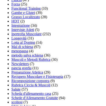
Forza
(25)
Functional Training
(10)
Gambe e Glutei
(39)
Grasso Localizzato
(28)
HDT
(2)
Integrazione
(34)
Interviste Atleti
(5)
Ipertrofia Muscolare
(232)
Longevità
(31)
Lotta al Doping
(14)
Mal di schiena
(97)
menopausa
(4)
metodo salva schiena
(36)
Muscoli e Metodi Rubrica
(30)
Newsletters
(7)
pancia gonfia
(11)
Preparazione Atletica
(29)
Recupero Muscolare e Fisioterapia
(17)
Ricomposizione corporea
(9)
Rubrica Ciccia & Muscoli
(12)
Salute
(57)
Scheda d'allenamento casa
(25)
Schede d'Allenamento Gratuite
(94)
scoliosi
(7)