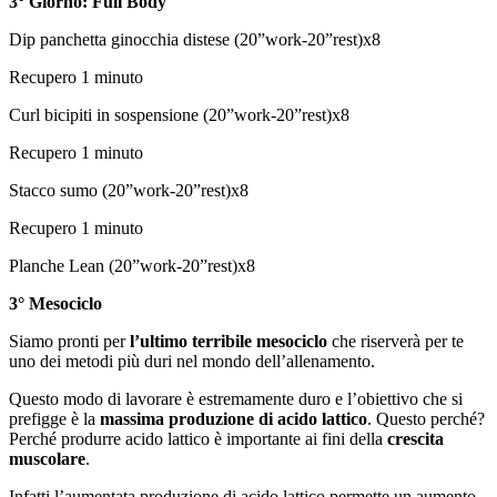
3° Giorno: Full Body
Dip panchetta ginocchia distese (20”work-20”rest)x8
Recupero 1 minuto
Curl bicipiti in sospensione (20”work-20”rest)x8
Recupero 1 minuto
Stacco sumo (20”work-20”rest)x8
Recupero 1 minuto
Planche Lean (20”work-20”rest)x8
3° Mesociclo
Siamo pronti per
l’ultimo terribile mesociclo
che riserverà per te
uno dei metodi più duri nel mondo dell’allenamento.
Questo modo di lavorare è estremamente duro e l’obiettivo che si
prefigge è la
massima produzione di acido lattico
. Questo perché?
Perché produrre acido lattico è importante ai fini della
crescita
muscolare
.
Infatti l’aumentata produzione di acido lattico permette un aumento