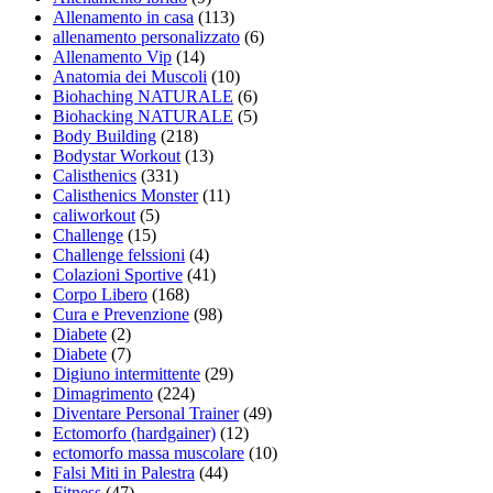
Allenamento in casa
(113)
allenamento personalizzato
(6)
Allenamento Vip
(14)
Anatomia dei Muscoli
(10)
Biohaching NATURALE
(6)
Biohacking NATURALE
(5)
Body Building
(218)
Bodystar Workout
(13)
Calisthenics
(331)
Calisthenics Monster
(11)
caliworkout
(5)
Challenge
(15)
Challenge felssioni
(4)
Colazioni Sportive
(41)
Corpo Libero
(168)
Cura e Prevenzione
(98)
Diabete
(2)
Diabete
(7)
Digiuno intermittente
(29)
Dimagrimento
(224)
Diventare Personal Trainer
(49)
Ectomorfo (hardgainer)
(12)
ectomorfo massa muscolare
(10)
Falsi Miti in Palestra
(44)
Fitness
(47)