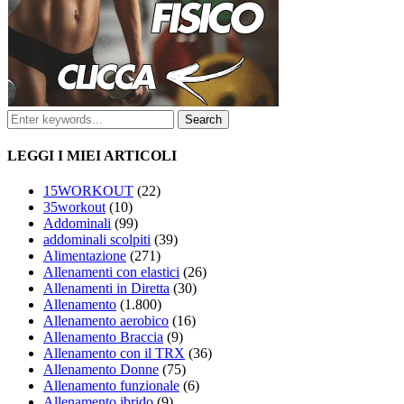
LEGGI I MIEI ARTICOLI
15WORKOUT
(22)
35workout
(10)
Addominali
(99)
addominali scolpiti
(39)
Alimentazione
(271)
Allenamenti con elastici
(26)
Allenamenti in Diretta
(30)
Allenamento
(1.800)
Allenamento aerobico
(16)
Allenamento Braccia
(9)
Allenamento con il TRX
(36)
Allenamento Donne
(75)
Allenamento funzionale
(6)
Allenamento ibrido
(9)