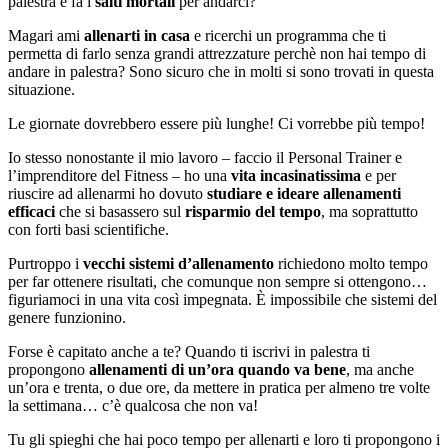
palestra e fa i
salti mortali
per andarci?
Magari ami
allenarti in casa
e ricerchi un programma che ti
permetta di farlo senza grandi attrezzature perchè non hai tempo di
andare in palestra? Sono sicuro che in molti si sono trovati in questa
situazione.
Le giornate dovrebbero essere più lunghe! Ci vorrebbe più tempo!
Io stesso nonostante il mio lavoro – faccio il Personal Trainer e
l’imprenditore del Fitness – ho una
vita incasinatissima
e per
riuscire ad allenarmi ho dovuto
studiare e ideare allenamenti
efficaci
che si basassero sul
risparmio del tempo
, ma soprattutto
con forti basi scientifiche.
Purtroppo i
vecchi sistemi d’allenamento
richiedono molto tempo
per far ottenere risultati, che comunque non sempre si ottengono…
figuriamoci in una vita così impegnata. È impossibile che sistemi del
genere funzionino.
Forse è capitato anche a te? Quando ti iscrivi in palestra ti
propongono
allenamenti di un’ora quando va bene
, ma anche
un’ora e trenta, o due ore, da mettere in pratica per almeno tre volte
la settimana… c’è qualcosa che non va!
Tu gli spieghi che hai poco tempo per allenarti e loro ti propongono i