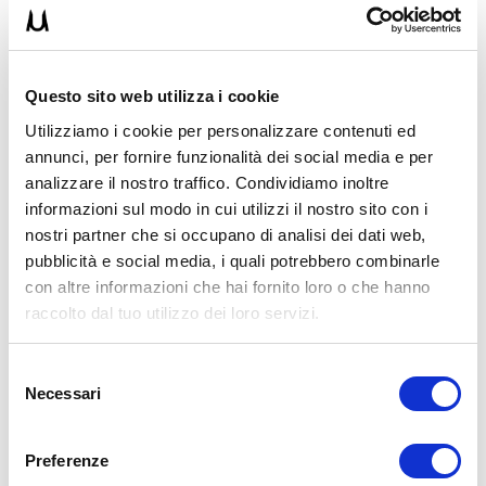
L’
HIIT
in varie forme si è sempre praticato, ma esplode e diventa
un fenomeno mondiale a seguito degli studi del
Professor Izumi
Tabata
pubblicati sulla rivista ACSM nel 1996.
Tabata ed i suoi colleghi vollero con questo studio analizzare alcuni
Questo sito web utilizza i cookie
allenamenti per
migliorare le capacità aerobiche e anaerobiche
di
atleti che praticavano pattinaggio su ghiaccio, ottenendo risultati
Utilizziamo i cookie per personalizzare contenuti ed
eccezionali.
annunci, per fornire funzionalità dei social media e per
Tabata in alcune interviste era famoso per descrivere così
analizzare il nostro traffico. Condividiamo inoltre
l’andamento di chi eseguiva il lavoro intervallato: “erano morti alla
informazioni sul modo in cui utilizzi il nostro sito con i
fine dei 4 minuti”. Ecco, ricordati che anche tu
dovrai essere
letteralmente devastato alla fine di ogni esercizio!
nostri partner che si occupano di analisi dei dati web,
pubblicità e social media, i quali potrebbero combinarle
Utilizzeremo esercizi impegnativi ma che possono essere scalati di
con altre informazioni che hai fornito loro o che hanno
difficoltà con il passare delle serie.
raccolto dal tuo utilizzo dei loro servizi.
Dovrai a rotazione mettere in pratica questi 3 allenamenti per tutti i
30 giorni del primo mesociclo.
Selezione
1° Giorno: Full Body
Necessari
del
Piegamenti sulle braccia declinati (20”work-20”rest)x8
consenso
Recupero 1 minuto
Preferenze