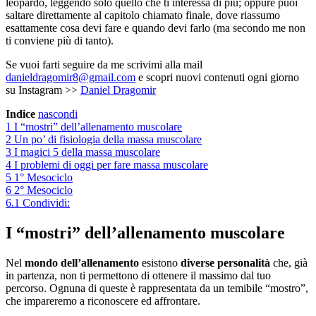
leopardo, leggendo solo quello che ti interessa di più; oppure puoi
saltare direttamente al capitolo chiamato finale, dove riassumo
esattamente cosa devi fare e quando devi farlo (ma secondo me non
ti conviene più di tanto).
Se vuoi farti seguire da me scrivimi alla mail
danieldragomir8@gmail.com
e scopri nuovi contenuti ogni giorno
su Instagram >>
Daniel Dragomir
Indice
nascondi
1
I “mostri” dell’allenamento muscolare
2
Un po’ di fisiologia della massa muscolare
3
I magici 5 della massa muscolare
4
I problemi di oggi per fare massa muscolare
5
1° Mesociclo
6
2° Mesociclo
6.1
Condividi:
I “mostri” dell’allenamento muscolare
Nel
mondo dell’allenamento
esistono
diverse personalità
che, già
in partenza, non ti permettono di ottenere il massimo dal tuo
percorso. Ognuna di queste è rappresentata da un temibile “mostro”,
che impareremo a riconoscere ed affrontare.