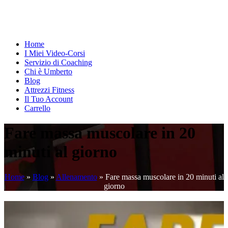
Home
I Miei Video-Corsi
Servizio di Coaching
Chi è Umberto
Blog
Attrezzi Fitness
Il Tuo Account
Carrello
Fare massa muscolare in 20
minuti al giorno
Home
»
Blog
»
Allenamento
»
Fare massa muscolare in 20 minuti al
giorno