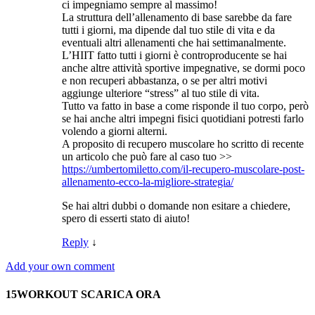
ci impegniamo sempre al massimo!
La struttura dell’allenamento di base sarebbe da fare
tutti i giorni, ma dipende dal tuo stile di vita e da
eventuali altri allenamenti che hai settimanalmente.
L’HIIT fatto tutti i giorni è controproducente se hai
anche altre attività sportive impegnative, se dormi poco
e non recuperi abbastanza, o se per altri motivi
aggiunge ulteriore “stress” al tuo stile di vita.
Tutto va fatto in base a come risponde il tuo corpo, però
se hai anche altri impegni fisici quotidiani potresti farlo
volendo a giorni alterni.
A proposito di recupero muscolare ho scritto di recente
un articolo che può fare al caso tuo >>
https://umbertomiletto.com/il-recupero-muscolare-post-
allenamento-ecco-la-migliore-strategia/
Se hai altri dubbi o domande non esitare a chiedere,
spero di esserti stato di aiuto!
Reply
↓
Add your own comment
15WORKOUT SCARICA ORA