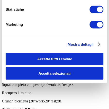
Trazioni orizzontali in sospensione (20”work-20”rest)x8
Statistiche
Recupero 1 minuto
Pistols alternati in sospensione (20”work-20”rest)x8
Marketing
Recupero 1 minuto
Frog squat jump (20”work-20”rest)x8
2° Giorno: Full Body
Mostra dettagli
Piegamenti a V (20”work-20”rest)x8
Accetta tutti i cookie
Recupero 1 minuto
Trazioni verticali in sospensione (20”work-20”rest)x8
Accetta selezionati
Recupero 1 minuto
Squat completo con peso (20”work-20”rest)x8
Recupero 1 minuto
Crunch bicicletta (20”work-20”rest)x8