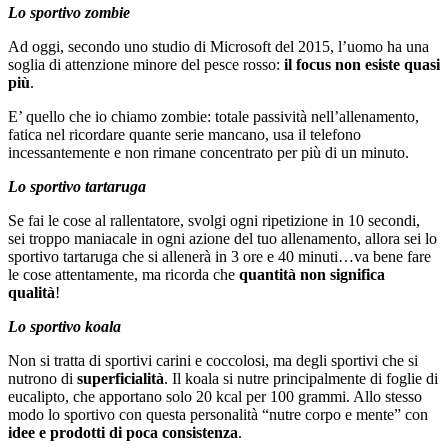
Lo sportivo zombie
Ad oggi, secondo uno studio di Microsoft del 2015, l’uomo ha una
soglia di attenzione minore del pesce rosso:
il focus non esiste quasi
più
.
E’ quello che io chiamo zombie: totale passività nell’allenamento,
fatica nel ricordare quante serie mancano, usa il telefono
incessantemente e non rimane concentrato per più di un minuto.
Lo sportivo tartaruga
Se fai le cose al rallentatore, svolgi ogni ripetizione in 10 secondi,
sei troppo maniacale in ogni azione del tuo allenamento, allora sei lo
sportivo tartaruga che si allenerà in 3 ore e 40 minuti…va bene fare
le cose attentamente, ma ricorda che
quantità non significa
qualità
!
Lo sportivo koala
Non si tratta di sportivi carini e coccolosi, ma degli sportivi che si
nutrono di
superficialità
. Il koala si nutre principalmente di foglie di
eucalipto, che apportano solo 20 kcal per 100 grammi. Allo stesso
modo lo sportivo con questa personalità “nutre corpo e mente” con
idee e prodotti di poca consistenza
.