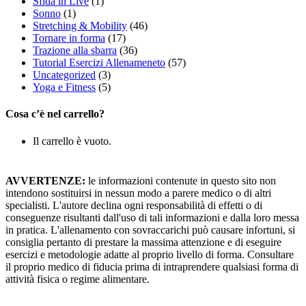
Sfida in Live
(1)
Sonno
(1)
Stretching & Mobility
(46)
Tornare in forma
(17)
Trazione alla sbarra
(36)
Tutorial Esercizi Allenameneto
(57)
Uncategorized
(3)
Yoga e Fitness
(5)
Cosa c’è nel carrello?
Il carrello è vuoto.
AVVERTENZE:
le informazioni contenute in questo sito non
intendono sostituirsi in nessun modo a parere medico o di altri
specialisti. L'autore declina ogni responsabilità di effetti o di
conseguenze risultanti dall'uso di tali informazioni e dalla loro messa
in pratica. L'allenamento con sovraccarichi può causare infortuni, si
consiglia pertanto di prestare la massima attenzione e di eseguire
esercizi e metodologie adatte al proprio livello di forma. Consultare
il proprio medico di fiducia prima di intraprendere qualsiasi forma di
attività fisica o regime alimentare.