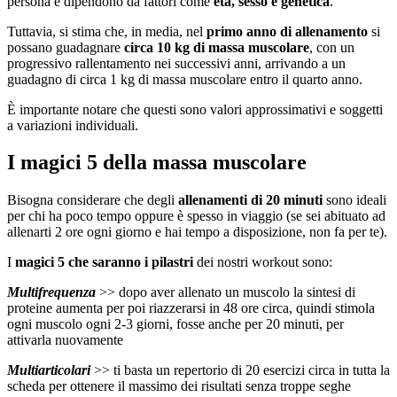
persona e dipendono da fattori come
età, sesso e genetica
.
Tuttavia, si stima che, in media, nel
primo anno di allenamento
si
possano guadagnare
circa 10 kg di massa muscolare
, con un
progressivo rallentamento nei successivi anni, arrivando a un
guadagno di circa 1 kg di massa muscolare entro il quarto anno.
È importante notare che questi sono valori approssimativi e soggetti
a variazioni individuali.
I magici 5 della massa muscolare
Bisogna considerare che degli
allenamenti di 20 minuti
sono ideali
per chi ha poco tempo oppure è spesso in viaggio (se sei abituato ad
allenarti 2 ore ogni giorno e hai tempo a disposizione, non fa per te).
I
magici 5 che saranno i pilastri
dei nostri workout sono:
Multifrequenza
>> dopo aver allenato un muscolo la sintesi di
proteine aumenta per poi riazzerarsi in 48 ore circa, quindi stimola
ogni muscolo ogni 2-3 giorni, fosse anche per 20 minuti, per
attivarla nuovamente
Multiarticolari
>> ti basta un repertorio di 20 esercizi circa in tutta la
scheda per ottenere il massimo dei risultati senza troppe seghe