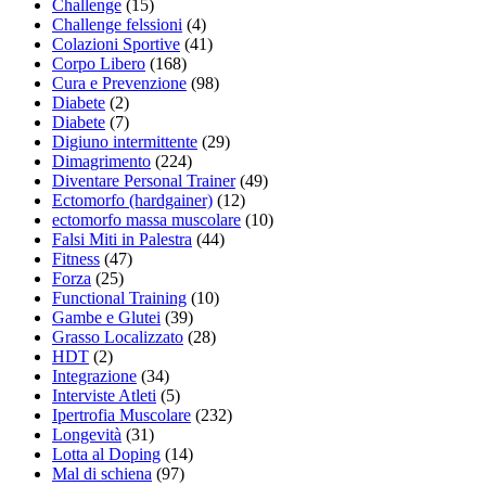
Challenge
(15)
Challenge felssioni
(4)
Colazioni Sportive
(41)
Corpo Libero
(168)
Cura e Prevenzione
(98)
Diabete
(2)
Diabete
(7)
Digiuno intermittente
(29)
Dimagrimento
(224)
Diventare Personal Trainer
(49)
Ectomorfo (hardgainer)
(12)
ectomorfo massa muscolare
(10)
Falsi Miti in Palestra
(44)
Fitness
(47)
Forza
(25)
Functional Training
(10)
Gambe e Glutei
(39)
Grasso Localizzato
(28)
HDT
(2)
Integrazione
(34)
Interviste Atleti
(5)
Ipertrofia Muscolare
(232)
Longevità
(31)
Lotta al Doping
(14)
Mal di schiena
(97)