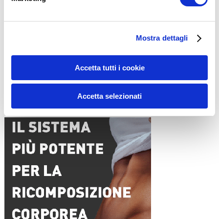
Nome
*
Mostra dettagli
Email
*
Sito web
Accetta tutti i cookie
Accetta selezionati
15WORKOUT SCARICA ORA