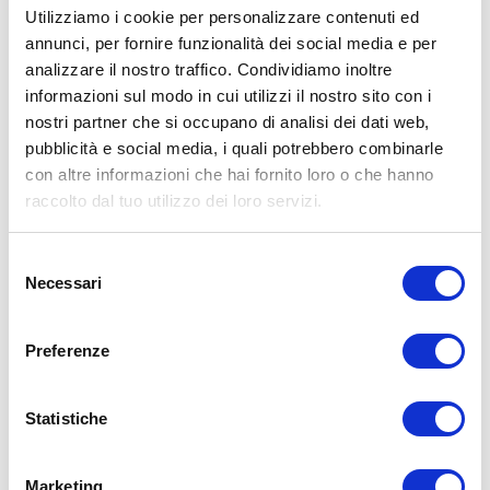
L’allenamento con sovraccarichi, a corpo libero, con i kettlebell, con
Utilizziamo i cookie per personalizzare contenuti ed
il trx, e con altri attrezzi può causare infortuni, si consiglia pertanto
annunci, per fornire funzionalità dei social media e per
di prestare la massima attenzione e di eseguire esercizi e
metodologie adatte al proprio livello di forma. Consultare il proprio
analizzare il nostro traffico. Condividiamo inoltre
medico di fiducia prima di intraprendere qualsiasi forma di attività
informazioni sul modo in cui utilizzi il nostro sito con i
fisica o regime alimentare.
nostri partner che si occupano di analisi dei dati web,
Condividi:
pubblicità e social media, i quali potrebbero combinarle
con altre informazioni che hai fornito loro o che hanno
X
raccolto dal tuo utilizzo dei loro servizi.
Facebook
Selezione
Allenamento
Necessari
del
allenamento
consenso
ADD COMMENT
Preferenze
Commento
*
Statistiche
Marketing