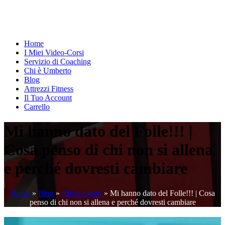
Home
I Miei Video-Corsi
Servizio di Coaching
Chi è Umberto
Blog
Attrezzi Fitness
Il Tuo Account
Carrello
Mi hanno dato del Folle!!! |
Cosa penso di chi non si allena
e perché dovresti cambiare
Home
»
Blog
»
Allenamento
»
Mi hanno dato del Folle!!! | Cosa
penso di chi non si allena e perché dovresti cambiare