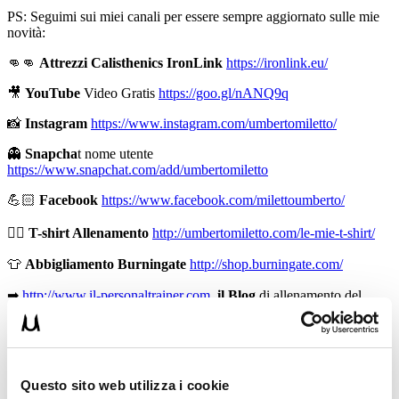
PS: Seguimi sui miei canali per essere sempre aggiornato sulle mie
novità:
👊👊
Attrezzi Calisthenics IronLink
https://ironlink.eu/
🎥
YouTube
Video Gratis
https://goo.gl/nANQ9q
📸
Instagram
https://www.instagram.com/umbertomiletto/
👻
Snapcha
t nome utente
https://www.snapchat.com/add/umbertomiletto
💪🏻
Facebook
https://www.facebook.com/milettoumberto/
🏋🏻
T-shirt Allenamento
http://umbertomiletto.com/le-mie-t-shirt/
👕
Abbigliamento Burningate
http://shop.burningate.com/
➡
http://www.il-personaltrainer.com
il Blog
di allenamento del
personal trainer Umberto Miletto
Avvertenze: le informazioni contenute in questi video non intendono
sostituirsi in nessun modo a parere medico o di altri specialisti.
L’autore declina ogni responsabilità di effetti o di conseguenze
Questo sito web utilizza i cookie
risultanti dall’uso di tali informazioni e dalla loro messa in pratica.