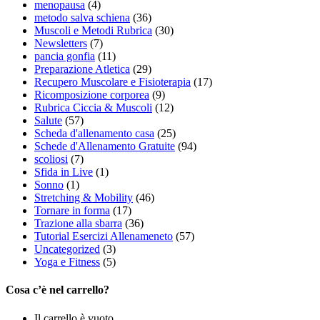
menopausa
(4)
metodo salva schiena
(36)
Muscoli e Metodi Rubrica
(30)
Newsletters
(7)
pancia gonfia
(11)
Preparazione Atletica
(29)
Recupero Muscolare e Fisioterapia
(17)
Ricomposizione corporea
(9)
Rubrica Ciccia & Muscoli
(12)
Salute
(57)
Scheda d'allenamento casa
(25)
Schede d'Allenamento Gratuite
(94)
scoliosi
(7)
Sfida in Live
(1)
Sonno
(1)
Stretching & Mobility
(46)
Tornare in forma
(17)
Trazione alla sbarra
(36)
Tutorial Esercizi Allenameneto
(57)
Uncategorized
(3)
Yoga e Fitness
(5)
Cosa c’è nel carrello?
Il carrello è vuoto.