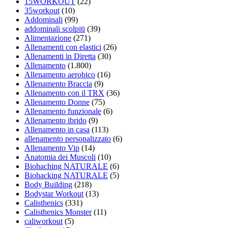
15WORKOUT
(22)
35workout
(10)
Addominali
(99)
addominali scolpiti
(39)
Alimentazione
(271)
Allenamenti con elastici
(26)
Allenamenti in Diretta
(30)
Allenamento
(1.800)
Allenamento aerobico
(16)
Allenamento Braccia
(9)
Allenamento con il TRX
(36)
Allenamento Donne
(75)
Allenamento funzionale
(6)
Allenamento ibrido
(9)
Allenamento in casa
(113)
allenamento personalizzato
(6)
Allenamento Vip
(14)
Anatomia dei Muscoli
(10)
Biohaching NATURALE
(6)
Biohacking NATURALE
(5)
Body Building
(218)
Bodystar Workout
(13)
Calisthenics
(331)
Calisthenics Monster
(11)
caliworkout
(5)