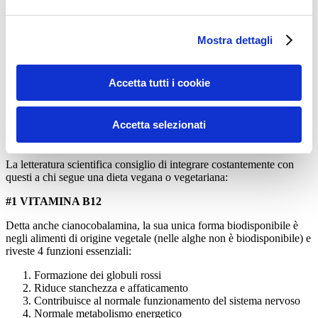
andare a vedere nello specifico com’è la tua nutrizione (poiché come
hai visto anche le proteine vegetali differiscono tra loro).
Mostra dettagli
ALTRI 4 INTEGRATORI CONSIGLIATI
PER UNA DIETA VEGERIANA O
VEGANA
Accetta tutti i cookie
La mancanza di prodotti e animali nella dieta può provocare una
Accetta selezionati
carenza di alcuni importanti sostanze importantissime per chi si
allena (e per la nostra salute in generale).
La letteratura scientifica consiglio di integrare costantemente con
questi a chi segue una dieta vegana o vegetariana:
#1 VITAMINA B12
Detta anche cianocobalamina, la sua unica forma biodisponibile è
negli alimenti di origine vegetale (nelle alghe non è biodisponibile) e
riveste 4 funzioni essenziali:
Formazione dei globuli rossi
Riduce stanchezza e affaticamento
Contribuisce al normale funzionamento del sistema nervoso
Normale metabolismo energetico