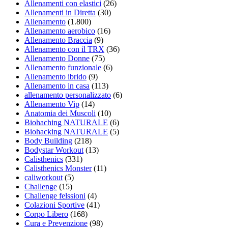
Allenamenti con elastici
(26)
Allenamenti in Diretta
(30)
Allenamento
(1.800)
Allenamento aerobico
(16)
Allenamento Braccia
(9)
Allenamento con il TRX
(36)
Allenamento Donne
(75)
Allenamento funzionale
(6)
Allenamento ibrido
(9)
Allenamento in casa
(113)
allenamento personalizzato
(6)
Allenamento Vip
(14)
Anatomia dei Muscoli
(10)
Biohaching NATURALE
(6)
Biohacking NATURALE
(5)
Body Building
(218)
Bodystar Workout
(13)
Calisthenics
(331)
Calisthenics Monster
(11)
caliworkout
(5)
Challenge
(15)
Challenge felssioni
(4)
Colazioni Sportive
(41)
Corpo Libero
(168)
Cura e Prevenzione
(98)