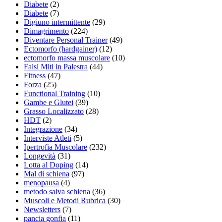
Diabete
(2)
Diabete
(7)
Digiuno intermittente
(29)
Dimagrimento
(224)
Diventare Personal Trainer
(49)
Ectomorfo (hardgainer)
(12)
ectomorfo massa muscolare
(10)
Falsi Miti in Palestra
(44)
Fitness
(47)
Forza
(25)
Functional Training
(10)
Gambe e Glutei
(39)
Grasso Localizzato
(28)
HDT
(2)
Integrazione
(34)
Interviste Atleti
(5)
Ipertrofia Muscolare
(232)
Longevità
(31)
Lotta al Doping
(14)
Mal di schiena
(97)
menopausa
(4)
metodo salva schiena
(36)
Muscoli e Metodi Rubrica
(30)
Newsletters
(7)
pancia gonfia
(11)