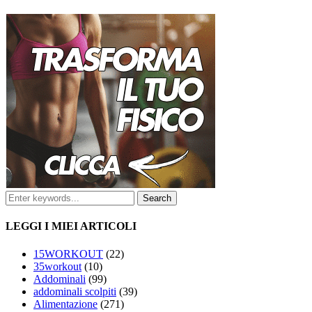
LEGGI I MIEI ARTICOLI
15WORKOUT
(22)
35workout
(10)
Addominali
(99)
addominali scolpiti
(39)
Alimentazione
(271)