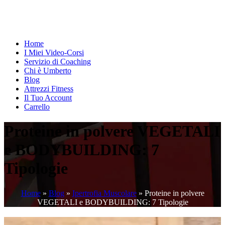
Home
I Miei Video-Corsi
Servizio di Coaching
Chi è Umberto
Blog
Attrezzi Fitness
Il Tuo Account
Carrello
Proteine in polvere VEGETALI
e BODYBUILDING: 7
Tipologie
Home
»
Blog
»
Ipertrofia Muscolare
»
Proteine in polvere
VEGETALI e BODYBUILDING: 7 Tipologie