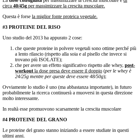
La
dose consigliata
per massimizzare la crescita muscolare è
di
circa
40/45g
per massimizzare la crescita muscolare.
Questa è forse
la miglior fonte proteica vegetale.
#3 PROTEINE DEL RISO
Uno studio del 2013 ha appurato 2 cose:
che queste proteine in polvere vegetali sono ottime perché più
a lento rilascio (rispetto alla soia e al pisello che invece si
trovano più ISOLATE);
che per avere un effetto significativo rispetto alle whey,
post-
workout
la dose presa deve essere il doppio
(
per le whey è
24/25g mentre per queste deve essere 48/50g
);
Ovviamente lo studio è uno (ma abbastanza importante), in futuro
probabilmente la ricerca continuerà a muoversi in questa direzione
molto interessante.
In realtà esse promuovono scarsamente la crescita muscolare
#4 PROTEINE DEL GRANO
Le proteine del grano stanno iniziando a essere studiate in questi
ultimi anni.