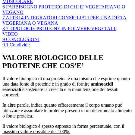
MUSCOLARE
6
FABBISOGNO PROTEICO DI CHI E’ VEGETARIANO O
VEGANO
7
ALTRI 4 INTEGRATORI CONSIGLIATI PER UNA DIETA
VEGERIANA O VEGANA
8
7 TIPOLOGIE PROTEINE IN POLVERE VEGETALI |
VIDEO
9
CONCLUSIONI
9.1
Condividi:
VALORE BIOLOGICO DELLE
PROTEINE CHE COS’E’
Il valore biologico di una proteina è una misura che esprime quanto
una data fonte di proteine è in grado di fornire
aminoacidi
essenziali
e sostenere la crescita e la manutenzione dei tessuti
corporei.
In altre parole, indica quanto efficacemente il corpo umano può
utilizzare e assimilare le proteine presenti in un determinato alimento
o fonte proteica.
Il valore biologico è spesso espresso in forma percentuale, con il
massimo valore possibile del 100%.