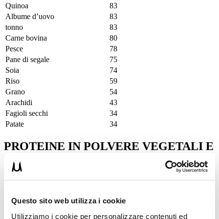
Quinoa
83
Albume d’uovo
83
tonno
83
Carne bovina
80
Pesce
78
Pane di segale
75
Soia
74
Riso
59
Grano
54
Arachidi
43
Fagioli secchi
34
Patate
34
PROTEINE IN POLVERE VEGETALI E
MASSA MUSCOLARE
Come avrai potuto intuire dalle 7 tipologie di proteine in polvere
vegetali che abbiamo confrontato:
Questo sito web utilizza i cookie
le migliori in quanto valore biologico sono quelle del pisello
La
dose consigliata
per massimizzare la crescita muscolare è
Utilizziamo i cookie per personalizzare contenuti ed