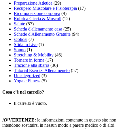
Preparazione Atletica
(29)
Recupero Muscolare e Fisioterapia
(17)
Ricomposizione corporea
(9)
Rubrica Ciccia & Muscoli
(12)
Salute
(57)
Scheda d'allenamento casa
(25)
Schede d'Allenamento Gratuite
(94)
scoliosi
(7)
Sfida in Live
(1)
Sonno
(1)
Stretching & Mobility
(46)
Tornare in forma
(17)
Trazione alla sbarra
(36)
Tutorial Esercizi Allenameneto
(57)
Uncategorized
(3)
Yoga e Fitness
(5)
Cosa c’è nel carrello?
Il carrello è vuoto.
AVVERTENZE:
le informazioni contenute in questo sito non
intendono sostituirsi in nessun modo a parere medico o di altri