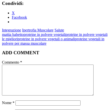
Condividi:
X
Facebook
Integrazione
Ipertrofia Muscolare
Salute
mattia babetto
proteine in polvere vegetali
proteine in polvere vegetali
le migliori
proteine in polvere vegetali o animali
proteine vegetali in
polvere per massa muscolare
ADD COMMENT
Commento
*
Nome
*