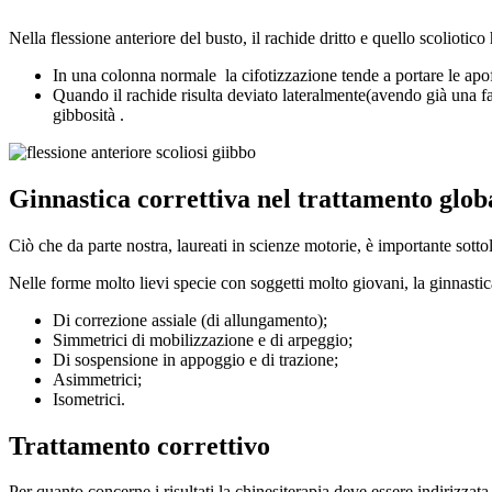
Nella flessione anteriore del busto, il rachide dritto e quello scoliotico
In una colonna normale
la cifotizzazione tende a portare le ap
Quando il rachide risulta deviato lateralmente(avendo già una fa
gibbosità .
Ginnastica correttiva nel trattamento globa
Ciò che da parte nostra, laureati in scienze motorie, è importante sottoli
Nelle forme molto lievi specie con soggetti molto giovani, la ginnastic
Di correzione assiale (di allungamento);
Simmetrici di mobilizzazione e di arpeggio;
Di sospensione in appoggio e di trazione;
Asimmetrici;
Isometrici.
Trattamento correttivo
Per quanto concerne i risultati la chinesiterapia deve essere indirizzata