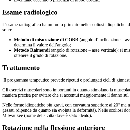
Esame radiologico
L’esame radiografico ha un ruolo primario nelle scoliosi idiopatiche: da
sono:
Metodo di misurazione di COBB
(angolo d’inclinazione – asse 
determina il valore dell’angolo;
Metodo Raimondi
(angolo di rotazione – asse verticale): si mis
ottenere il grado di rotazione.
Trattamento
Il programma terapeutico prevede ripetuti e prolungati cicli di ginnast
Gli esercizi muscolari sono importanti in quanto stimolano la muscolat
maniera precisa per evitare che si accentui maggiormente il danno sul 
Nelle forme idiopatiche più gravi, con curvatura superiore ai 20° ma min
gessati (dipende da quanto sia evoluta la deformità). Nelle scoliosi dors
Milwaukee (nome della città dove è stato ideato).
Rotazione nella flessione anteriore