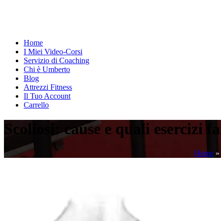
Home
I Miei Video-Corsi
Servizio di Coaching
Chi è Umberto
Blog
Attrezzi Fitness
Il Tuo Account
Carrello
Scoliosi: cause e quali esercizi f
Home