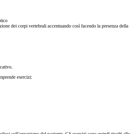
otico
azione dei corpi vertebrali accentuando così facendo la presenza della
ucativo.
omprende esercizi:
oliosi sull’organismo del paziente. Gli esercizi sono quindi rivolti allo