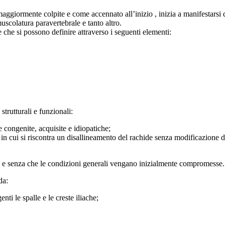
ggiormente colpite e come accennato all’inizio , inizia a manifestarsi dal
uscolatura paravertebrale e tanto altro.
e che si possono definire attraverso i seguenti elementi:
trutturali e funzionali:
 congenite, acquisite e idiopatiche;
 in cui si riscontra un disallineamento del rachide senza modificazione d
re e senza che le condizioni generali vengano inizialmente compromesse.
da:
ti le spalle e le creste iliache;