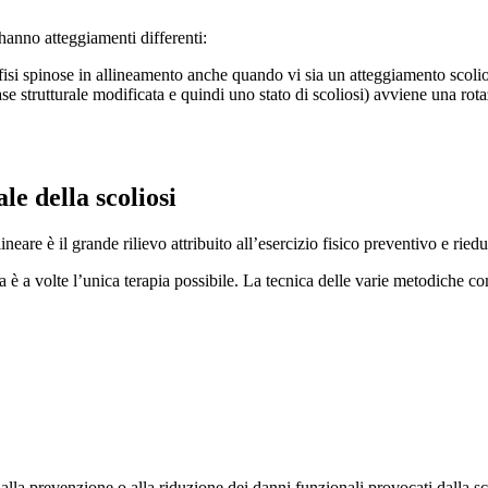
 hanno atteggiamenti differenti:
ofisi spinose in allineamento anche quando vi sia un atteggiamento scoli
se strutturale modificata e quindi uno stato di scoliosi) avviene una rot
le della scoliosi
neare è il grande rilievo attribuito all’esercizio fisico preventivo e ried
a è a volte l’unica terapia possibile. La tecnica delle varie metodiche c
 alla prevenzione o alla riduzione dei danni funzionali provocati dalla sc