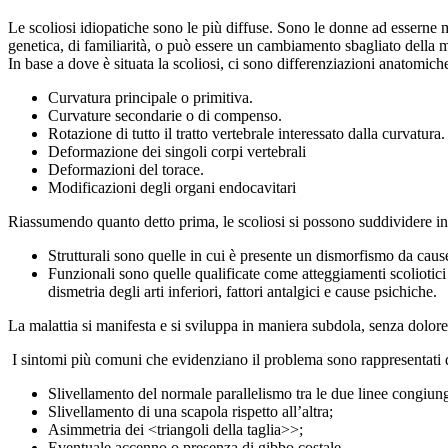
Le scoliosi idiopatiche sono le più diffuse. Sono le donne ad esserne ma
genetica, di familiarità, o può essere un cambiamento sbagliato della m
In base a dove è situata la scoliosi, ci sono differenziazioni anatomich
Curvatura principale o primitiva.
Curvature secondarie o di compenso.
Rotazione di tutto il tratto vertebrale interessato dalla curvatura.
Deformazione dei singoli corpi vertebrali
Deformazioni del torace.
Modificazioni degli organi endocavitari
Riassumendo quanto detto prima, le scoliosi si possono suddividere in s
Strutturali sono quelle in cui è presente un dismorfismo da cause
Funzionali sono quelle qualificate come atteggiamenti scoliotici
dismetria degli arti inferiori, fattori antalgici e cause psichiche.
La malattia si manifesta e si sviluppa in maniera subdola, senza dolo
I sintomi più comuni che evidenziano il problema sono rappresentati 
Slivellamento del normale parallelismo tra le due linee congiungen
Slivellamento di una scapola rispetto all’altra;
Asimmetria dei <triangoli della taglia>>;
Eventuale accenno o presenza di gibbo costale.