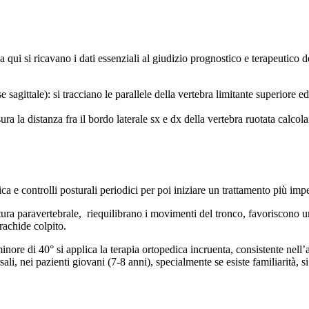
 qui si ricavano i dati essenziali al giudizio prognostico e terapeutico d
sagittale): si tracciano le parallele della vertebra limitante superiore ed
ura la distanza fra il bordo laterale sx e dx della vertebra ruotata calcola
ica e controlli posturali periodici per poi iniziare un trattamento più i
ura paravertebrale,
riequilibrano i movimenti del tronco, favoriscono una
rachide colpito.
ore di 40° si applica la terapia ortopedica incruenta, consistente nell’app
ali, nei pazienti giovani (7-8 anni), specialmente se esiste familiarità, 