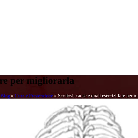
are per migliorarla
»
Blog
»
Cura e Prevenzione
»
Scoliosi: cause e quali esercizi fare per m