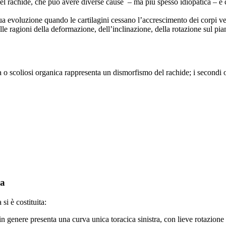
del rachide, che può avere diverse cause
– ma più spesso idiopatica – e 
sua evoluzione quando le cartilagini cessano l’accrescimento dei corpi ve
ulle ragioni della deformazione, dell’inclinazione, della rotazione sul 
ima o scoliosi organica rappresenta un dismorfismo del rachide; i secondi
ia
si è costituita:
 in genere presenta una curva unica toracica sinistra, con lieve rotazion