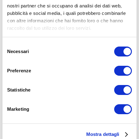
Facebook
nostri partner che si occupano di analisi dei dati web,
pubblicità e social media, i quali potrebbero combinarle
Allenamento con il TRX
Tutorial Esercizi Allenameneto
con altre informazioni che hai fornito loro o che hanno
allenamento in sospensione
superman
trx
raccolto dal tuo utilizzo dei loro servizi.
ADD COMMENT
Selezione
Commento
*
Necessari
del
consenso
Preferenze
Statistiche
Nome
*
Marketing
Email
*
Sito web
Mostra dettagli