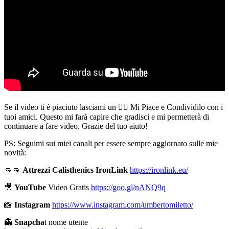
Se il video ti è piaciuto lasciami un 👍🏻 Mi Piace e Condividilo con i
tuoi amici. Questo mi farà capire che gradisci e mi permetterà di
continuare a fare video. Grazie del tuo aiuto!
PS: Seguimi sui miei canali per essere sempre aggiornato sulle mie
novità:
👊👊
Attrezzi Calisthenics IronLink
https://ironlink.eu/
🎥
YouTube
Video Gratis
https://goo.gl/nANQ9q
📸
Instagram
https://www.instagram.com/umbertomiletto/
👻
Snapcha
t nome utente