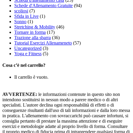
Scheda d'allenamento casa
(25)
Schede d'Allenamento Gratuite
(94)
scoliosi
(7)
Sfida in Live
(1)
Sonno
(1)
Stretching & Mobility
(46)
Tornare in forma
(17)
Trazione alla sbarra
(36)
Tutorial Esercizi Allenameneto
(57)
Uncategorized
(3)
Yoga e Fitness
(5)
Cosa c’è nel carrello?
Il carrello è vuoto.
AVVERTENZE:
le informazioni contenute in questo sito non
intendono sostituirsi in nessun modo a parere medico o di altri
specialisti. L'autore declina ogni responsabilità di effetti o di
conseguenze risultanti dall'uso di tali informazioni e dalla loro messa
in pratica. L'allenamento con sovraccarichi può causare infortuni, si
consiglia pertanto di prestare la massima attenzione e di eseguire
esercizi e metodologie adatte al proprio livello di forma. Consultare
il proprio medico di fiducia prima di intraprendere qualsiasi forma di