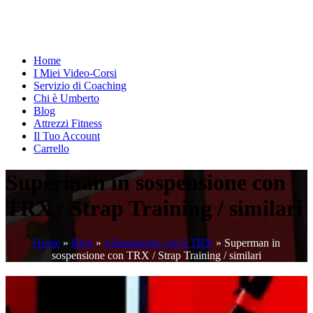
Home
I Miei Video-Corsi
Servizio di Coaching
Chi è Umberto
Blog
Attrezzi Fitness
Il Tuo Account
Carrello
Superman in sospensione con
TRX / Strap Training / similari
Home
»
Blog
»
Allenamento con il TRX
»
Superman in
sospensione con TRX / Strap Training / similari