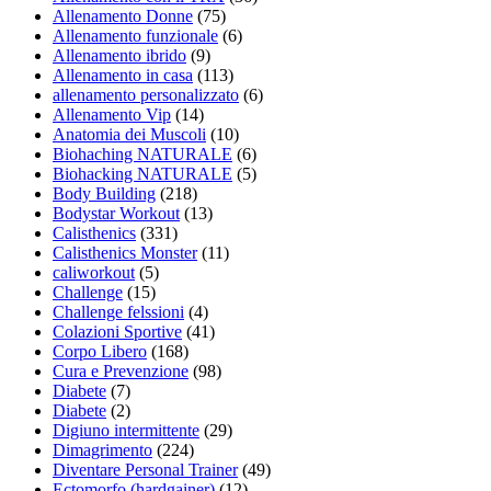
Allenamento Donne
(75)
Allenamento funzionale
(6)
Allenamento ibrido
(9)
Allenamento in casa
(113)
allenamento personalizzato
(6)
Allenamento Vip
(14)
Anatomia dei Muscoli
(10)
Biohaching NATURALE
(6)
Biohacking NATURALE
(5)
Body Building
(218)
Bodystar Workout
(13)
Calisthenics
(331)
Calisthenics Monster
(11)
caliworkout
(5)
Challenge
(15)
Challenge felssioni
(4)
Colazioni Sportive
(41)
Corpo Libero
(168)
Cura e Prevenzione
(98)
Diabete
(7)
Diabete
(2)
Digiuno intermittente
(29)
Dimagrimento
(224)
Diventare Personal Trainer
(49)
Ectomorfo (hardgainer)
(12)