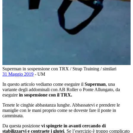
Superman in sospensione con TRX / Strap Training / similari
31 Maggio 2019
- UM
In questo articolo vediamo come eseguire il
Superman
, una
variante degli addominali con AB Roller o Ponte Allungato, da
eseguire
in
sospensione con il TRX.
Tenete le cinghie abbastanza lunghe. Abbassatevi e prendere le
maniglie con le mani proprio come se doveste fare il ponte in
camminata.
Da questa posizione
vi spingete in avanti cercando di
stabilizzarvi e contraete i glutei
. Se l’esercizio è troppo complicato