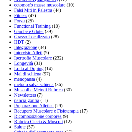
ectomorfo massa muscolare
(10)
Falsi Miti in Palestra
(44)
Fitness
(47)
Forza
(25)
Functional Training
(10)
Gambe e Glutei
(39)
Grasso Localizzato
(28)
HDT
(2)
Integrazione
(34)
Interviste Atleti
(5)
Ipertrofia Muscolare
(232)
Longevità
(31)
Lotta al Doping
(14)
Mal di schiena
(97)
menopausa
(4)
metodo salva schiena
(36)
Muscoli e Metodi Rubrica
(30)
Newsletters
(7)
pancia gonfia
(11)
Preparazione Atletica
(29)
Recupero Muscolare e Fisioterapia
(17)
Ricomposizione corporea
(9)
Rubrica Ciccia & Muscoli
(12)
Salute
(57)