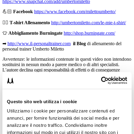
https://www.snapchat.com/add/umbertomiletto
💪🏻
Facebook
https://www.facebook.com/milettoumberto/
🏋🏻
T-shirt Allenamento
http://umbertomiletto.com/le-mie-t-shirt/
👕
Abbigliamento Burningate
http://shop.burningate.com/
➡
http://www.il-personaltrainer.com
il Blog
di allenamento del
personal trainer Umberto Miletto
Avvertenze: le informazioni contenute in questi video non intendono
sostituirsi in nessun modo a parere medico o di altri specialisti.
L’autore declina ogni responsabilità di effetti o di conseguenze
risultanti dall’uso di tali informazioni e dalla loro messa in pratica.
L’allenamento con sovraccarichi, a corpo libero, con i kettlebell, con
il trx, e con altri attrezzi può causare infortuni, si consiglia pertanto
di prestare la massima attenzione e di eseguire esercizi e
metodologie adatte al proprio livello di forma. Consultare il proprio
Questo sito web utilizza i cookie
medico di fiducia prima di intraprendere qualsiasi forma di attività
fisica o regime alimentare.
Utilizziamo i cookie per personalizzare contenuti ed
annunci, per fornire funzionalità dei social media e per
Condividi:
analizzare il nostro traffico. Condividiamo inoltre
X
informazioni sul modo in cui utilizzi il nostro sito con i