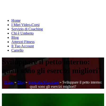
Home
I Miei Video-Corsi
Servizio di Coaching
Chi è Umberto
Blog
Attrezzi Fitness
Il Tuo Account
Carrello
Sviluppare il petto interno:
quali sono gli esercizi migliori?
Home
»
Blog
»
Ipertrofia Muscolare
»
Sviluppare il petto interno:
quali sono gli esercizi migliori?