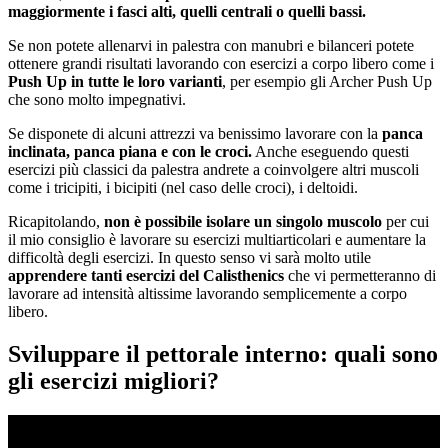
maggiormente i fasci alti, quelli centrali o quelli bassi.
Se non potete allenarvi in palestra con manubri e bilanceri potete
ottenere grandi risultati lavorando con esercizi a corpo libero come i
Push Up in tutte le loro varianti
, per esempio gli Archer Push Up
che sono molto impegnativi.
Se disponete di alcuni attrezzi va benissimo lavorare con la
panca
inclinata, panca piana e con le croci.
Anche eseguendo questi
esercizi più classici da palestra andrete a coinvolgere altri muscoli
come i tricipiti, i bicipiti (nel caso delle croci), i deltoidi.
Ricapitolando,
non è possibile isolare un singolo muscolo
per cui
il mio consiglio è lavorare su esercizi multiarticolari e aumentare la
difficoltà degli esercizi. In questo senso vi sarà molto utile
apprendere tanti esercizi del Calisthenics
che vi permetteranno di
lavorare ad intensità altissime lavorando semplicemente a corpo
libero.
Sviluppare il pettorale interno: quali sono
gli esercizi migliori?