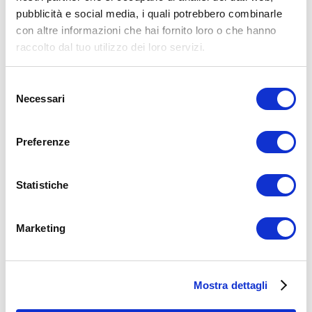
Ipertrofia Muscolare
pubblicità e social media, i quali potrebbero combinarle
petto interno
pettorali
push up
con altre informazioni che hai fornito loro o che hanno
ADD COMMENT
raccolto dal tuo utilizzo dei loro servizi.
Commento
*
Selezione
Necessari
del
consenso
Preferenze
Statistiche
Nome
*
Email
*
Marketing
Sito web
Mostra dettagli
15WORKOUT SCARICA ORA