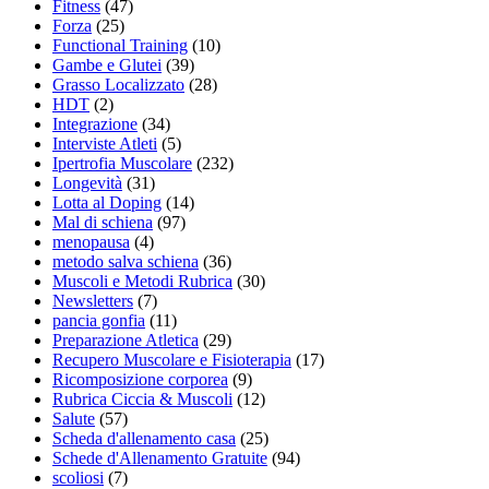
Fitness
(47)
Forza
(25)
Functional Training
(10)
Gambe e Glutei
(39)
Grasso Localizzato
(28)
HDT
(2)
Integrazione
(34)
Interviste Atleti
(5)
Ipertrofia Muscolare
(232)
Longevità
(31)
Lotta al Doping
(14)
Mal di schiena
(97)
menopausa
(4)
metodo salva schiena
(36)
Muscoli e Metodi Rubrica
(30)
Newsletters
(7)
pancia gonfia
(11)
Preparazione Atletica
(29)
Recupero Muscolare e Fisioterapia
(17)
Ricomposizione corporea
(9)
Rubrica Ciccia & Muscoli
(12)
Salute
(57)
Scheda d'allenamento casa
(25)
Schede d'Allenamento Gratuite
(94)
scoliosi
(7)