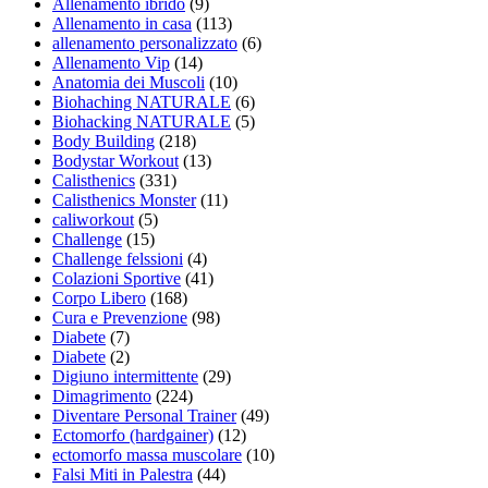
Allenamento ibrido
(9)
Allenamento in casa
(113)
allenamento personalizzato
(6)
Allenamento Vip
(14)
Anatomia dei Muscoli
(10)
Biohaching NATURALE
(6)
Biohacking NATURALE
(5)
Body Building
(218)
Bodystar Workout
(13)
Calisthenics
(331)
Calisthenics Monster
(11)
caliworkout
(5)
Challenge
(15)
Challenge felssioni
(4)
Colazioni Sportive
(41)
Corpo Libero
(168)
Cura e Prevenzione
(98)
Diabete
(7)
Diabete
(2)
Digiuno intermittente
(29)
Dimagrimento
(224)
Diventare Personal Trainer
(49)
Ectomorfo (hardgainer)
(12)
ectomorfo massa muscolare
(10)
Falsi Miti in Palestra
(44)