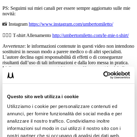
PS: Seguimi sui miei canali per essere sempre aggiornato sulle mie
novità:
📸 Instagram
https://www.instagram.com/umbertomiletto/
🏋🏻‍♂️ T-shirt Allenamento
http://umbertomiletto.com/le-mie-t-shirt/
Avvertenze: le informazioni contenute in questi video non intendono
sostituirsi in nessun modo a parere medico o di altri specialisti.
L’autore declina ogni responsabilità di effetti o di conseguenze
risultanti dall’uso di tali informazioni e dalla loro messa in pratica.
L’allenamento con sovraccarichi, a corpo libero, con i kettlebell, con
il trx, e con altri attrezzi può causare infortuni si consiglia pertanto di
prestare la massima attenzione e di eseguire esercizi e metodologie
adatte al proprio livello di forma. Consultare il proprio medico di
fiducia prima di intraprendere qualsiasi forma di attività fisica o
regime alimentare.
Questo sito web utilizza i cookie
Utilizziamo i cookie per personalizzare contenuti ed
Condividi:
annunci, per fornire funzionalità dei social media e per
X
analizzare il nostro traffico. Condividiamo inoltre
Facebook
informazioni sul modo in cui utilizzi il nostro sito con i
nostri partner che si occupano di analisi dei dati web,